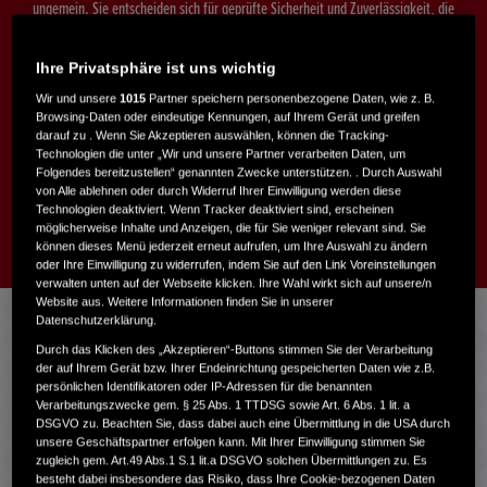
ungemein. Sie entscheiden sich für geprüfte Sicherheit und Zuverlässigkeit, die
Ihr Honda Approved Partner für jeden Honda Approved Gebrauchtwagen für
mindestens 12 Monate garantiert. Diese Garantie können Sie sogar bis zu
Ihre Privatsphäre ist uns wichtig
einem Fahrzeugalter von 10 Jahren verlängern.*
Wir und unsere
1015
Partner speichern personenbezogene Daten, wie z. B.
Browsing-Daten oder eindeutige Kennungen, auf Ihrem Gerät und greifen
Wir möchten darauf hinwiesen, dass es sich nicht bei allen Fahrzeugen unter dem Menüpunkt
darauf zu . Wenn Sie Akzeptieren auswählen, können die Tracking-
Gebrauchtwagen um Fahrzeuge mit dem Label "Honda Approved" handelt. "Honda Approved"
Technologien die unter „Wir und unsere Partner verarbeiten Daten, um
Fahrzeuge sind mit dem "Honda Approved" Logo gekennzeichnet. Wir empfehlen Ihnen die
Folgendes bereitzustellen“ genannten Zwecke unterstützen. . Durch Auswahl
jeweiligen Bedingungen und Konditionen bei dem entsprechenden Handelsbetrieb zu erfragen.
von Alle ablehnen oder durch Widerruf Ihrer Einwilligung werden diese
Technologien deaktiviert. Wenn Tracker deaktiviert sind, erscheinen
HONDA GEBRAUCHTWAGEN SUCHEN
möglicherweise Inhalte und Anzeigen, die für Sie weniger relevant sind. Sie
können dieses Menü jederzeit erneut aufrufen, um Ihre Auswahl zu ändern
oder Ihre Einwilligung zu widerrufen, indem Sie auf den Link Voreinstellungen
verwalten unten auf der Webseite klicken. Ihre Wahl wirkt sich auf unsere/n
Website aus. Weitere Informationen finden Sie in unserer
Datenschutzerklärung.
Durch das Klicken des „Akzeptieren“-Buttons stimmen Sie der Verarbeitung
der auf Ihrem Gerät bzw. Ihrer Endeinrichtung gespeicherten Daten wie z.B.
persönlichen Identifikatoren oder IP-Adressen für die benannten
Verarbeitungszwecke gem. § 25 Abs. 1 TTDSG sowie Art. 6 Abs. 1 lit. a
DSGVO zu. Beachten Sie, dass dabei auch eine Übermittlung in die USA durch
unsere Geschäftspartner erfolgen kann. Mit Ihrer Einwilligung stimmen Sie
DAMIT SIE JEDE FAHRT
zugleich gem. Art.49 Abs.1 S.1 lit.a DSGVO solchen Übermittlungen zu. Es
besteht dabei insbesondere das Risiko, dass Ihre Cookie-bezogenen Daten