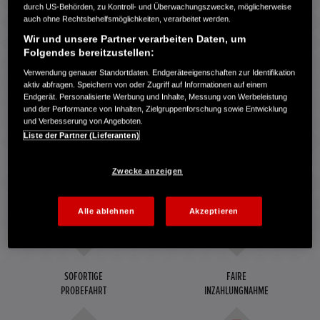
ENTSPANNT GENIESSEN KÖNNEN
durch US-Behörden, zu Kontroll- und Überwachungszwecke, möglicherweise
auch ohne Rechtsbehelfsmöglichkeiten, verarbeitet werden.
Wir und unsere Partner verarbeiten Daten, um
12
12
Folgendes bereitzustellen:
Verwendung genauer Standortdaten. Endgeräteeigenschaften zur Identifikation
aktiv abfragen. Speichern von oder Zugriff auf Informationen auf einem
Endgerät. Personalisierte Werbung und Inhalte, Messung von Werbeleistung
MONATE HONDA APPROVED
MONATE
und der Performance von Inhalten, Zielgruppenforschung sowie Entwicklung
GEBRAUCHTWAGEN-GARANTIE*
MOBILITÄTSHILFE*
und Verbesserung von Angeboten.
Liste der Partner (Lieferanten)
30
60
Zwecke anzeigen
TAGE
PUNKTE
UMTAUSCHRECHT*
CHECKLISTE
Alle ablehnen
Akzeptieren
SOFORTIGE
FAIRE
PROBEFAHRT
INZAHLUNGNAHME