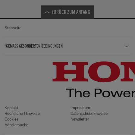
ZURÜCK ZUM ANFANG
Startseite
*GEMÄSS GESONDERTEN BEDINGUNGEN
JAZZ HYBRID
JAZZ
CIVIC TYPE R
CIVIC HYBRID
CIVIC TOURER
CIVIC / CIVIC LIMOUSINE
Kontakt
Impressum
Rechtliche Hinweise
Datenschutzhinweise
INSIGHT
Cookies
Newsletter
Händlersuche
ACCORD