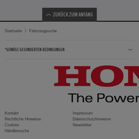
ZURÜCK ZUM ANFANG
Startseite
Fahrzeugsuche
*GEMÄSS GESONDERTEN BEDINGUNGEN
JAZZ HYBRID
JAZZ
CIVIC TYPE R
CIVIC HYBRID
CIVIC TOURER
CIVIC / CIVIC LIMOUSINE
Kontakt
Impressum
Rechtliche Hinweise
Datenschutzhinweise
INSIGHT
Cookies
Newsletter
Händlersuche
ACCORD