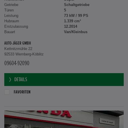
Getriebe
Schaltgetriebe
Türen
5
Leistung
73 kW / 99 PS
Hubraum
1.339 cm³
Erstzulassung
12.2014
Bauart
Van/Kleinbus
AUTO-JÄGER GMBH
Kettnitzmühle 22
92533 Wernberg-Köblitz
09604-92090
DETAILS
FAVORITEN