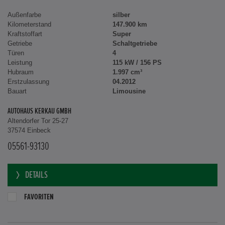
Außenfarbe
silber
Kilometerstand
147.900 km
Kraftstoffart
Super
Getriebe
Schaltgetriebe
Türen
4
Leistung
115 kW / 156 PS
Hubraum
1.997 cm³
Erstzulassung
04.2012
Bauart
Limousine
AUTOHAUS KERKAU GMBH
Altendorfer Tor 25-27
37574 Einbeck
05561-93130
DETAILS
FAVORITEN