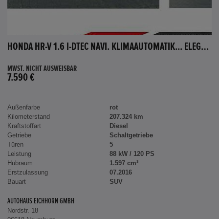
HONDA HR-V 1.6 I-DTEC NAVI. KLIMAAUTOMATIK... ELEGANCE
MWST. NICHT AUSWEISBAR
7.590 €
Außenfarbe
rot
Kilometerstand
207.324 km
Kraftstoffart
Diesel
Getriebe
Schaltgetriebe
Türen
5
Leistung
88 kW / 120 PS
Hubraum
1.597 cm³
Erstzulassung
07.2016
Bauart
SUV
AUTOHAUS EICHHORN GMBH
Nordstr. 18