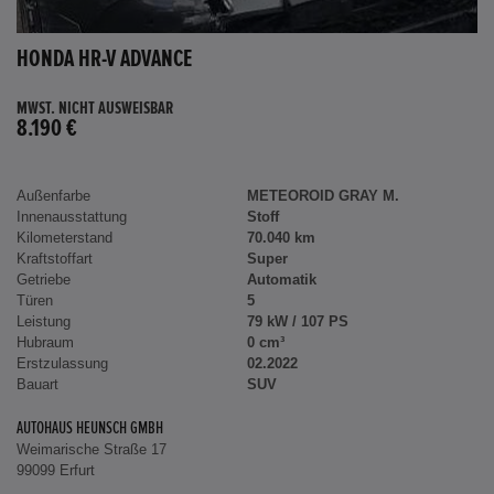
HONDA HR-V ADVANCE
MWST. NICHT AUSWEISBAR
8.190 €
Außenfarbe
METEOROID GRAY M.
Innenausstattung
Stoff
Kilometerstand
70.040 km
Kraftstoffart
Super
Getriebe
Automatik
Türen
5
Leistung
79 kW / 107 PS
Hubraum
0 cm³
Erstzulassung
02.2022
Bauart
SUV
AUTOHAUS HEUNSCH GMBH
Weimarische Straße 17
99099 Erfurt