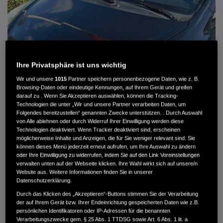
Ihre Privatsphäre ist uns wichtig
Wir und unsere
1015
Partner speichern personenbezogene Daten, wie z. B.
Browsing-Daten oder eindeutige Kennungen, auf Ihrem Gerät und greifen
darauf zu . Wenn Sie Akzeptieren auswählen, können die Tracking-
Technologien die unter „Wir und unsere Partner verarbeiten Daten, um
Folgendes bereitzustellen“ genannten Zwecke unterstützen. . Durch Auswahl
von Alle ablehnen oder durch Widerruf Ihrer Einwilligung werden diese
HONDA JAZZ 1.4 ES SPORT KLIMA, RADIOCD, LM-ALLWETTERRÄDER, PRIVACY
Technologien deaktiviert. Wenn Tracker deaktiviert sind, erscheinen
möglicherweise Inhalte und Anzeigen, die für Sie weniger relevant sind. Sie
können dieses Menü jederzeit erneut aufrufen, um Ihre Auswahl zu ändern
MWST. NICHT AUSWEISBAR
oder Ihre Einwilligung zu widerrufen, indem Sie auf den Link Voreinstellungen
3.900 €
verwalten unten auf der Webseite klicken. Ihre Wahl wirkt sich auf unsere/n
Website aus. Weitere Informationen finden Sie in unserer
Datenschutzerklärung.
Außenfarbe
crystal black pearl
Durch das Klicken des „Akzeptieren“-Buttons stimmen Sie der Verarbeitung
Kilometerstand
166.000 km
der auf Ihrem Gerät bzw. Ihrer Endeinrichtung gespeicherten Daten wie z.B.
persönlichen Identifikatoren oder IP-Adressen für die benannten
Kraftstoffart
Super
Verarbeitungszwecke gem. § 25 Abs. 1 TTDSG sowie Art. 6 Abs. 1 lit. a
Getriebe
Automatik