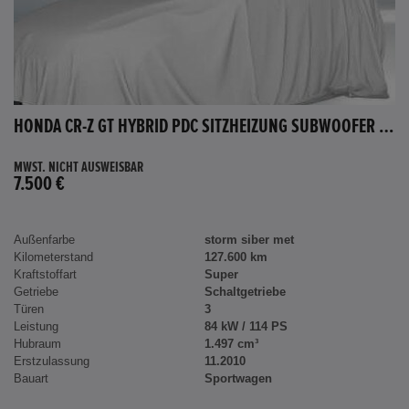
HONDA CR-Z GT HYBRID PDC SITZHEIZUNG SUBWOOFER BLUETOOTH
MWST. NICHT AUSWEISBAR
7.500 €
Außenfarbe
storm siber met
Kilometerstand
127.600 km
Kraftstoffart
Super
Getriebe
Schaltgetriebe
Türen
3
Leistung
84 kW / 114 PS
Hubraum
1.497 cm³
Erstzulassung
11.2010
Bauart
Sportwagen