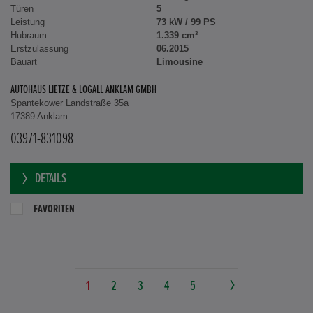
Türen
5
Leistung
73 kW / 99 PS
Hubraum
1.339 cm³
Erstzulassung
06.2015
Bauart
Limousine
AUTOHAUS LIETZE & LOGALL ANKLAM GMBH
Spantekower Landstraße 35a
17389 Anklam
03971-831098
DETAILS
FAVORITEN
1
2
3
4
5