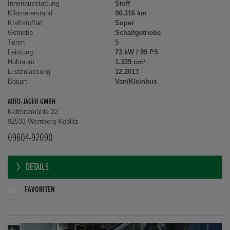
Innenausstattung
Stoff
Kilometerstand
90.316 km
Kraftstoffart
Super
Getriebe
Schaltgetriebe
Türen
5
Leistung
73 kW / 99 PS
Hubraum
1.339 cm³
Erstzulassung
12.2013
Bauart
Van/Kleinbus
AUTO-JÄGER GMBH
Kettnitzmühle 22
92533 Wernberg-Köblitz
09604-92090
DETAILS
FAVORITEN