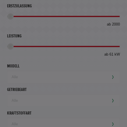
ERSTZULASSUNG
bis
ab 2000
360
km
LEISTUNG
ab 61 kW
MODELL
GETRIEBEART
KRAFTSTOFFART