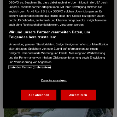
DSGVO zu. Beachten Sie, dass dabei auch eine Übermittlung in die USA durch
Türen
5
unsere Geschäftspartner erfolgen kann. Mit Ihrer Einwilligung stimmen Sie
Leistung
61 kW / 83 PS
zugleich gem. Art.49 Abs.1 S.1 lit.a DSGVO solchen Übermittlungen zu. Es
Hubraum
1.339 cm³
besteht dabei insbesondere das Risiko, dass Ihre Cookie-bezogenen Daten
Erstzulassung
10.2007
durch US-Behörden, zu Kontroll- und Überwachungszwecke, möglicherweise
Bauart
Limousine
auch ohne Rechtsbehelfsmöglichkeiten, verarbeitet werden.
Wir und unsere Partner verarbeiten Daten, um
AUTO HARKE GMBH
Folgendes bereitzustellen:
Randersweide 59-63
21035 Hamburg
Verwendung genauer Standortdaten. Endgeräteeigenschaften zur Identifikation
aktiv abfragen. Speichern von oder Zugriff auf Informationen auf einem
+49 40 735 935 0
Endgerät. Personalisierte Werbung und Inhalte, Messung von Werbeleistung
und der Performance von Inhalten, Zielgruppenforschung sowie Entwicklung
und Verbesserung von Angeboten.
DETAILS
Liste der Partner (Lieferanten)
FAVORITEN
Zwecke anzeigen
Alle ablehnen
Akzeptieren