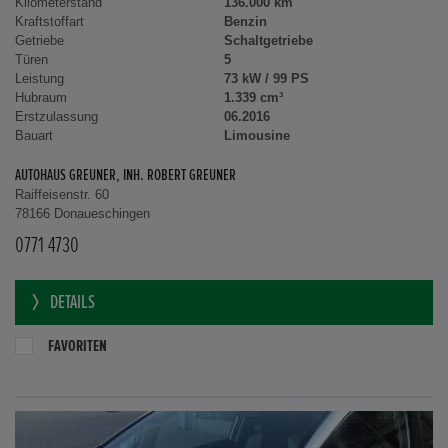
Kilometerstand
136.000 km
Kraftstoffart
Benzin
Getriebe
Schaltgetriebe
Türen
5
Leistung
73 kW / 99 PS
Hubraum
1.339 cm³
Erstzulassung
06.2016
Bauart
Limousine
AUTOHAUS GREUNER, INH. ROBERT GREUNER
Raiffeisenstr. 60
78166 Donaueschingen
0771 4730
DETAILS
FAVORITEN