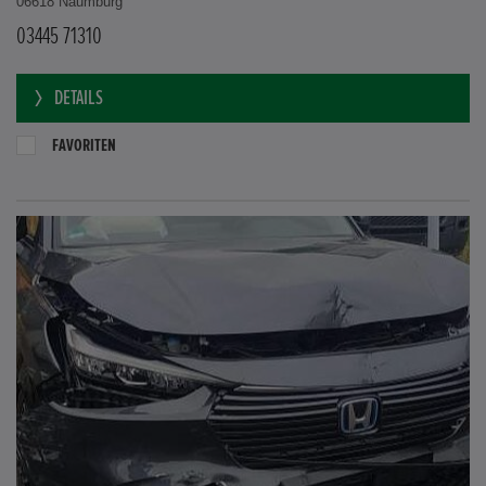
06618 Naumburg
03445 71310
DETAILS
FAVORITEN