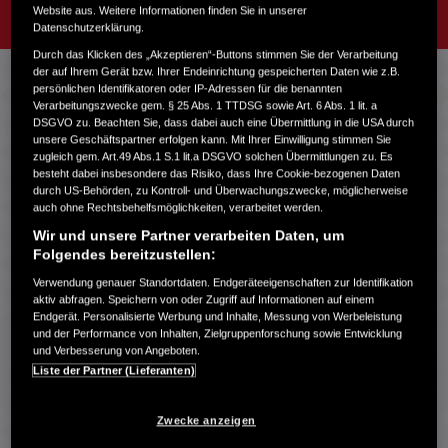
UMTAUSCHRECHT*
CHECKLISTE
Website aus. Weitere Informationen finden Sie in unserer
Datenschutzerklärung.
Durch das Klicken des „Akzeptieren“-Buttons stimmen Sie der Verarbeitung
der auf Ihrem Gerät bzw. Ihrer Endeinrichtung gespeicherten Daten wie z.B.
persönlichen Identifikatoren oder IP-Adressen für die benannten
EIN SPORTLICHER HYBRID
Verarbeitungszwecke gem. § 25 Abs. 1 TTDSG sowie Art. 6 Abs. 1 lit. a
DSGVO zu. Beachten Sie, dass dabei auch eine Übermittlung in die USA durch
unsere Geschäftspartner erfolgen kann. Mit Ihrer Einwilligung stimmen Sie
zugleich gem. Art.49 Abs.1 S.1 lit.a DSGVO solchen Übermittlungen zu. Es
besteht dabei insbesondere das Risiko, dass Ihre Cookie-bezogenen Daten
durch US-Behörden, zu Kontroll- und Überwachungszwecke, möglicherweise
auch ohne Rechtsbehelfsmöglichkeiten, verarbeitet werden.
Wir und unsere Partner verarbeiten Daten, um
Folgendes bereitzustellen:
Verwendung genauer Standortdaten. Endgeräteeigenschaften zur Identifikation
aktiv abfragen. Speichern von oder Zugriff auf Informationen auf einem
Endgerät. Personalisierte Werbung und Inhalte, Messung von Werbeleistung
und der Performance von Inhalten, Zielgruppenforschung sowie Entwicklung
und Verbesserung von Angeboten.
Liste der Partner (Lieferanten)
Zwecke anzeigen