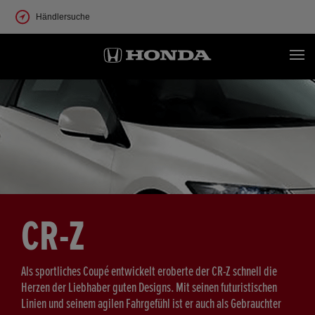
Händlersuche
CR-Z
Als sportliches Coupé entwickelt eroberte der CR-Z schnell die
Herzen der Liebhaber guten Designs. Mit seinen futuristischen
Linien und seinem agilen Fahrgefühl ist er auch als Gebrauchter