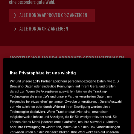
eine besonders gute Wahl.
ALLE HONDA APPROVED CR-Z ANZEIGEN
ALLE HONDA CR-Z ANZEIGEN
VORTEILE VON HONDA APPROVED GEBRAUCHTWAGEN
12
12
Ihre Privatsphäre ist uns wichtig
Wir und unsere
1015
Partner speichern personenbezogene Daten, wie z. B.
Browsing-Daten oder eindeutige Kennungen, auf Ihrem Gerät und greifen
MONATE HONDA APPROVED
MONATE
darauf zu . Wenn Sie Akzeptieren auswählen, können die Tracking-
GEBRAUCHTWAGEN-GARANTIE*
MOBILITÄTSHILFE*
Technologien die unter „Wir und unsere Partner verarbeiten Daten, um
Folgendes bereitzustellen“ genannten Zwecke unterstützen. . Durch Auswahl
30
60
von Alle ablehnen oder durch Widerruf Ihrer Einwilligung werden diese
Technologien deaktiviert. Wenn Tracker deaktiviert sind, erscheinen
möglicherweise Inhalte und Anzeigen, die für Sie weniger relevant sind. Sie
können dieses Menü jederzeit erneut aufrufen, um Ihre Auswahl zu ändern
oder Ihre Einwilligung zu widerrufen, indem Sie auf den Link Voreinstellungen
TAGE
PUNKTE
verwalten unten auf der Webseite klicken. Ihre Wahl wirkt sich auf unsere/n