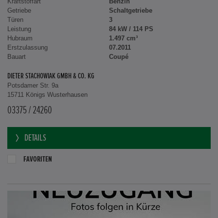
Kraftstoffart
Benzin
Getriebe
Schaltgetriebe
Türen
3
Leistung
84 kW / 114 PS
Hubraum
1.497 cm³
Erstzulassung
07.2011
Bauart
Coupé
DIETER STACHOWIAK GMBH & CO. KG
Potsdamer Str. 9a
15711 Königs Wusterhausen
03375 / 24260
DETAILS
FAVORITEN