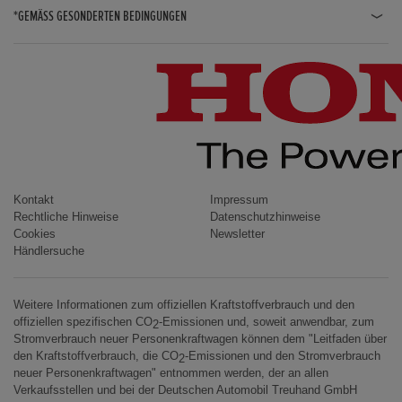
*GEMÄSS GESONDERTEN BEDINGUNGEN
JAZZ HYBRID
JAZZ
CIVIC TYPE R
CIVIC HYBRID
CIVIC TOURER
CIVIC / CIVIC LIMOUSINE
Kontakt
Impressum
Rechtliche Hinweise
Datenschutzhinweise
INSIGHT
Cookies
Newsletter
Händlersuche
ACCORD
HR-V
Weitere Informationen zum offiziellen Kraftstoffverbrauch und den
HR-V HYBRID
offiziellen spezifischen CO
-Emissionen und, soweit anwendbar, zum
2
Stromverbrauch neuer Personenkraftwagen können dem "Leitfaden über
CR-V
den Kraftstoffverbrauch, die CO
-Emissionen und den Stromverbrauch
2
neuer Personenkraftwagen" entnommen werden, der an allen
CR-V HYBRID
Verkaufsstellen und bei der Deutschen Automobil Treuhand GmbH