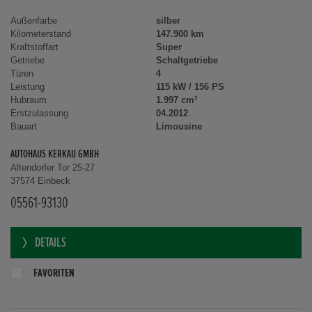
Außenfarbe
silber
Kilometerstand
147.900 km
Kraftstoffart
Super
Getriebe
Schaltgetriebe
Türen
4
Leistung
115 kW / 156 PS
Hubraum
1.997 cm³
Erstzulassung
04.2012
Bauart
Limousine
AUTOHAUS KERKAU GMBH
Altendorfer Tor 25-27
37574 Einbeck
05561-93130
DETAILS
FAVORITEN