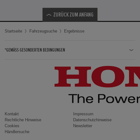
ZURÜCK ZUM ANFANG
Startseite
Fahrzeugsuche
Ergebnisse
*GEMÄSS GESONDERTEN BEDINGUNGEN
JAZZ HYBRID
JAZZ
CIVIC TYPE R
CIVIC HYBRID
CIVIC TOURER
CIVIC / CIVIC LIMOUSINE
Kontakt
Impressum
Rechtliche Hinweise
Datenschutzhinweise
INSIGHT
Cookies
Newsletter
Händlersuche
ACCORD