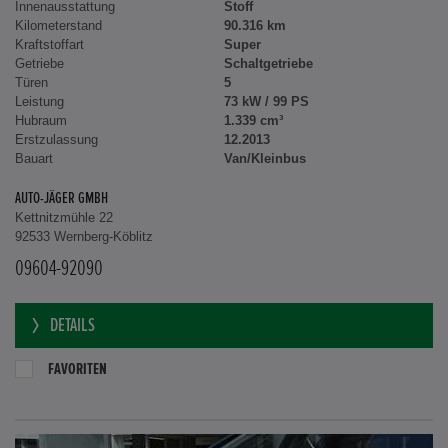
Innenausstattung
Stoff
Kilometerstand
90.316 km
Kraftstoffart
Super
Getriebe
Schaltgetriebe
Türen
5
Leistung
73 kW / 99 PS
Hubraum
1.339 cm³
Erstzulassung
12.2013
Bauart
Van/Kleinbus
AUTO-JÄGER GMBH
Kettnitzmühle 22
92533 Wernberg-Köblitz
09604-92090
DETAILS
FAVORITEN