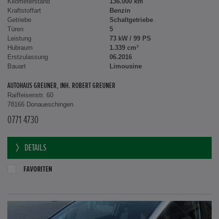
Kilometerstand
136.000 km
Kraftstoffart
Benzin
Getriebe
Schaltgetriebe
Türen
5
Leistung
73 kW / 99 PS
Hubraum
1.339 cm³
Erstzulassung
06.2016
Bauart
Limousine
AUTOHAUS GREUNER, INH. ROBERT GREUNER
Raiffeisenstr. 60
78166 Donaueschingen
0771 4730
DETAILS
FAVORITEN