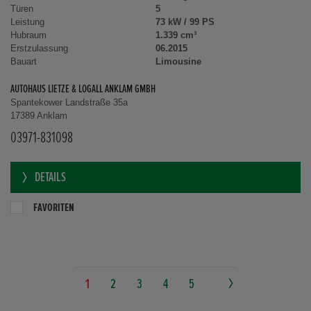
Türen
5
Leistung
73 kW / 99 PS
Hubraum
1.339 cm³
Erstzulassung
06.2015
Bauart
Limousine
AUTOHAUS LIETZE & LOGALL ANKLAM GMBH
Spantekower Landstraße 35a
17389 Anklam
03971-831098
DETAILS
FAVORITEN
1
2
3
4
5