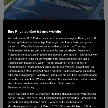
Ihre Privatsphäre ist uns wichtig
Wir und unsere
1015
Partner speichern personenbezogene Daten, wie z. B.
Browsing-Daten oder eindeutige Kennungen, auf Ihrem Gerät und greifen
darauf zu . Wenn Sie Akzeptieren auswählen, können die Tracking-
Technologien die unter „Wir und unsere Partner verarbeiten Daten, um
Folgendes bereitzustellen“ genannten Zwecke unterstützen. . Durch Auswahl
von Alle ablehnen oder durch Widerruf Ihrer Einwilligung werden diese
HONDA JAZZ 1.4 ES SPORT KLIMA, RADIOCD, LM-ALLWETTERRÄDER, PRIVACY
Technologien deaktiviert. Wenn Tracker deaktiviert sind, erscheinen
möglicherweise Inhalte und Anzeigen, die für Sie weniger relevant sind. Sie
können dieses Menü jederzeit erneut aufrufen, um Ihre Auswahl zu ändern
MWST. NICHT AUSWEISBAR
oder Ihre Einwilligung zu widerrufen, indem Sie auf den Link Voreinstellungen
3.900 €
verwalten unten auf der Webseite klicken. Ihre Wahl wirkt sich auf unsere/n
Website aus. Weitere Informationen finden Sie in unserer
Datenschutzerklärung.
Außenfarbe
crystal black pearl
Durch das Klicken des „Akzeptieren“-Buttons stimmen Sie der Verarbeitung
Kilometerstand
166.000 km
der auf Ihrem Gerät bzw. Ihrer Endeinrichtung gespeicherten Daten wie z.B.
persönlichen Identifikatoren oder IP-Adressen für die benannten
Kraftstoffart
Super
Verarbeitungszwecke gem. § 25 Abs. 1 TTDSG sowie Art. 6 Abs. 1 lit. a
Getriebe
Automatik