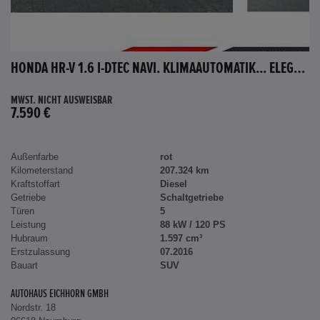
HONDA HR-V 1.6 I-DTEC NAVI. KLIMAAUTOMATIK... ELEGANCE
MWST. NICHT AUSWEISBAR
7.590 €
Außenfarbe
rot
Kilometerstand
207.324 km
Kraftstoffart
Diesel
Getriebe
Schaltgetriebe
Türen
5
Leistung
88 kW / 120 PS
Hubraum
1.597 cm³
Erstzulassung
07.2016
Bauart
SUV
AUTOHAUS EICHHORN GMBH
Nordstr. 18