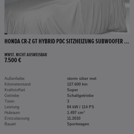
HONDA CR-Z GT HYBRID PDC SITZHEIZUNG SUBWOOFER BLUETOOTH
MWST. NICHT AUSWEISBAR
7.500 €
Außenfarbe
storm siber met
Kilometerstand
127.600 km
Kraftstoffart
Super
Getriebe
Schaltgetriebe
Türen
3
Leistung
84 kW / 114 PS
Hubraum
1.497 cm³
Erstzulassung
11.2010
Bauart
Sportwagen