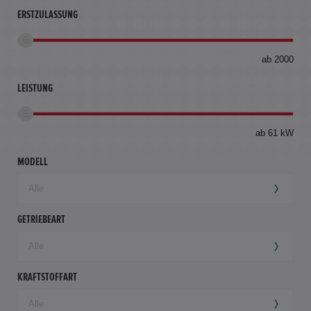
ERSTZULASSUNG
bis
ab 2000
360
km
LEISTUNG
ab 61 kW
MODELL
GETRIEBEART
KRAFTSTOFFART