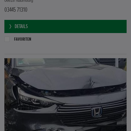
06618 Naumburg
03445 71310
DETAILS
FAVORITEN