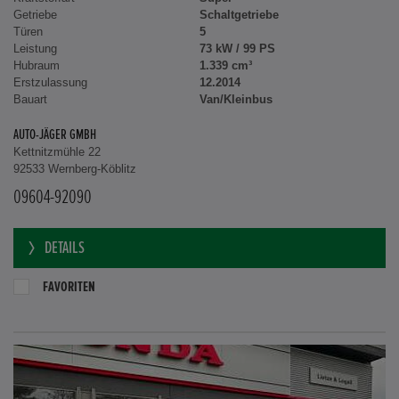
Getriebe
Schaltgetriebe
Türen
5
Leistung
73 kW / 99 PS
Hubraum
1.339 cm³
Erstzulassung
12.2014
Bauart
Van/Kleinbus
AUTO-JÄGER GMBH
Kettnitzmühle 22
92533 Wernberg-Köblitz
09604-92090
DETAILS
FAVORITEN