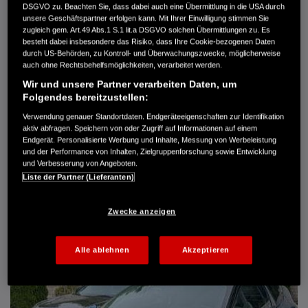
DSGVO zu. Beachten Sie, dass dabei auch eine Übermittlung in die USA durch
Türen
5
unsere Geschäftspartner erfolgen kann. Mit Ihrer Einwilligung stimmen Sie
Leistung
61 kW / 83 PS
zugleich gem. Art.49 Abs.1 S.1 lit.a DSGVO solchen Übermittlungen zu. Es
Hubraum
1.339 cm³
besteht dabei insbesondere das Risiko, dass Ihre Cookie-bezogenen Daten
Erstzulassung
10.2007
durch US-Behörden, zu Kontroll- und Überwachungszwecke, möglicherweise
Bauart
Limousine
auch ohne Rechtsbehelfsmöglichkeiten, verarbeitet werden.
Wir und unsere Partner verarbeiten Daten, um
AUTO HARKE GMBH
Folgendes bereitzustellen:
Randersweide 59-63
21035 Hamburg
Verwendung genauer Standortdaten. Endgeräteeigenschaften zur Identifikation
aktiv abfragen. Speichern von oder Zugriff auf Informationen auf einem
+49 40 735 935 0
Endgerät. Personalisierte Werbung und Inhalte, Messung von Werbeleistung
und der Performance von Inhalten, Zielgruppenforschung sowie Entwicklung
und Verbesserung von Angeboten.
DETAILS
Liste der Partner (Lieferanten)
FAVORITEN
Zwecke anzeigen
Alle ablehnen
Akzeptieren