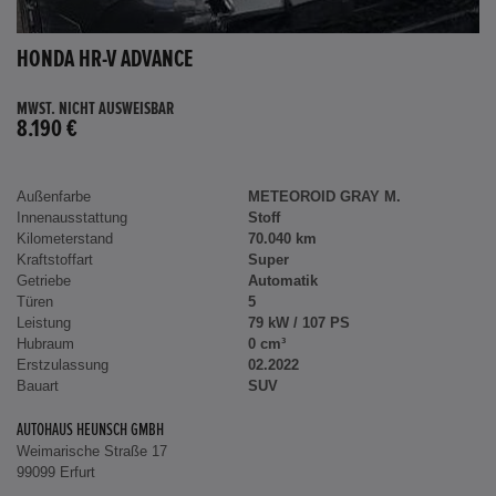
HONDA HR-V ADVANCE
MWST. NICHT AUSWEISBAR
8.190 €
Außenfarbe
METEOROID GRAY M.
Innenausstattung
Stoff
Kilometerstand
70.040 km
Kraftstoffart
Super
Getriebe
Automatik
Türen
5
Leistung
79 kW / 107 PS
Hubraum
0 cm³
Erstzulassung
02.2022
Bauart
SUV
AUTOHAUS HEUNSCH GMBH
Weimarische Straße 17
99099 Erfurt