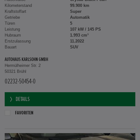
Außenfarbe
Crystal Black Pearl
Kilometerstand
99.900 km
Kraftstoffart
Super
Getriebe
Automatik
Türen
5
Leistung
107 kW / 145 PS
Hubraum
1.993 cm³
Erstzulassung
11.2022
Bauart
SUV
AUTOHAUS KARLSOHN GMBH
Hermülheimer Str. 2
50321 Brühl
02232-50454-0
DETAILS
FAVORITEN