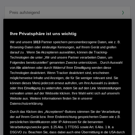
76 FAHRZEUGE GEFUNDEN
Ihre Privatsphäre ist uns wichtig
SUCHE ANPASSEN
Wir und unsere
1013
Partner speichern personenbezogene Daten, wie z. B.
Browsing-Daten oder eindeutige Kennungen, auf Ihrem Gerät und greifen
darauf zu . Wenn Sie Akzeptieren auswählen, können die Tracking-
Technologien die unter „Wir und unsere Partner verarbeiten Daten, um
Folgendes bereitzustellen“ genannten Zwecke unterstützen. . Durch Auswahl
von Alle ablehnen oder durch Widerruf Ihrer Einwilligung werden diese
Technologien deaktiviert. Wenn Tracker deaktiviert sind, erscheinen
möglicherweise Inhalte und Anzeigen, die für Sie weniger relevant sind. Sie
können dieses Menü jederzeit erneut aufrufen, um Ihre Auswahl zu ändern
oder Ihre Einwilligung zu widerrufen, indem Sie auf den Link Voreinstellungen
verwalten unten auf der Webseite klicken. Ihre Wahl wirkt sich auf unsere/n
Website aus. Weitere Informationen finden Sie in unserer
Datenschutzerklärung.
Durch das Klicken des „Akzeptieren“-Buttons stimmen Sie der Verarbeitung
der auf Ihrem Gerät bzw. Ihrer Endeinrichtung gespeicherten Daten wie z.B.
persönlichen Identifikatoren oder IP-Adressen für die benannten
Verarbeitungszwecke gem. § 25 Abs. 1 TTDSG sowie Art. 6 Abs. 1 lit. a
DSGVO zu. Beachten Sie, dass dabei auch eine Übermittlung in die USA durch
HONDA CR-V HYBRID 2.0 I-MMD 2WD LIFESTYLE