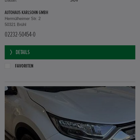
Erstzulassung
08.2022
Bauart
SUV
AUTOHAUS KARLSOHN GMBH
Hermülheimer Str. 2
50321 Brühl
02232-50454-0
DETAILS
FAVORITEN