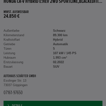
HONDA CR-V HYBRID E:HEV 2WD SPORTLINE,BLACKEDITION,AHK
MWST. AUSWEISBAR
24.850 €
Außenfarbe
Schwarz
Kilometerstand
89.300 km
Kraftstoffart
Hybrid
Getriebe
Automatik
Türen
5
Leistung
107 kW / 145 PS
Hubraum
1.993 cm³
Erstzulassung
02.2022
Bauart
SUV
AUTOHAUS SCHÄFFER GMBH
Esslinger Str. 13
73037 Göppingen
07161-97650