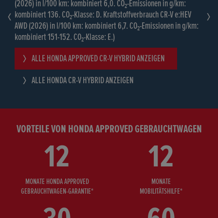
(2026) in l/100 km: kombiniert 6,0. CO₂-Emissionen in g/km:
Kraftstoffverbrauch gewichtet, kombiniert: 2,6 l/100 km.
kombiniert 136. CO₂-Klasse: D. Kraftstoffverbrauch CR-V e:HEV
Stromverbrauch gewichtet, kombiniert: 11,7 kWh/100 km. CO₂-
AWD (2026) in l/100 km: kombiniert 6,7. CO₂-Emissionen in g/km:
Emissionen in g/km gewichtet, kombiniert: 59−60. CO₂-Klasse
kombiniert 151-152. CO₂-Klasse: E.)
gewichtet, kombiniert: B. Kraftstoffverbrauch bei entladener
Batterie kombiniert: 6,2−6,3 l/100 km. CO₂-Klasse bei entladener
ALLE HONDA APPROVED CR-V HYBRID ANZEIGEN
Batterie: E. Elektrische Reichweite (EAER): 77−78 km.)
ALLE HONDA CR-V HYBRID ANZEIGEN
ALLE HONDA APPROVED CR-V PLUG-IN-HYBRID ANZEIGEN
ALLE HONDA CR-V PLUG-IN-HYBRID ANZEIGEN
VORTEILE VON HONDA APPROVED GEBRAUCHTWAGEN
12
12
MONATE HONDA APPROVED
MONATE
GEBRAUCHTWAGEN-GARANTIE*
MOBILITÄTSHILFE*