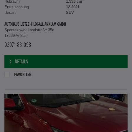
Leistung
135 kW / 184 PS
Hubraum
1.993 cm³
Erstzulassung
12.2021
Bauart
SUV
AUTOHAUS LIETZE & LOGALL ANKLAM GMBH
Spantekower Landstraße 35a
17389 Anklam
03971-831098
DETAILS
FAVORITEN