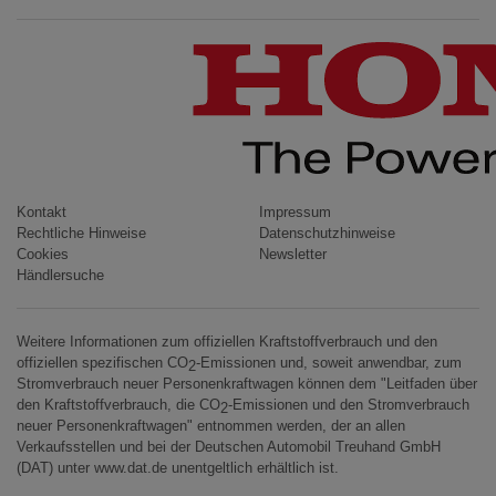
*GEMÄSS GESONDERTEN BEDINGUNGEN
JAZZ HYBRID
JAZZ
CIVIC TYPE R
CIVIC HYBRID
CIVIC TOURER
CIVIC / CIVIC LIMOUSINE
Kontakt
Impressum
Rechtliche Hinweise
Datenschutzhinweise
INSIGHT
Cookies
Newsletter
Händlersuche
ACCORD
HR-V
Weitere Informationen zum offiziellen Kraftstoffverbrauch und den
HR-V HYBRID
offiziellen spezifischen CO
-Emissionen und, soweit anwendbar, zum
2
Stromverbrauch neuer Personenkraftwagen können dem "Leitfaden über
CR-V
den Kraftstoffverbrauch, die CO
-Emissionen und den Stromverbrauch
2
neuer Personenkraftwagen" entnommen werden, der an allen
CR-V HYBRID
Verkaufsstellen und bei der Deutschen Automobil Treuhand GmbH