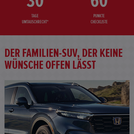
30
60
TAGE
PUNKTE
UMTAUSCHRECHT*
CHECKLISTE
DER FAMILIEN-SUV, DER KEINE
WÜNSCHE OFFEN LÄSST