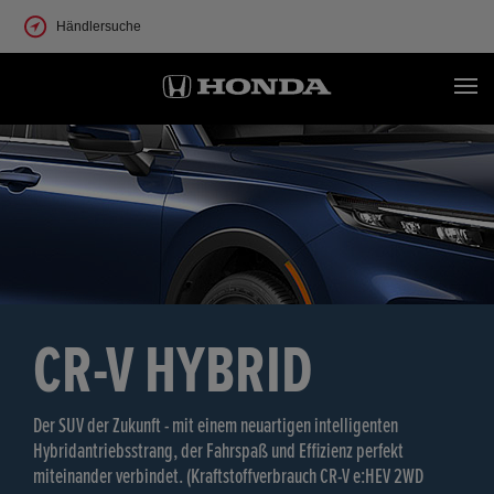
Händlersuche
CR-V HYBRID
CR-V PLUG-IN
Der SUV der Zukunft - mit einem neuartigen intelligenten
Der SUV der Zukunft - mit einem neuartigen intelligenten Plug-in-
Hybridantriebsstrang, der Fahrspaß und Effizienz perfekt
Hybridantriebsstrang, der Fahrspaß und Effizienz perfekt
miteinander verbindet. (Kraftstoffverbrauch CR-V e:HEV 2WD
miteinander verbindet. (Energieverbrauch CR-V e:PHEV (2026):