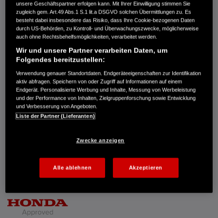
unsere Geschäftspartner erfolgen kann. Mit Ihrer Einwilligung stimmen Sie
zugleich gem. Art.49 Abs.1 S.1 lit.a DSGVO solchen Übermittlungen zu. Es
MWST. NICHT AUSWEISBAR
besteht dabei insbesondere das Risiko, dass Ihre Cookie-bezogenen Daten
21.970 €
durch US-Behörden, zu Kontroll- und Überwachungszwecke, möglicherweise
auch ohne Rechtsbehelfsmöglichkeiten, verarbeitet werden.
Wir und unsere Partner verarbeiten Daten, um
Außenfarbe
Agate Brown Pearl
Folgendes bereitzustellen:
Kilometerstand
101.600 km
Verwendung genauer Standortdaten. Endgeräteeigenschaften zur Identifikation
Kraftstoffart
Benzin
aktiv abfragen. Speichern von oder Zugriff auf Informationen auf einem
Getriebe
Automatik
Endgerät. Personalisierte Werbung und Inhalte, Messung von Werbeleistung
Türen
5
und der Performance von Inhalten, Zielgruppenforschung sowie Entwicklung
Leistung
107 kW / 145 PS
und Verbesserung von Angeboten.
Hubraum
1.993 cm³
Liste der Partner (Lieferanten)
Erstzulassung
01.2020
Bauart
SUV
Zwecke anzeigen
AUTOHAUS BOHLIG GMBH
Am Klinikum 4
Alle ablehnen
Akzeptieren
15236 Frankfurt/Oder
0335-5218680