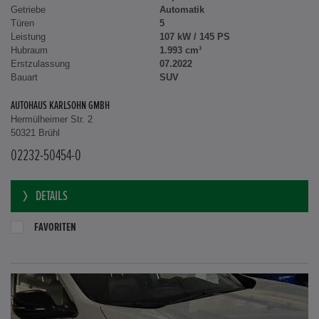
Kilometerstand
81.110 km
Kraftstoffart
Super
Getriebe
Automatik
Türen
5
Leistung
107 kW / 145 PS
Hubraum
1.993 cm³
Erstzulassung
07.2022
Bauart
SUV
AUTOHAUS KARLSOHN GMBH
Hermülheimer Str. 2
50321 Brühl
02232-50454-0
DETAILS
FAVORITEN