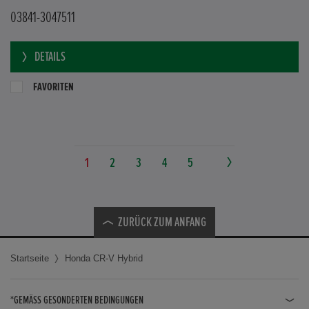
Flinkerskoppel 7
23970 Wismar
03841-3047511
DETAILS
FAVORITEN
1
2
3
4
5
ZURÜCK ZUM ANFANG
Startseite
Honda CR-V Hybrid