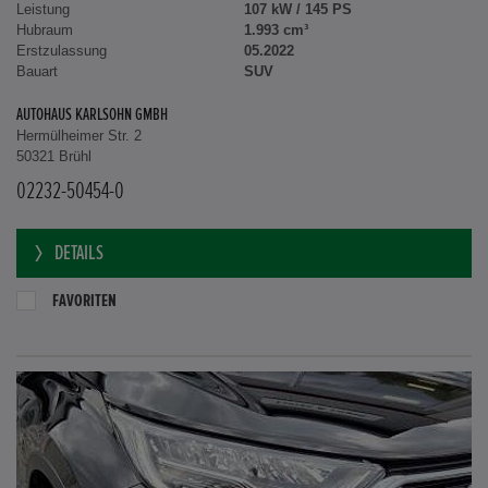
Türen
5
Leistung
107 kW / 145 PS
Hubraum
1.993 cm³
Erstzulassung
05.2022
Bauart
SUV
AUTOHAUS KARLSOHN GMBH
Hermülheimer Str. 2
50321 Brühl
02232-50454-0
DETAILS
FAVORITEN