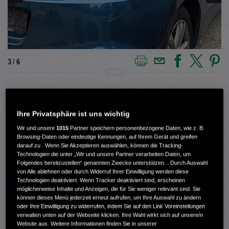
3 / 6
Außenfarbe
Blau
Ihre Privatsphäre ist uns wichtig
Kilometerstand
250.000 km
Wir und unsere
1015
Partner speichern personenbezogene Daten, wie z. B.
Browsing-Daten oder eindeutige Kennungen, auf Ihrem Gerät und greifen
Kraftstoffart
Benzin
darauf zu . Wenn Sie Akzeptieren auswählen, können die Tracking-
Technologien die unter „Wir und unsere Partner verarbeiten Daten, um
Getriebe
Schaltgetriebe
Folgendes bereitzustellen“ genannten Zwecke unterstützen. . Durch Auswahl
von Alle ablehnen oder durch Widerruf Ihrer Einwilligung werden diese
Türen
3
Technologien deaktiviert. Wenn Tracker deaktiviert sind, erscheinen
möglicherweise Inhalte und Anzeigen, die für Sie weniger relevant sind. Sie
können dieses Menü jederzeit erneut aufrufen, um Ihre Auswahl zu ändern
Leistung
84 kW / 114 PS
oder Ihre Einwilligung zu widerrufen, indem Sie auf den Link Voreinstellungen
verwalten unten auf der Webseite klicken. Ihre Wahl wirkt sich auf unsere/n
Hubraum
1.497 cm³
Website aus. Weitere Informationen finden Sie in unserer