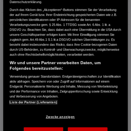
Datenschutzerklärung.
Erstzulassung
07.2011
Durch das Klicken des „Akzeptieren“-Buttons stimmen Sie der Verarbeitung
der auf Ihrem Gerät bzw. Ihrer Endeinrichtung gespeicherten Daten wie z.B.
Bauart
Coupé
persönlichen Identifikatoren oder IP-Adressen für die benannten
Verarbeitungszwecke gem. § 25 Abs. 1 TTDSG sowie Art. 6 Abs. 1 lit. a
DSGVO zu. Beachten Sie, dass dabei auch eine Übermittlung in die USA durch
DIETER STACHOWIAK GMBH & CO. KG
unsere Geschäftspartner erfolgen kann. Mit Ihrer Einwilligung stimmen Sie
Potsdamer Str. 9a
zugleich gem. Art.49 Abs.1 S.1 lit.a DSGVO solchen Übermittlungen zu. Es
15711 Königs Wusterhausen
besteht dabei insbesondere das Risiko, dass Ihre Cookie-bezogenen Daten
durch US-Behörden, zu Kontroll- und Überwachungszwecke, möglicherweise
RUFEN SIE UNS AN:
auch ohne Rechtsbehelfsmöglichkeiten, verarbeitet werden.
03375 / 24260
Wir und unsere Partner verarbeiten Daten, um
Folgendes bereitzustellen:
Route planen
Verwendung genauer Standortdaten. Endgeräteeigenschaften zur Identifikation
aktiv abfragen. Speichern von oder Zugriff auf Informationen auf einem
Händlerbestand anzeigen
Endgerät. Personalisierte Werbung und Inhalte, Messung von Werbeleistung
Händler kontaktieren
und der Performance von Inhalten, Zielgruppenforschung sowie Entwicklung
und Verbesserung von Angeboten.
Liste der Partner (Lieferanten)
E-MAIL-ANFRAGE
Zwecke anzeigen
PROBEFAHRT VEREINBAREN