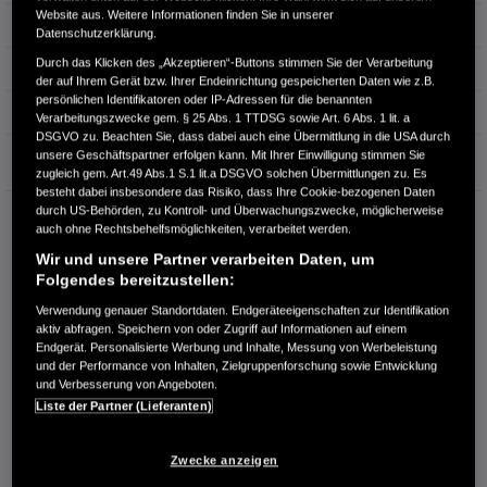
Website aus. Weitere Informationen finden Sie in unserer
Hubraum
1.993 cm³
Datenschutzerklärung.
Durch das Klicken des „Akzeptieren“-Buttons stimmen Sie der Verarbeitung
Erstzulassung
10.2025
der auf Ihrem Gerät bzw. Ihrer Endeinrichtung gespeicherten Daten wie z.B.
persönlichen Identifikatoren oder IP-Adressen für die benannten
Bauart
SUV
Verarbeitungszwecke gem. § 25 Abs. 1 TTDSG sowie Art. 6 Abs. 1 lit. a
DSGVO zu. Beachten Sie, dass dabei auch eine Übermittlung in die USA durch
Garantie
unsere Geschäftspartner erfolgen kann. Mit Ihrer Einwilligung stimmen Sie
zugleich gem. Art.49 Abs.1 S.1 lit.a DSGVO solchen Übermittlungen zu. Es
besteht dabei insbesondere das Risiko, dass Ihre Cookie-bezogenen Daten
durch US-Behörden, zu Kontroll- und Überwachungszwecke, möglicherweise
HONDA CENTER GMBH
auch ohne Rechtsbehelfsmöglichkeiten, verarbeitet werden.
Richard Lehmann Str. 119
Wir und unsere Partner verarbeiten Daten, um
04103 Leipzig
Folgendes bereitzustellen:
RUFEN SIE UNS AN:
Verwendung genauer Standortdaten. Endgeräteeigenschaften zur Identifikation
0341 - 600 77 0
aktiv abfragen. Speichern von oder Zugriff auf Informationen auf einem
Endgerät. Personalisierte Werbung und Inhalte, Messung von Werbeleistung
und der Performance von Inhalten, Zielgruppenforschung sowie Entwicklung
Route planen
und Verbesserung von Angeboten.
Liste der Partner (Lieferanten)
Händlerbestand anzeigen
Dealer Website anzeigen
Zwecke anzeigen
Händler kontaktieren