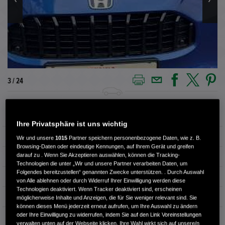
3 / 24
Außenfarbe
STILL NIGHT
Ihre Privatsphäre ist uns wichtig
Kilometerstand
1.870 km
Wir und unsere
1015
Partner speichern personenbezogene Daten, wie z. B.
Browsing-Daten oder eindeutige Kennungen, auf Ihrem Gerät und greifen
darauf zu . Wenn Sie Akzeptieren auswählen, können die Tracking-
Kraftstoffart
Benzin
Technologien die unter „Wir und unsere Partner verarbeiten Daten, um
Folgendes bereitzustellen“ genannten Zwecke unterstützen. . Durch Auswahl
Getriebe
Automatik
von Alle ablehnen oder durch Widerruf Ihrer Einwilligung werden diese
Technologien deaktiviert. Wenn Tracker deaktiviert sind, erscheinen
Türen
4
möglicherweise Inhalte und Anzeigen, die für Sie weniger relevant sind. Sie
können dieses Menü jederzeit erneut aufrufen, um Ihre Auswahl zu ändern
oder Ihre Einwilligung zu widerrufen, indem Sie auf den Link Voreinstellungen
Leistung
135 kW / 184 PS
verwalten unten auf der Webseite klicken. Ihre Wahl wirkt sich auf unsere/n