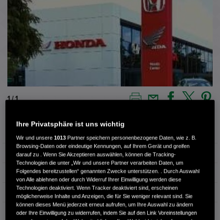
1 / 1
Ihre Privatsphäre ist uns wichtig
Außenfarbe
STILL NIGHT PEARL
Wir und unsere
1013
Partner speichern personenbezogene Daten, wie z. B.
Browsing-Daten oder eindeutige Kennungen, auf Ihrem Gerät und greifen
Kilometerstand
10.730 km
darauf zu . Wenn Sie Akzeptieren auswählen, können die Tracking-
Technologien die unter „Wir und unsere Partner verarbeiten Daten, um
Folgendes bereitzustellen“ genannten Zwecke unterstützen. . Durch Auswahl
Kraftstoffart
Benzin
von Alle ablehnen oder durch Widerruf Ihrer Einwilligung werden diese
Technologien deaktiviert. Wenn Tracker deaktiviert sind, erscheinen
Getriebe
Automatik
möglicherweise Inhalte und Anzeigen, die für Sie weniger relevant sind. Sie
können dieses Menü jederzeit erneut aufrufen, um Ihre Auswahl zu ändern
Türen
4
oder Ihre Einwilligung zu widerrufen, indem Sie auf den Link Voreinstellungen