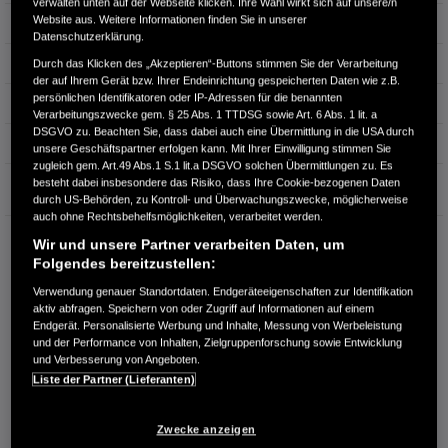
verwalten unten auf der Webseite klicken. Ihre Wahl wirkt sich auf unsere/n
Website aus. Weitere Informationen finden Sie in unserer
Leistung
135 kW / 184 PS
Datenschutzerklärung.
Hubraum
1.993 cm³
Durch das Klicken des „Akzeptieren“-Buttons stimmen Sie der Verarbeitung
der auf Ihrem Gerät bzw. Ihrer Endeinrichtung gespeicherten Daten wie z.B.
persönlichen Identifikatoren oder IP-Adressen für die benannten
Erstzulassung
10.2025
Verarbeitungszwecke gem. § 25 Abs. 1 TTDSG sowie Art. 6 Abs. 1 lit. a
DSGVO zu. Beachten Sie, dass dabei auch eine Übermittlung in die USA durch
Bauart
SUV
unsere Geschäftspartner erfolgen kann. Mit Ihrer Einwilligung stimmen Sie
zugleich gem. Art.49 Abs.1 S.1 lit.a DSGVO solchen Übermittlungen zu. Es
Garantie
besteht dabei insbesondere das Risiko, dass Ihre Cookie-bezogenen Daten
durch US-Behörden, zu Kontroll- und Überwachungszwecke, möglicherweise
auch ohne Rechtsbehelfsmöglichkeiten, verarbeitet werden.
HONDA CENTER GMBH
Wir und unsere Partner verarbeiten Daten, um
Richard Lehmann Str. 119
Folgendes bereitzustellen:
04103 Leipzig
Verwendung genauer Standortdaten. Endgeräteeigenschaften zur Identifikation
aktiv abfragen. Speichern von oder Zugriff auf Informationen auf einem
RUFEN SIE UNS AN:
Endgerät. Personalisierte Werbung und Inhalte, Messung von Werbeleistung
0341 - 600 77 0
und der Performance von Inhalten, Zielgruppenforschung sowie Entwicklung
und Verbesserung von Angeboten.
Liste der Partner (Lieferanten)
Route planen
Händlerbestand anzeigen
Zwecke anzeigen
Dealer Website anzeigen