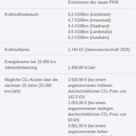
Emissionen des neuen PKW
Kraftstoffverbrauch:
5,2 l/100km (kombiniert)
4,7 l/100km (Innenstadt)
4,4 l/100km (Stadtrand)
4,6 l/100km (Landstraße)
6,2 l/100km (Autobahn)
Kraftstoffpreis:
1,744 €/l (Jahresdurchschnitt 2025)
Energiekosten bei 15.000 km
Jahresfahrleistung:
1.400,88 €/Jahr
Mögliche CO₂-Kosten über die
2.500,88 € (bei einem
nächsten 10 Jahre (15.000
angenommenen mittleren
km/Jahr):
durchschnittlichen CO₂-Preis von
142.5 €/t)
1.053,00 € (bei einem
angenommenen niedrigen
durchschnittlichen CO₂-Preis von
60 €/t)
3.861,00 € (bei einem
angenommenen hohen