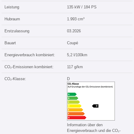
Leistung
135 kW / 184 PS
Hubraum
1.993 cm³
Erstzulassung
03.2026
Bauart
Coupé
Energieverbrauch kombiniert:
5,2 l/100km
CO₂-Emissionen kombiniert:
117 g/km
CO₂-Klasse:
D
Information über den
Energieverbrauch und die CO₂-