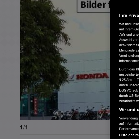
Ihre Priv
Wir und uns
auf Ihrem Ge
„Wir und uns
Auswahl von 
deaktiviert s
Menü jederzei
Voreinstellun
Informatione
Durch das Kl
gespeicherte
§ 25 Abs. 1 
durch unsere 
DSGVO solche
durch US-Beh
verarbeitet 
Wir und u
Verwendung g
auf Informat
1 / 1
Performance 
Liste der Pa