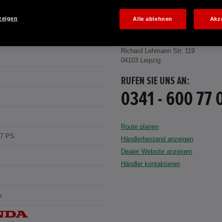
zeigen
Alle ablehnen
Akz
T BLUE BEAM
HONDA CENTER GMBH
Richard Lehmann Str. 119
04103 Leipzig
RUFEN SIE UNS AN:
0341 - 600 77 
Route planen
07 PS
Händlerbestand anzeigen
Dealer Website anzeigen
Händler kontaktieren
n