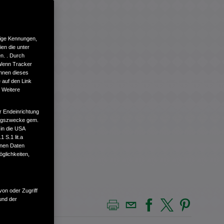
tige Kennungen,
en die unter
n. . Durch
 Wenn Tracker
önnen dieses
 auf den Link
. Weitere
r Endeinrichtung
tungszwecke gem.
 in die USA
 S.1 lit.a
enen Daten
glichkeiten,
von oder Zugriff
und der