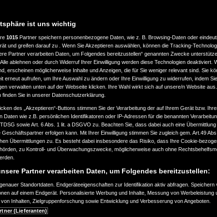
atsphäre ist uns wichtig
ere
1015
Partner speichern personenbezogene Daten, wie z. B. Browsing-Daten oder eindeu
rät und greifen darauf zu . Wenn Sie Akzeptieren auswählen, können die Tracking-Technologi
ere Partner verarbeiten Daten, um Folgendes bereitzustellen“ genannten Zwecke unterstütze
Alle ablehnen oder durch Widerruf Ihrer Einwilligung werden diese Technologien deaktiviert.
ind, erscheinen möglicherweise Inhalte und Anzeigen, die für Sie weniger relevant sind. Sie k
t erneut aufrufen, um Ihre Auswahl zu ändern oder Ihre Einwilligung zu widerrufen, indem Sie
gen verwalten unten auf der Webseite klicken. Ihre Wahl wirkt sich auf unsere/n Website aus
n finden Sie in unserer Datenschutzerklärung.
icken des „Akzeptieren“-Buttons stimmen Sie der Verarbeitung der auf Ihrem Gerät bzw. Ihre
n Daten wie z.B. persönlichen Identifikatoren oder IP-Adressen für die benannten Verarbei
TTDSG sowie Art. 6 Abs. 1 lit. a DSGVO zu. Beachten Sie, dass dabei auch eine Übermittlung
Geschäftspartner erfolgen kann. Mit Ihrer Einwilligung stimmen Sie zugleich gem. Art.49 Abs.1
n Übermittlungen zu. Es besteht dabei insbesondere das Risiko, dass Ihre Cookie-bezog
örden, zu Kontroll- und Überwachungszwecke, möglicherweise auch ohne Rechtsbehelfsmö
werden.
nsere Partner verarbeiten Daten, um Folgendes bereitzustellen:
enauer Standortdaten. Endgeräteeigenschaften zur Identifikation aktiv abfragen. Speichern 
ionen auf einem Endgerät. Personalisierte Werbung und Inhalte, Messung von Werbeleistung 
von Inhalten, Zielgruppenforschung sowie Entwicklung und Verbesserung von Angeboten.
rtner (Lieferanten)