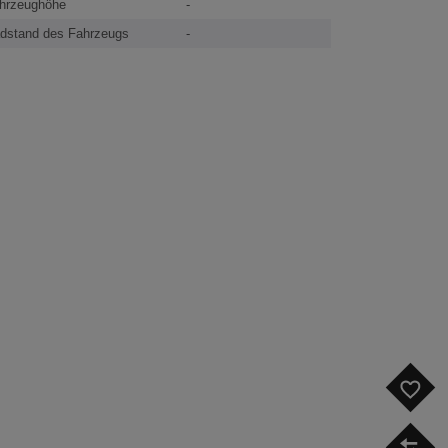
hrzeughöhe
-
dstand des Fahrzeugs
-
F
V