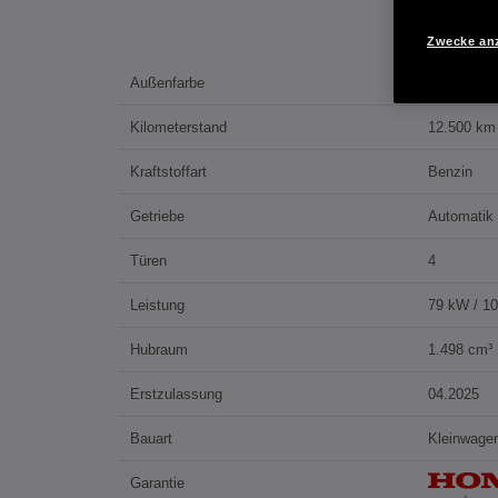
Zwecke an
Außenfarbe
MIDNIGH
Kilometerstand
12.500 km
Kraftstoffart
Benzin
Getriebe
Automatik
Türen
4
Leistung
79 kW / 1
Hubraum
1.498 cm³
Erstzulassung
04.2025
Bauart
Kleinwage
Garantie