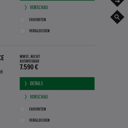
VORSCHAU
G
FAVORITEN
VERGLEICHEN
CE
MWST. NICHT
AUSWEISBAR
7.590 €
BH
DETAILS
VORSCHAU
FAVORITEN
VERGLEICHEN