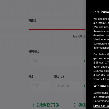
Ihre Priv
Wir und uns
PREIS
ERSTZU
auf Ihrem Ge
„Wir und uns
Auswahl von 
deaktiviert s
bis 60.000 €
Menü jederzei
Voreinstellun
Informatione
MODELL
GETRIEB
Durch das Kl
gespeicherte
§ 25 Abs. 1 
durch unsere 
DSGVO solche
durch US-Beh
PLZ
RADIUS
verarbeitet 
Wir und u
Verwendung g
auf Informat
Performance 
ZURÜCKSETZEN
SUCHE SPEICHERN
Liste der Pa