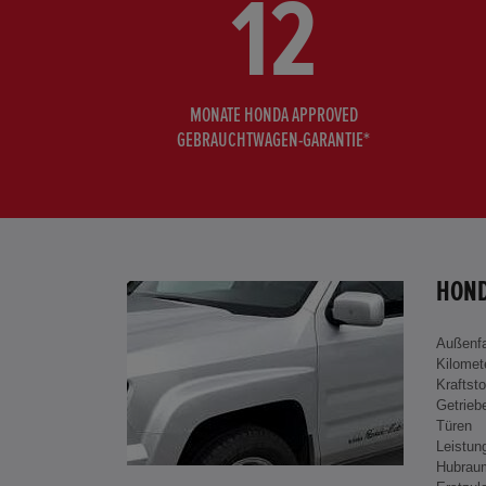
12
MONATE HONDA APPROVED
GEBRAUCHTWAGEN-GARANTIE*
HOND
Außenf
Kilomet
Kraftsto
Getrieb
Türen
Leistun
Hubrau