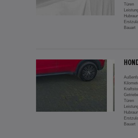
Türen
Leistun
Hubrau
Erstzul
Bauart
HOND
Außenf
Kilomet
Kraftsto
Getrieb
Türen
Leistun
Hubrau
Erstzul
Bauart