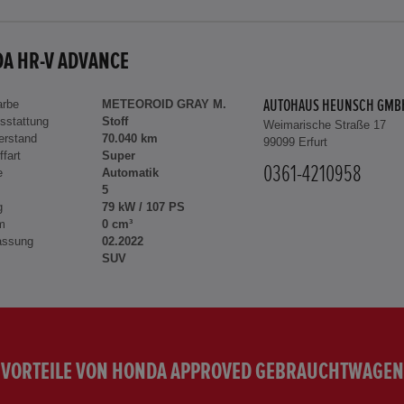
A HR-V ADVANCE
arbe
METEOROID GRAY M.
AUTOHAUS HEUNSCH GMB
sstattung
Stoff
Weimarische Straße 17
erstand
70.040 km
99099 Erfurt
ffart
Super
0361-4210958
e
Automatik
5
g
79 kW / 107 PS
m
0 cm³
assung
02.2022
SUV
VORTEILE VON HONDA APPROVED GEBRAUCHTWAGEN