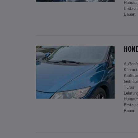
Hubrau
Erstzul
Bauart
HOND
Außenf
Kilomet
Kraftsto
Getrieb
Türen
Leistun
Hubrau
Erstzul
Bauart