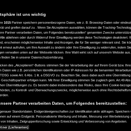
atsphäre ist uns wichtig
ere
1015
Partner speichern personenbezogene Daten, wie z. B. Browsing-Daten oder eindeu
LASSUNG
LEISTUNG
rät und greifen darauf zu . Wenn Sie Akzeptieren auswählen, können die Tracking-Technologi
ere Partner verarbeiten Daten, um Folgendes bereitzustellen“ genannten Zwecke unterstütze
Alle ablehnen oder durch Widerruf Ihrer Einwilligung werden diese Technologien deaktiviert.
bis
ind, erscheinen möglicherweise Inhalte und Anzeigen, die für Sie weniger relevant sind. Sie k
ab 2000
a
360.000
t erneut aufrufen, um Ihre Auswahl zu ändern oder Ihre Einwilligung zu widerrufen, indem Sie
km
gen verwalten unten auf der Webseite klicken. Ihre Wahl wirkt sich auf unsere/n Website aus
n finden Sie in unserer Datenschutzerklärung.
EART
KRAFTSTOFFART
icken des „Akzeptieren“-Buttons stimmen Sie der Verarbeitung der auf Ihrem Gerät bzw. Ihre
n Daten wie z.B. persönlichen Identifikatoren oder IP-Adressen für die benannten Verarbei
TTDSG sowie Art. 6 Abs. 1 lit. a DSGVO zu. Beachten Sie, dass dabei auch eine Übermittlung
Geschäftspartner erfolgen kann. Mit Ihrer Einwilligung stimmen Sie zugleich gem. Art.49 Abs.1
n Übermittlungen zu. Es besteht dabei insbesondere das Risiko, dass Ihre Cookie-bezog
örden, zu Kontroll- und Überwachungszwecke, möglicherweise auch ohne Rechtsbehelfsmö
EURONORM
werden.
nsere Partner verarbeiten Daten, um Folgendes bereitzustellen:
enauer Standortdaten. Endgeräteeigenschaften zur Identifikation aktiv abfragen. Speichern 
ionen auf einem Endgerät. Personalisierte Werbung und Inhalte, Messung von Werbeleistung 
von Inhalten, Zielgruppenforschung sowie Entwicklung und Verbesserung von Angeboten.
SUCHAUFTRAG ERSTELLEN
rtner (Lieferanten)