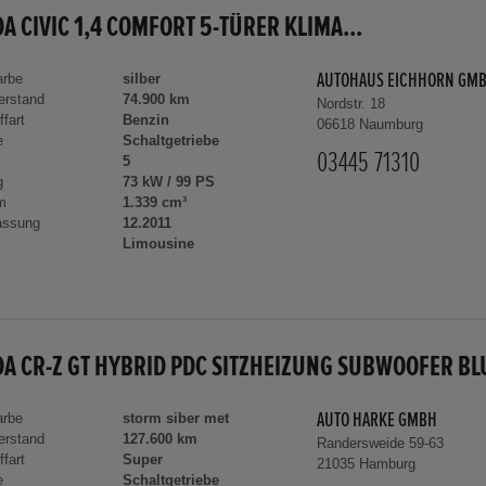
A CIVIC 1,4 COMFORT 5-TÜRER KLIMA...
arbe
silber
AUTOHAUS EICHHORN GM
erstand
74.900 km
Nordstr. 18
ffart
Benzin
06618 Naumburg
e
Schaltgetriebe
03445 71310
5
g
73 kW / 99 PS
m
1.339 cm³
assung
12.2011
Limousine
arbe
storm siber met
AUTO HARKE GMBH
erstand
127.600 km
Randersweide 59-63
ffart
Super
21035 Hamburg
e
Schaltgetriebe