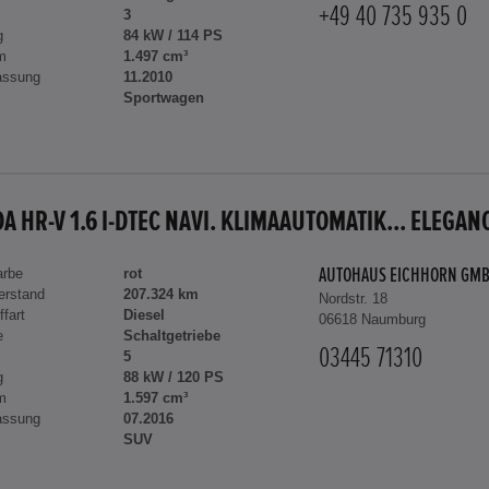
+49 40 735 935 0
3
g
84 kW / 114 PS
m
1.497 cm³
assung
11.2010
Sportwagen
A HR-V 1.6 I-DTEC NAVI. KLIMAAUTOMATIK... ELEGAN
arbe
rot
AUTOHAUS EICHHORN GM
erstand
207.324 km
Nordstr. 18
ffart
Diesel
06618 Naumburg
e
Schaltgetriebe
03445 71310
5
g
88 kW / 120 PS
m
1.597 cm³
assung
07.2016
SUV