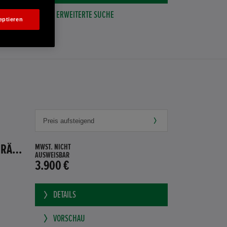
ERWEITERTE SUCHE
eptieren
HONDA JAZZ 1.4 ES SPORT KLIMA, RADIOCD, LM-ALLWETTERRÄDER, PRIVACY
MWST. NICHT
AUSWEISBAR
3.900 €
DETAILS
VORSCHAU