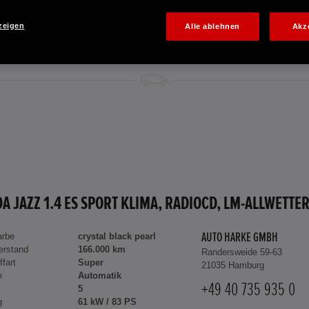
zeigen
Alle ablehnen
Akz
arbe
crystal black pearl
AUTO HARKE GMBH
erstand
166.000 km
Randersweide 59-63
ffart
Super
21035 Hamburg
e
Automatik
+49 40 735 935 0
5
g
61 kW / 83 PS