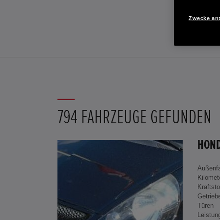
Zwecke an
794 FAHRZEUGE GEFUNDEN
Außenf
Kilomet
Kraftsto
Getrieb
Türen
Leistun