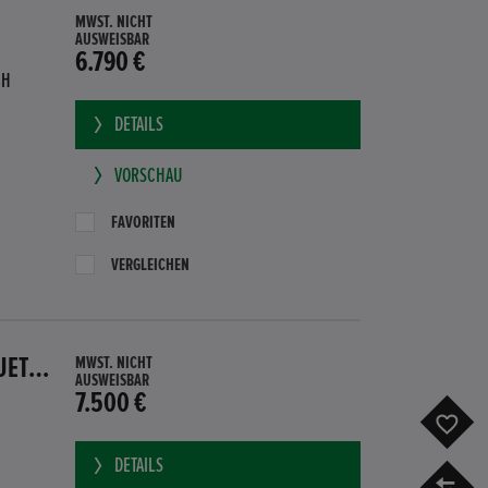
MWST. NICHT
AUSWEISBAR
6.790 €
BH
DETAILS
VORSCHAU
FAVORITEN
VERGLEICHEN
HONDA CR-Z GT HYBRID PDC SITZHEIZUNG SUBWOOFER BLUETOOTH
MWST. NICHT
AUSWEISBAR
7.500 €
F
DETAILS
V