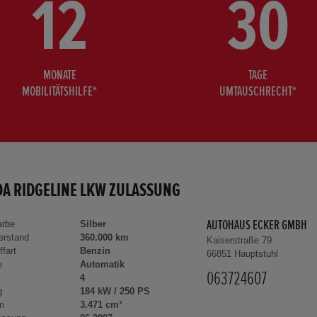
12
30
MONATE
TAGE
MOBILITÄTSHILFE*
UMTAUSCHRECHT*
A RIDGELINE LKW ZULASSUNG
arbe
Silber
AUTOHAUS ECKER GMBH
erstand
360.000 km
Kaiserstraße 79
ffart
Benzin
66851 Hauptstuhl
e
Automatik
063724607
4
g
184 kW / 250 PS
m
3.471 cm³