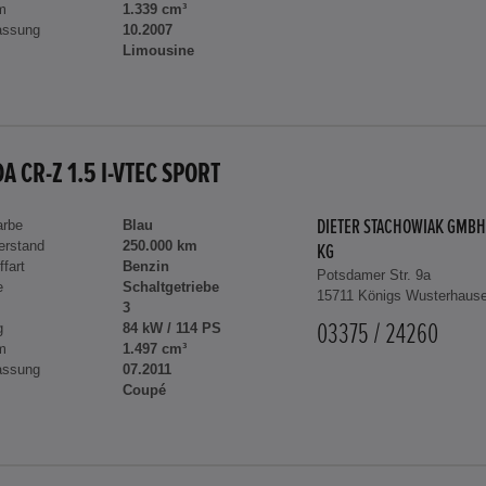
m
1.339 cm³
assung
10.2007
Limousine
A CR-Z 1.5 I-VTEC SPORT
arbe
Blau
DIETER STACHOWIAK GMBH
erstand
250.000 km
KG
ffart
Benzin
Potsdamer Str. 9a
e
Schaltgetriebe
15711 Königs Wusterhaus
3
g
84 kW / 114 PS
03375 / 24260
m
1.497 cm³
assung
07.2011
Coupé