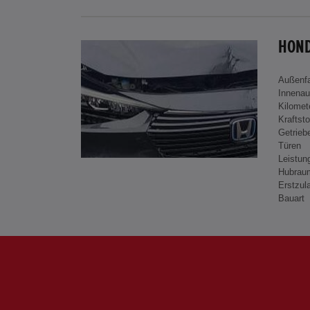
HOND
Außenf
Innenau
Kilomet
Kraftsto
Getrieb
Türen
Leistun
Hubrau
Erstzul
Bauart