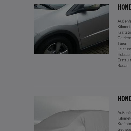
HOND
Außenf
Kilomet
Kraftsto
Getrieb
Türen
Leistun
Hubrau
Erstzul
Bauart
Außenf
Kilomet
Kraftsto
Getrieb