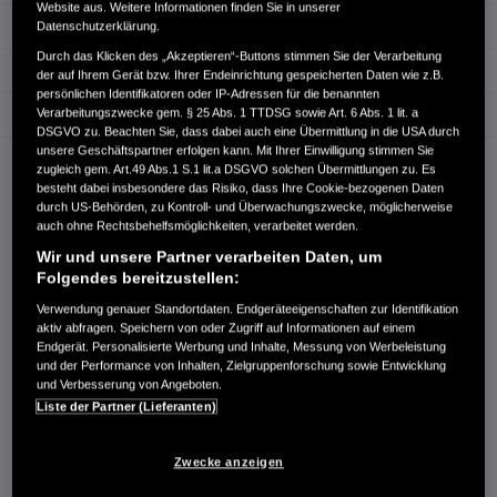
Website aus. Weitere Informationen finden Sie in unserer
Hubraum
1.498 cm³
Datenschutzerklärung.
Durch das Klicken des „Akzeptieren“-Buttons stimmen Sie der Verarbeitung
Erstzulassung
04.2025
der auf Ihrem Gerät bzw. Ihrer Endeinrichtung gespeicherten Daten wie z.B.
persönlichen Identifikatoren oder IP-Adressen für die benannten
Verarbeitungszwecke gem. § 25 Abs. 1 TTDSG sowie Art. 6 Abs. 1 lit. a
Bauart
Kleinwagen
DSGVO zu. Beachten Sie, dass dabei auch eine Übermittlung in die USA durch
unsere Geschäftspartner erfolgen kann. Mit Ihrer Einwilligung stimmen Sie
KURZ-AUTOHAUS & MOTORRAD GMBH
zugleich gem. Art.49 Abs.1 S.1 lit.a DSGVO solchen Übermittlungen zu. Es
Dornbergsweg 30
besteht dabei insbesondere das Risiko, dass Ihre Cookie-bezogenen Daten
38855 Wernigerode
durch US-Behörden, zu Kontroll- und Überwachungszwecke, möglicherweise
auch ohne Rechtsbehelfsmöglichkeiten, verarbeitet werden.
RUFEN SIE UNS AN:
Wir und unsere Partner verarbeiten Daten, um
03943 55950
Folgendes bereitzustellen:
Verwendung genauer Standortdaten. Endgeräteeigenschaften zur Identifikation
aktiv abfragen. Speichern von oder Zugriff auf Informationen auf einem
Route planen
Endgerät. Personalisierte Werbung und Inhalte, Messung von Werbeleistung
Händlerbestand anzeigen
und der Performance von Inhalten, Zielgruppenforschung sowie Entwicklung
und Verbesserung von Angeboten.
Dealer Website anzeigen
Liste der Partner (Lieferanten)
Händler kontaktieren
Zwecke anzeigen
E-MAIL-ANFRAGE