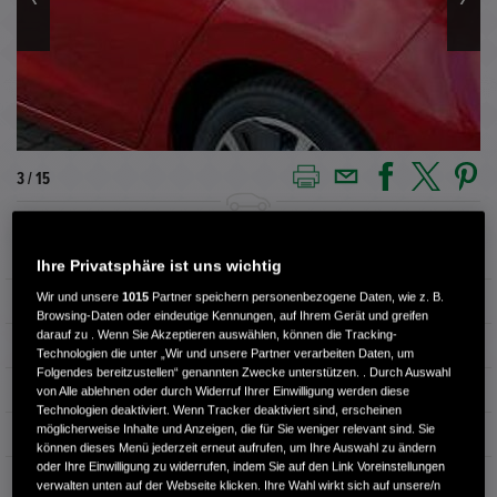
3 / 15
Außenfarbe
PREMIUM CRYSTAL RED
Ihre Privatsphäre ist uns wichtig
Wir und unsere
1015
Partner speichern personenbezogene Daten, wie z. B.
Kilometerstand
1.500 km
Browsing-Daten oder eindeutige Kennungen, auf Ihrem Gerät und greifen
darauf zu . Wenn Sie Akzeptieren auswählen, können die Tracking-
Kraftstoffart
Benzin
Technologien die unter „Wir und unsere Partner verarbeiten Daten, um
Folgendes bereitzustellen“ genannten Zwecke unterstützen. . Durch Auswahl
Getriebe
Automatik
von Alle ablehnen oder durch Widerruf Ihrer Einwilligung werden diese
Technologien deaktiviert. Wenn Tracker deaktiviert sind, erscheinen
möglicherweise Inhalte und Anzeigen, die für Sie weniger relevant sind. Sie
Türen
4
können dieses Menü jederzeit erneut aufrufen, um Ihre Auswahl zu ändern
oder Ihre Einwilligung zu widerrufen, indem Sie auf den Link Voreinstellungen
Leistung
90 kW / 122 PS
verwalten unten auf der Webseite klicken. Ihre Wahl wirkt sich auf unsere/n