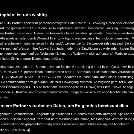
atsphäre ist uns wichtig
ere
1015
Partner speichern personenbezogene Daten, wie z. B. Browsing-Daten oder eindeu
LASSUNG
LEISTUNG
rät und greifen darauf zu . Wenn Sie Akzeptieren auswählen, können die Tracking-Technologi
ere Partner verarbeiten Daten, um Folgendes bereitzustellen“ genannten Zwecke unterstütze
Alle ablehnen oder durch Widerruf Ihrer Einwilligung werden diese Technologien deaktiviert.
bis
ind, erscheinen möglicherweise Inhalte und Anzeigen, die für Sie weniger relevant sind. Sie k
ab 2000
a
360.000
t erneut aufrufen, um Ihre Auswahl zu ändern oder Ihre Einwilligung zu widerrufen, indem Sie
km
gen verwalten unten auf der Webseite klicken. Ihre Wahl wirkt sich auf unsere/n Website aus
n finden Sie in unserer Datenschutzerklärung.
EART
KRAFTSTOFFART
icken des „Akzeptieren“-Buttons stimmen Sie der Verarbeitung der auf Ihrem Gerät bzw. Ihre
n Daten wie z.B. persönlichen Identifikatoren oder IP-Adressen für die benannten Verarbei
TTDSG sowie Art. 6 Abs. 1 lit. a DSGVO zu. Beachten Sie, dass dabei auch eine Übermittlung
Geschäftspartner erfolgen kann. Mit Ihrer Einwilligung stimmen Sie zugleich gem. Art.49 Abs.1
n Übermittlungen zu. Es besteht dabei insbesondere das Risiko, dass Ihre Cookie-bezog
örden, zu Kontroll- und Überwachungszwecke, möglicherweise auch ohne Rechtsbehelfsmö
EURONORM
werden.
nsere Partner verarbeiten Daten, um Folgendes bereitzustellen:
enauer Standortdaten. Endgeräteeigenschaften zur Identifikation aktiv abfragen. Speichern 
ionen auf einem Endgerät. Personalisierte Werbung und Inhalte, Messung von Werbeleistung 
von Inhalten, Zielgruppenforschung sowie Entwicklung und Verbesserung von Angeboten.
SUCHAUFTRAG ERSTELLEN
rtner (Lieferanten)