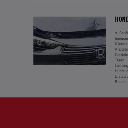
HOND
Außenf
Innenau
Kilomet
Kraftsto
Getrieb
Türen
Leistun
Hubrau
Erstzul
Bauart