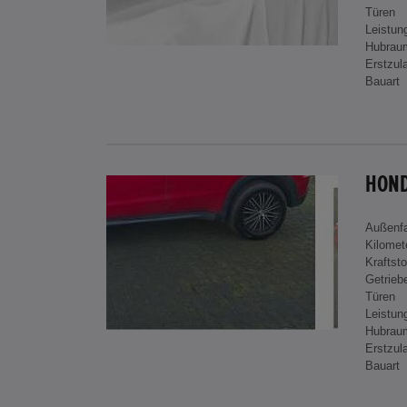
Türen
Leistun
Hubrau
Erstzul
Bauart
HOND
Außenf
Kilomet
Kraftsto
Getrieb
Türen
Leistun
Hubrau
Erstzul
Bauart