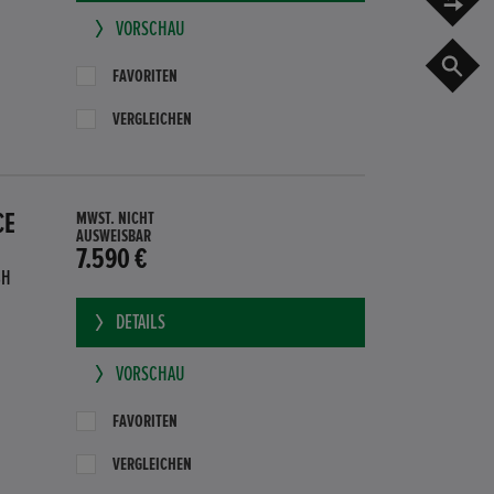
VORSCHAU
G
FAVORITEN
VERGLEICHEN
CE
MWST. NICHT
AUSWEISBAR
7.590 €
BH
DETAILS
VORSCHAU
FAVORITEN
VERGLEICHEN