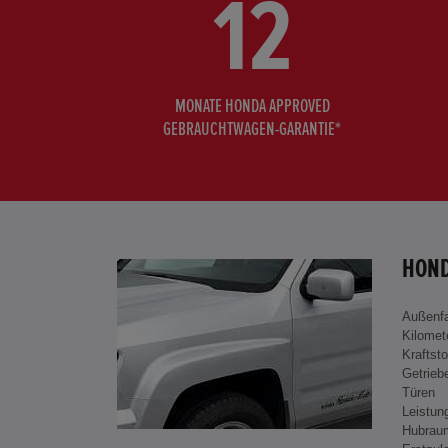
12
MONATE HONDA APPROVED
GEBRAUCHTWAGEN-GARANTIE*
HOND
Außenf
Kilomet
Kraftsto
Getrieb
Türen
Leistun
Hubrau