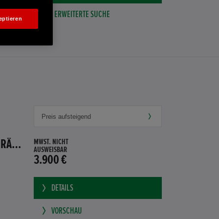
ERWEITERTE SUCHE
eptieren
HONDA JAZZ 1.4 ES SPORT KLIMA, RADIOCD, LM-ALLWETTERRÄDER, PRIVACY
MWST. NICHT
AUSWEISBAR
3.900 €
DETAILS
VORSCHAU