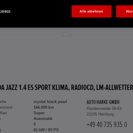
zeigen
Alle ablehnen
Akz
arbe
crystal black pearl
AUTO HARKE GMBH
erstand
166.000 km
Randersweide 59-63
ffart
Super
21035 Hamburg
e
Automatik
+49 40 735 935 0
5
g
61 kW / 83 PS