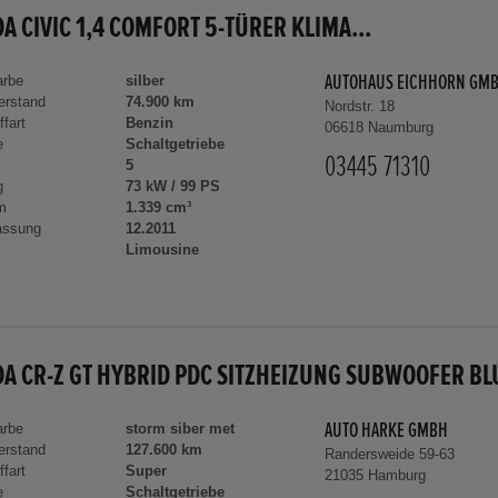
A CIVIC 1,4 COMFORT 5-TÜRER KLIMA...
arbe
silber
AUTOHAUS EICHHORN GM
erstand
74.900 km
Nordstr. 18
ffart
Benzin
06618 Naumburg
e
Schaltgetriebe
03445 71310
5
g
73 kW / 99 PS
m
1.339 cm³
assung
12.2011
Limousine
arbe
storm siber met
AUTO HARKE GMBH
erstand
127.600 km
Randersweide 59-63
ffart
Super
21035 Hamburg
e
Schaltgetriebe