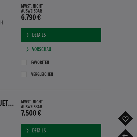
MWST. NICHT
AUSWEISBAR
6.790 €
BH
DETAILS
VORSCHAU
FAVORITEN
VERGLEICHEN
HONDA CR-Z GT HYBRID PDC SITZHEIZUNG SUBWOOFER BLUETOOTH
MWST. NICHT
AUSWEISBAR
7.500 €
F
DETAILS
V