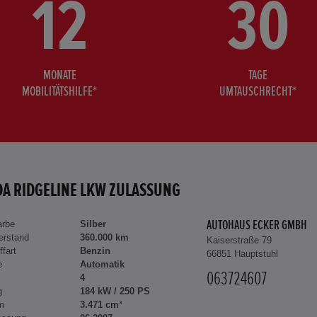
12
30
MONATE
TAGE
MOBILITÄTSHILFE*
UMTAUSCHRECHT*
A RIDGELINE LKW ZULASSUNG
arbe
Silber
AUTOHAUS ECKER GMBH
erstand
360.000 km
Kaiserstraße 79
ffart
Benzin
66851 Hauptstuhl
e
Automatik
063724607
4
g
184 kW / 250 PS
m
3.471 cm³