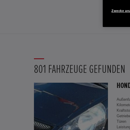
Zwecke an
801 FAHRZEUGE GEFUNDEN
Außenf
Kilomet
Kraftsto
Getrieb
Türen
Leistun