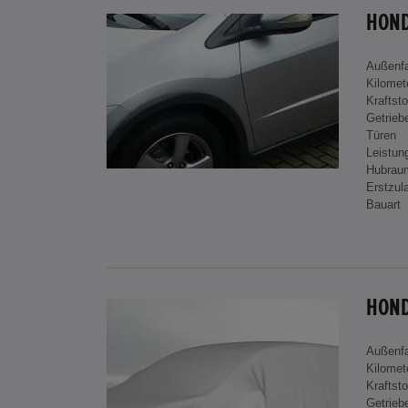
HOND
Außenf
Kilomet
Kraftsto
Getrieb
Türen
Leistun
Hubrau
Erstzul
Bauart
Außenf
Kilomet
Kraftsto
Getrieb