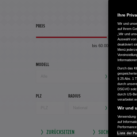
Ihre Priv
Wir und uns
PREIS
ERSTZU
auf Ihrem Ge
„Wir und uns
Auswahl von 
deaktiviert s
bis 60.000 €
Menü jederzei
Voreinstellun
Informatione
MODELL
GETRIEB
Durch das Kl
gespeicherte
§ 25 Abs. 1 
durch unsere 
DSGVO solche
durch US-Beh
PLZ
RADIUS
verarbeitet 
Wir und u
Verwendung g
auf Informat
Performance 
ZURÜCKSETZEN
SUCHE SPEICHERN
Liste der Pa