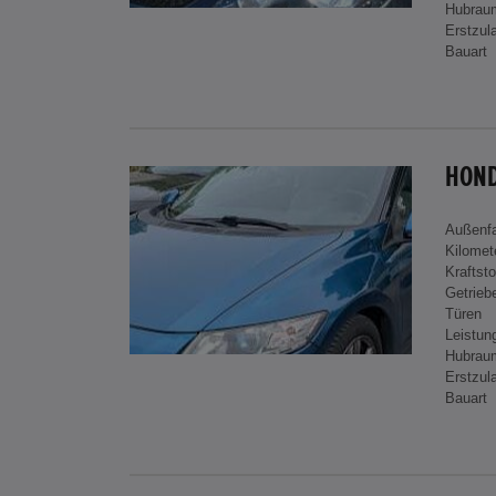
Hubrau
Erstzul
Bauart
HOND
Außenf
Kilomet
Kraftsto
Getrieb
Türen
Leistun
Hubrau
Erstzul
Bauart