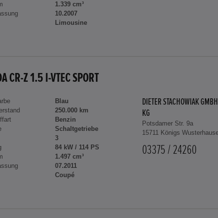
m
1.339 cm³
assung
10.2007
Limousine
A CR-Z 1.5 I-VTEC SPORT
arbe
Blau
DIETER STACHOWIAK GMBH
erstand
250.000 km
KG
ffart
Benzin
Potsdamer Str. 9a
e
Schaltgetriebe
15711 Königs Wusterhaus
3
g
84 kW / 114 PS
03375 / 24260
m
1.497 cm³
assung
07.2011
Coupé