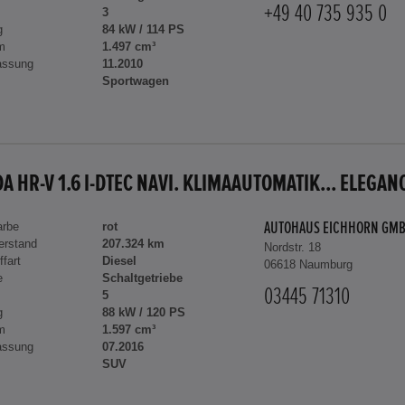
+49 40 735 935 0
3
g
84 kW / 114 PS
m
1.497 cm³
assung
11.2010
Sportwagen
A HR-V 1.6 I-DTEC NAVI. KLIMAAUTOMATIK... ELEGAN
arbe
rot
AUTOHAUS EICHHORN GM
erstand
207.324 km
Nordstr. 18
ffart
Diesel
06618 Naumburg
e
Schaltgetriebe
03445 71310
5
g
88 kW / 120 PS
m
1.597 cm³
assung
07.2016
SUV