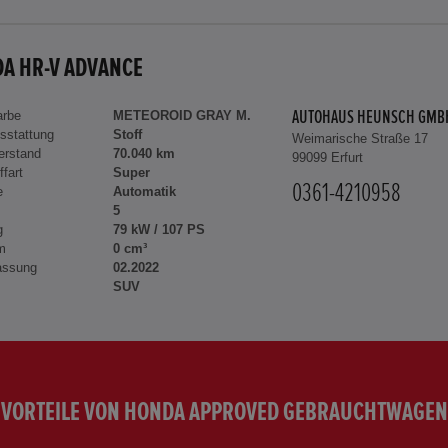
A HR-V ADVANCE
arbe
METEOROID GRAY M.
AUTOHAUS HEUNSCH GMB
sstattung
Stoff
Weimarische Straße 17
erstand
70.040 km
99099 Erfurt
ffart
Super
0361-4210958
e
Automatik
5
g
79 kW / 107 PS
m
0 cm³
assung
02.2022
SUV
VORTEILE VON HONDA APPROVED GEBRAUCHTWAGEN