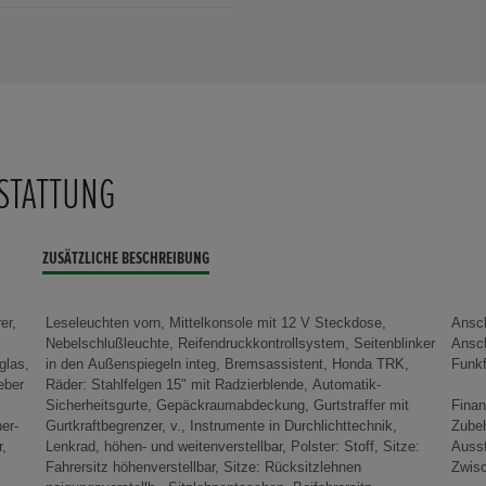
STATTUNG
ZUSÄTZLICHE BESCHREIBUNG
er,
se,
-IN
glas,
 TRK,
Funkf
eber
tik-
Finan
er-
ik,
Zube
r,
e:
Auss
Zwisc