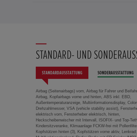
STANDARD- UND SONDERAUS
STANDARDAUSSTATTUNG
SONDERAUSSTATTUNG
Airbag (Seitenairbags) vorn, Airbag für Fahrer und Beifahr
Leseleuchten vorn, Mittelkonsole mit 12 V Steckdo
Anschluss, Kontrollanzeige, Radiozubehör: USB
Airbag, Kopfairbags vorne und hinten, ABS inkl. EBD,
Nebelschlußleuchte, Reifendruckkontrollsystem, Seitenblinker
Anschluss, Wegfahrsperre, Zentralverriegelung mit
Außentemperaturanzeige, Multiinformationsdisplay, Color
in den Außenspiegeln integ, Bremsassistent, Honda
Drehzahlmesser, VSA (vehicle stability assist), Fensterh
Räder: Stahlfelgen 15" mit Radzierblende, Automa
elektrisch vorn, Fensterheber elektrisch, hinten,
Sicherheitsgurte, Gepäckraumabdeckung, Gurtstraffer mit
Heckscheibenwischer mit Intervall, ISOFIX- und Top-Teth
Gurtkraftbegrenzer, v., Instrumente in Durchlichttechn
Kindersitzveranke, Klimaanlage FCKW-frei mit Pollenfilte
Lenkrad, höhen- und weitenverstellbar, Polster: Stoff, Sitz
Kopfstützen hinten (3), Kopfstützen vorne aktiv, Lenkrad:
Fahrersitz höhenverstellbar, Sitze: Rücksitzlehnen