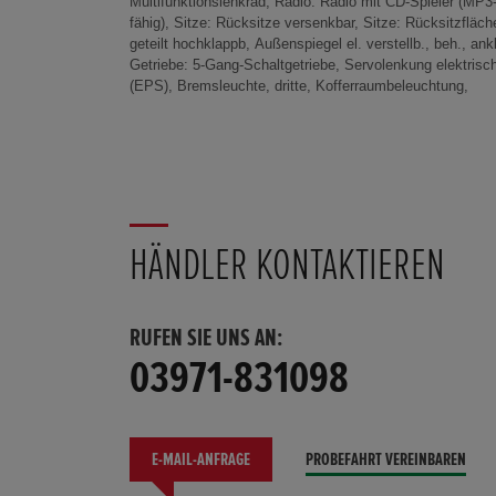
Multifunktionslenkrad, Radio: Radio mit CD-Spieler (MP3
neigungsverstellb., Sitzlehnentaschen, Beifahrersitz
fähig), Sitze: Rücksitze versenkbar, Sitze: Rücksitzfläch
Verzurrösen im Gepäckraum, Außenspiegel und Türgriffe i
geteilt hochklappb, Außenspiegel el. verstellb., beh., ankl
Wagenfarbe, Lackierung: Uni, Make-up-Spiegel für Fahrer u
Getriebe: 5-Gang-Schaltgetriebe, Servolenkung elektrisc
Beifahrer, Stoßfänger, in Wagenfarbe lackiert, Dachantenne
(EPS), Bremsleuchte, dritte, Kofferraumbeleuchtung,
Micro, Radiozub.: Lautsprecher (4), Radiozubehör: AUX-IN
HÄNDLER KONTAKTIEREN
RUFEN SIE UNS AN:
03971-831098
E-MAIL-ANFRAGE
PROBEFAHRT VEREINBAREN