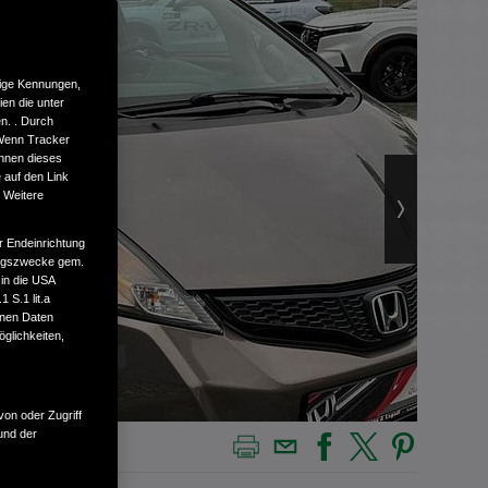
tige Kennungen,
en die unter
n. . Durch
 Wenn Tracker
önnen dieses
 auf den Link
. Weitere
r Endeinrichtung
tungszwecke gem.
 in die USA
 S.1 lit.a
enen Daten
glichkeiten,
von oder Zugriff
und der