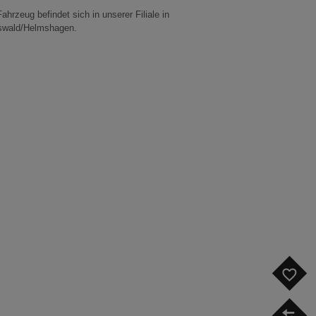
ahrzeug befindet sich in unserer Filiale in
swald/Helmshagen.
F
V