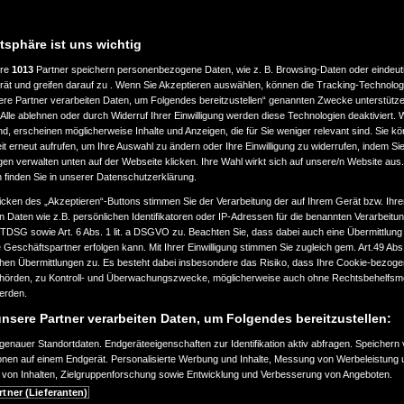
atsphäre ist uns wichtig
ere
1013
Partner speichern personenbezogene Daten, wie z. B. Browsing-Daten oder eindeu
rät und greifen darauf zu . Wenn Sie Akzeptieren auswählen, können die Tracking-Technologi
ere Partner verarbeiten Daten, um Folgendes bereitzustellen“ genannten Zwecke unterstütze
Alle ablehnen oder durch Widerruf Ihrer Einwilligung werden diese Technologien deaktiviert.
ind, erscheinen möglicherweise Inhalte und Anzeigen, die für Sie weniger relevant sind. Sie k
t erneut aufrufen, um Ihre Auswahl zu ändern oder Ihre Einwilligung zu widerrufen, indem Sie
gen verwalten unten auf der Webseite klicken. Ihre Wahl wirkt sich auf unsere/n Website aus
n finden Sie in unserer Datenschutzerklärung.
icken des „Akzeptieren“-Buttons stimmen Sie der Verarbeitung der auf Ihrem Gerät bzw. Ihre
n Daten wie z.B. persönlichen Identifikatoren oder IP-Adressen für die benannten Verarbei
TTDSG sowie Art. 6 Abs. 1 lit. a DSGVO zu. Beachten Sie, dass dabei auch eine Übermittlung
Geschäftspartner erfolgen kann. Mit Ihrer Einwilligung stimmen Sie zugleich gem. Art.49 Abs.1
n Übermittlungen zu. Es besteht dabei insbesondere das Risiko, dass Ihre Cookie-bezog
örden, zu Kontroll- und Überwachungszwecke, möglicherweise auch ohne Rechtsbehelfsmö
werden.
nsere Partner verarbeiten Daten, um Folgendes bereitzustellen:
enauer Standortdaten. Endgeräteeigenschaften zur Identifikation aktiv abfragen. Speichern 
ionen auf einem Endgerät. Personalisierte Werbung und Inhalte, Messung von Werbeleistung 
von Inhalten, Zielgruppenforschung sowie Entwicklung und Verbesserung von Angeboten.
rtner (Lieferanten)