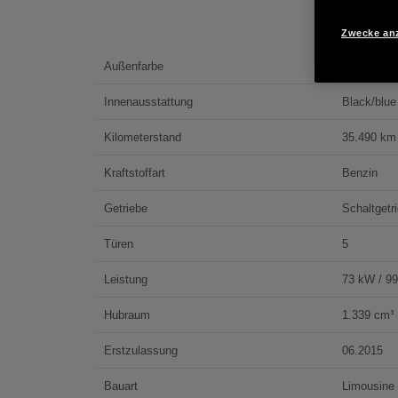
Zwecke an
Außenfarbe
Urban Tita
Innenausstattung
Black/blue
Kilometerstand
35.490 km
Kraftstoffart
Benzin
Getriebe
Schaltgetr
Türen
5
Leistung
73 kW / 9
Hubraum
1.339 cm³
Erstzulassung
06.2015
Bauart
Limousine