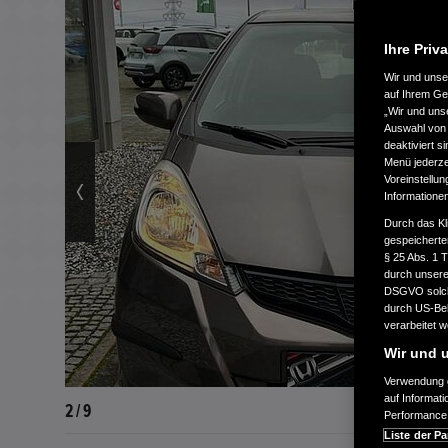
Ihre Priv
Wir und uns
auf Ihrem Ge
„Wir und uns
Auswahl von 
deaktiviert s
Menü jederzei
Voreinstellun
Informatione
Durch das Kl
gespeicherte
§ 25 Abs. 1 
durch unsere 
DSGVO solche
durch US-Beh
verarbeitet 
Wir und u
Verwendung g
auf Informat
3 / 9
Performance 
Liste der Pa