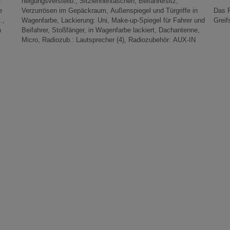
-
,
e
n
Das F
.,
nd
Greif
h
,