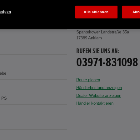
zeigen
Alle ablehnen
Akz
nium
AUTOHAUS LIETZE & LOGALL ANKL
Spantekower Landstraße 35a
17389 Anklam
RUFEN SIE UNS AN:
03971-831098
iebe
Route planen
Händlerbestand anzeigen
Dealer Website anzeigen
9 PS
Händler kontaktieren