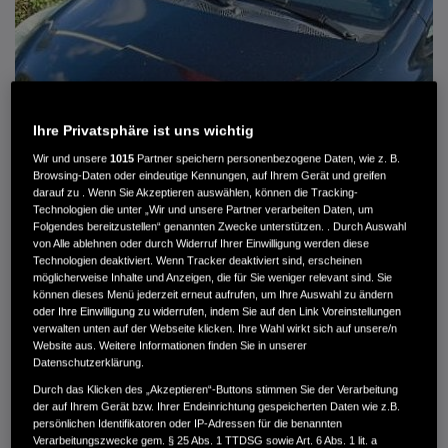
Ihre Privatsphäre ist uns wichtig
Wir und unsere
1015
Partner speichern personenbezogene Daten, wie z. B.
Browsing-Daten oder eindeutige Kennungen, auf Ihrem Gerät und greifen
darauf zu . Wenn Sie Akzeptieren auswählen, können die Tracking-
Technologien die unter „Wir und unsere Partner verarbeiten Daten, um
Folgendes bereitzustellen“ genannten Zwecke unterstützen. . Durch Auswahl
von Alle ablehnen oder durch Widerruf Ihrer Einwilligung werden diese
HONDA JAZZ 1.4 ES SPORT KLIMA, RADIOCD, LM-ALLWETTERRÄDER, PRIVACY
Technologien deaktiviert. Wenn Tracker deaktiviert sind, erscheinen
möglicherweise Inhalte und Anzeigen, die für Sie weniger relevant sind. Sie
können dieses Menü jederzeit erneut aufrufen, um Ihre Auswahl zu ändern
MWST. NICHT AUSWEISBAR
oder Ihre Einwilligung zu widerrufen, indem Sie auf den Link Voreinstellungen
3.900 €
verwalten unten auf der Webseite klicken. Ihre Wahl wirkt sich auf unsere/n
Website aus. Weitere Informationen finden Sie in unserer
Datenschutzerklärung.
Außenfarbe
crystal black pearl
Durch das Klicken des „Akzeptieren“-Buttons stimmen Sie der Verarbeitung
Kilometerstand
166.000 km
der auf Ihrem Gerät bzw. Ihrer Endeinrichtung gespeicherten Daten wie z.B.
persönlichen Identifikatoren oder IP-Adressen für die benannten
Kraftstoffart
Super
Verarbeitungszwecke gem. § 25 Abs. 1 TTDSG sowie Art. 6 Abs. 1 lit. a
Getriebe
Automatik