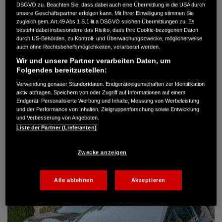
DSGVO zu. Beachten Sie, dass dabei auch eine Übermittlung in die USA durch
Türen
5
unsere Geschäftspartner erfolgen kann. Mit Ihrer Einwilligung stimmen Sie
Leistung
61 kW / 83 PS
zugleich gem. Art.49 Abs.1 S.1 lit.a DSGVO solchen Übermittlungen zu. Es
Hubraum
1.339 cm³
besteht dabei insbesondere das Risiko, dass Ihre Cookie-bezogenen Daten
Erstzulassung
10.2007
durch US-Behörden, zu Kontroll- und Überwachungszwecke, möglicherweise
Bauart
Limousine
auch ohne Rechtsbehelfsmöglichkeiten, verarbeitet werden.
Wir und unsere Partner verarbeiten Daten, um
AUTO HARKE GMBH
Folgendes bereitzustellen:
Randersweide 59-63
21035 Hamburg
Verwendung genauer Standortdaten. Endgeräteeigenschaften zur Identifikation
aktiv abfragen. Speichern von oder Zugriff auf Informationen auf einem
+49 40 735 935 0
Endgerät. Personalisierte Werbung und Inhalte, Messung von Werbeleistung
und der Performance von Inhalten, Zielgruppenforschung sowie Entwicklung
und Verbesserung von Angeboten.
DETAILS
Liste der Partner (Lieferanten)
FAVORITEN
Zwecke anzeigen
Alle ablehnen
Akzeptieren