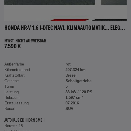
HONDA HR-V 1.6 I-DTEC NAVI. KLIMAAUTOMATIK... ELEGANCE
MWST. NICHT AUSWEISBAR
7.590 €
Außenfarbe
rot
Kilometerstand
207.324 km
Kraftstoffart
Diesel
Getriebe
Schaltgetriebe
Türen
5
Leistung
88 kW / 120 PS
Hubraum
1.597 cm³
Erstzulassung
07.2016
Bauart
SUV
AUTOHAUS EICHHORN GMBH
Nordstr. 18