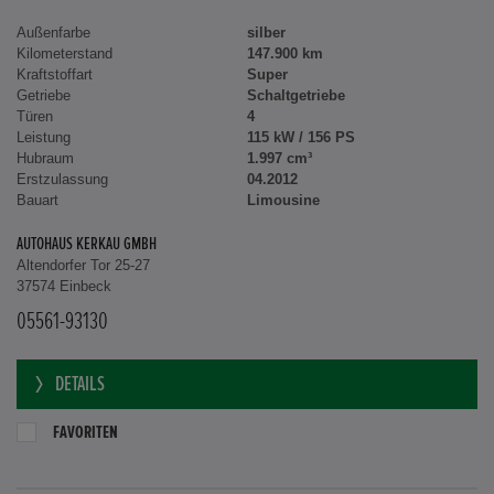
Außenfarbe
silber
Kilometerstand
147.900 km
Kraftstoffart
Super
Getriebe
Schaltgetriebe
Türen
4
Leistung
115 kW / 156 PS
Hubraum
1.997 cm³
Erstzulassung
04.2012
Bauart
Limousine
AUTOHAUS KERKAU GMBH
Altendorfer Tor 25-27
37574 Einbeck
05561-93130
DETAILS
FAVORITEN