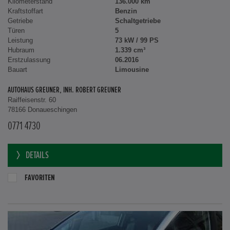
Kilometerstand
136.000 km
Kraftstoffart
Benzin
Getriebe
Schaltgetriebe
Türen
5
Leistung
73 kW / 99 PS
Hubraum
1.339 cm³
Erstzulassung
06.2016
Bauart
Limousine
AUTOHAUS GREUNER, INH. ROBERT GREUNER
Raiffeisenstr. 60
78166 Donaueschingen
0771 4730
DETAILS
FAVORITEN