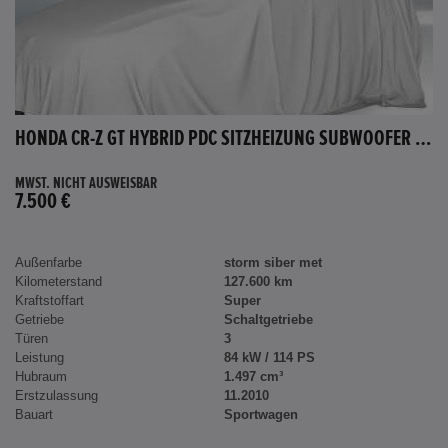
HONDA CR-Z GT HYBRID PDC SITZHEIZUNG SUBWOOFER BLUETOOTH
MWST. NICHT AUSWEISBAR
7.500 €
Außenfarbe
storm siber met
Kilometerstand
127.600 km
Kraftstoffart
Super
Getriebe
Schaltgetriebe
Türen
3
Leistung
84 kW / 114 PS
Hubraum
1.497 cm³
Erstzulassung
11.2010
Bauart
Sportwagen