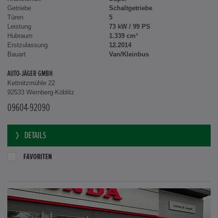
Getriebe
Schaltgetriebe
Türen
5
Leistung
73 kW / 99 PS
Hubraum
1.339 cm³
Erstzulassung
12.2014
Bauart
Van/Kleinbus
AUTO-JÄGER GMBH
Kettnitzmühle 22
92533 Wernberg-Köblitz
09604-92090
DETAILS
FAVORITEN