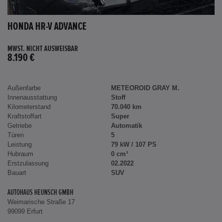
HONDA HR-V ADVANCE
MWST. NICHT AUSWEISBAR
8.190 €
Außenfarbe
METEOROID GRAY M.
Innenausstattung
Stoff
Kilometerstand
70.040 km
Kraftstoffart
Super
Getriebe
Automatik
Türen
5
Leistung
79 kW / 107 PS
Hubraum
0 cm³
Erstzulassung
02.2022
Bauart
SUV
AUTOHAUS HEUNSCH GMBH
Weimarische Straße 17
99099 Erfurt