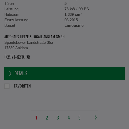
Türen
5
Leistung
73 kW / 99 PS
Hubraum
1.339 cm³
Erstzulassung
06.2015
Bauart
Limousine
AUTOHAUS LIETZE & LOGALL ANKLAM GMBH
Spantekower Landstraße 35a
17389 Anklam
03971-831098
DETAILS
FAVORITEN
1
2
3
4
5