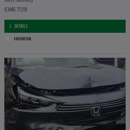
06618 Naumburg
03445 71310
DETAILS
FAVORITEN