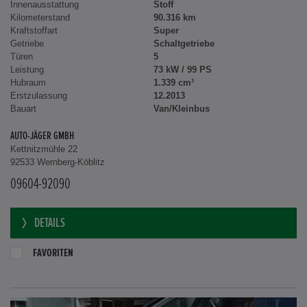
Innenausstattung
Stoff
Kilometerstand
90.316 km
Kraftstoffart
Super
Getriebe
Schaltgetriebe
Türen
5
Leistung
73 kW / 99 PS
Hubraum
1.339 cm³
Erstzulassung
12.2013
Bauart
Van/Kleinbus
AUTO-JÄGER GMBH
Kettnitzmühle 22
92533 Wernberg-Köblitz
09604-92090
DETAILS
FAVORITEN