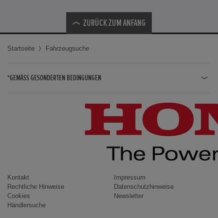
ZURÜCK ZUM ANFANG
Startseite
Fahrzeugsuche
*GEMÄSS GESONDERTEN BEDINGUNGEN
JAZZ HYBRID
JAZZ
CIVIC TYPE R
CIVIC HYBRID
CIVIC TOURER
CIVIC / CIVIC LIMOUSINE
Kontakt
Impressum
Rechtliche Hinweise
Datenschutzhinweise
INSIGHT
Cookies
Newsletter
Händlersuche
ACCORD