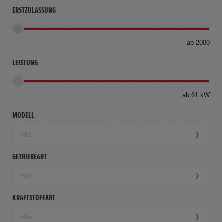
ERSTZULASSUNG
bis
ab 2000
360
km
LEISTUNG
ab 61 kW
MODELL
GETRIEBEART
KRAFTSTOFFART