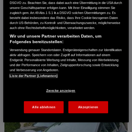
DSGVO zu. Beachten Sie, dass dabei auch eine Übermittlung in die USA durch
Türen
5
unsere Geschäftspartner erfolgen kann. Mit Ihrer Einwilligung stimmen Sie
Leistung
61 kW / 83 PS
zugleich gem. Art.49 Abs.1 S.1 lit.a DSGVO solchen Übermittlungen zu. Es
Hubraum
1.339 cm³
besteht dabei insbesondere das Risiko, dass Ihre Cookie-bezogenen Daten
Erstzulassung
10.2007
durch US-Behörden, zu Kontroll- und Überwachungszwecke, möglicherweise
Bauart
Limousine
auch ohne Rechtsbehelfsmöglichkeiten, verarbeitet werden.
Wir und unsere Partner verarbeiten Daten, um
AUTO HARKE GMBH
Folgendes bereitzustellen:
Randersweide 59-63
21035 Hamburg
Verwendung genauer Standortdaten. Endgeräteeigenschaften zur Identifikation
aktiv abfragen. Speichern von oder Zugriff auf Informationen auf einem
+49 40 735 935 0
Endgerät. Personalisierte Werbung und Inhalte, Messung von Werbeleistung
und der Performance von Inhalten, Zielgruppenforschung sowie Entwicklung
und Verbesserung von Angeboten.
DETAILS
Liste der Partner (Lieferanten)
FAVORITEN
Zwecke anzeigen
Alle ablehnen
Akzeptieren