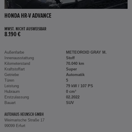
HONDA HR-V ADVANCE
MWST. NICHT AUSWEISBAR
8.190 €
Außenfarbe
METEOROID GRAY M.
Innenausstattung
Stoff
Kilometerstand
70.040 km
Kraftstoffart
Super
Getriebe
Automatik
Türen
5
Leistung
79 kW / 107 PS
Hubraum
0 cm³
Erstzulassung
02.2022
Bauart
SUV
AUTOHAUS HEUNSCH GMBH
Weimarische Straße 17
99099 Erfurt