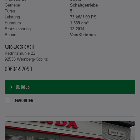
Getriebe
Schaltgetriebe
Türen
5
Leistung
73 kW / 99 PS
Hubraum
1.339 cm³
Erstzulassung
12.2014
Bauart
Van/Kleinbus
AUTO-JÄGER GMBH
Kettnitzmühle 22
92533 Wernberg-Köblitz
09604-92090
DETAILS
FAVORITEN