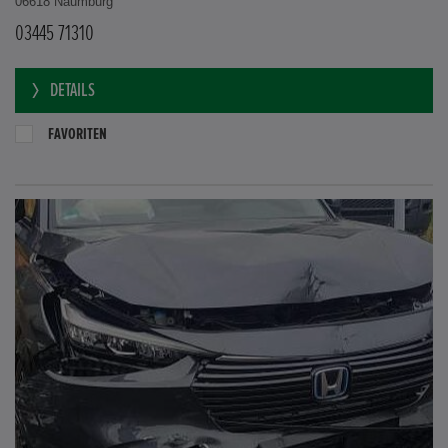
06618 Naumburg
03445 71310
DETAILS
FAVORITEN