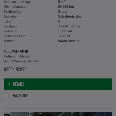
Innenausstattung
Stoff
Kilometerstand
90.316 km
Kraftstoffart
Super
Getriebe
Schaltgetriebe
Türen
5
Leistung
73 kW / 99 PS
Hubraum
1.339 cm³
Erstzulassung
12.2013
Bauart
Van/Kleinbus
AUTO-JÄGER GMBH
Kettnitzmühle 22
92533 Wernberg-Köblitz
09604-92090
DETAILS
FAVORITEN