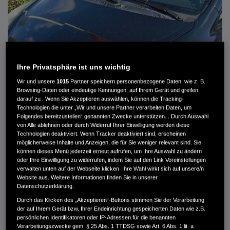
Ihre Privatsphäre ist uns wichtig
Wir und unsere
1015
Partner speichern personenbezogene Daten, wie z. B.
Browsing-Daten oder eindeutige Kennungen, auf Ihrem Gerät und greifen
darauf zu . Wenn Sie Akzeptieren auswählen, können die Tracking-
Technologien die unter „Wir und unsere Partner verarbeiten Daten, um
Folgendes bereitzustellen“ genannten Zwecke unterstützen. . Durch Auswahl
von Alle ablehnen oder durch Widerruf Ihrer Einwilligung werden diese
HONDA JAZZ 1.4 ES SPORT KLIMA, RADIOCD, LM-ALLWETTERRÄDER, PRIVACY
Technologien deaktiviert. Wenn Tracker deaktiviert sind, erscheinen
möglicherweise Inhalte und Anzeigen, die für Sie weniger relevant sind. Sie
können dieses Menü jederzeit erneut aufrufen, um Ihre Auswahl zu ändern
MWST. NICHT AUSWEISBAR
oder Ihre Einwilligung zu widerrufen, indem Sie auf den Link Voreinstellungen
3.900 €
verwalten unten auf der Webseite klicken. Ihre Wahl wirkt sich auf unsere/n
Website aus. Weitere Informationen finden Sie in unserer
Datenschutzerklärung.
Außenfarbe
crystal black pearl
Durch das Klicken des „Akzeptieren“-Buttons stimmen Sie der Verarbeitung
Kilometerstand
166.000 km
der auf Ihrem Gerät bzw. Ihrer Endeinrichtung gespeicherten Daten wie z.B.
persönlichen Identifikatoren oder IP-Adressen für die benannten
Kraftstoffart
Super
Verarbeitungszwecke gem. § 25 Abs. 1 TTDSG sowie Art. 6 Abs. 1 lit. a
Getriebe
Automatik