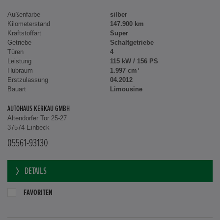
Außenfarbe
silber
Kilometerstand
147.900 km
Kraftstoffart
Super
Getriebe
Schaltgetriebe
Türen
4
Leistung
115 kW / 156 PS
Hubraum
1.997 cm³
Erstzulassung
04.2012
Bauart
Limousine
AUTOHAUS KERKAU GMBH
Altendorfer Tor 25-27
37574 Einbeck
05561-93130
DETAILS
FAVORITEN