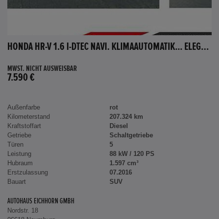
HONDA HR-V 1.6 I-DTEC NAVI. KLIMAAUTOMATIK... ELEGANCE
MWST. NICHT AUSWEISBAR
7.590 €
Außenfarbe
rot
Kilometerstand
207.324 km
Kraftstoffart
Diesel
Getriebe
Schaltgetriebe
Türen
5
Leistung
88 kW / 120 PS
Hubraum
1.597 cm³
Erstzulassung
07.2016
Bauart
SUV
AUTOHAUS EICHHORN GMBH
Nordstr. 18