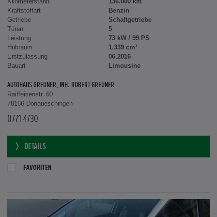
Kilometerstand
136.000 km
Kraftstoffart
Benzin
Getriebe
Schaltgetriebe
Türen
5
Leistung
73 kW / 99 PS
Hubraum
1.339 cm³
Erstzulassung
06.2016
Bauart
Limousine
AUTOHAUS GREUNER, INH. ROBERT GREUNER
Raiffeisenstr. 60
78166 Donaueschingen
0771 4730
DETAILS
FAVORITEN