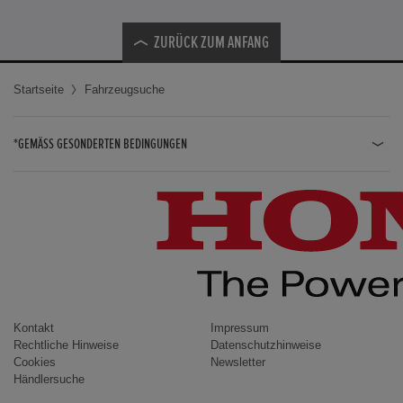
ZURÜCK ZUM ANFANG
Startseite
Fahrzeugsuche
*GEMÄSS GESONDERTEN BEDINGUNGEN
JAZZ HYBRID
JAZZ
CIVIC TYPE R
CIVIC HYBRID
CIVIC TOURER
CIVIC / CIVIC LIMOUSINE
Kontakt
Impressum
Rechtliche Hinweise
Datenschutzhinweise
INSIGHT
Cookies
Newsletter
Händlersuche
ACCORD