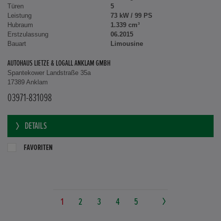
Türen
5
Leistung
73 kW / 99 PS
Hubraum
1.339 cm³
Erstzulassung
06.2015
Bauart
Limousine
AUTOHAUS LIETZE & LOGALL ANKLAM GMBH
Spantekower Landstraße 35a
17389 Anklam
03971-831098
DETAILS
FAVORITEN
1
2
3
4
5