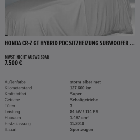
HONDA CR-Z GT HYBRID PDC SITZHEIZUNG SUBWOOFER BLUETOOTH
MWST. NICHT AUSWEISBAR
7.500 €
Außenfarbe
storm siber met
Kilometerstand
127.600 km
Kraftstoffart
Super
Getriebe
Schaltgetriebe
Türen
3
Leistung
84 kW / 114 PS
Hubraum
1.497 cm³
Erstzulassung
11.2010
Bauart
Sportwagen