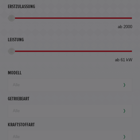
ERSTZULASSUNG
bis
ab 2000
360
km
LEISTUNG
ab 61 kW
MODELL
GETRIEBEART
KRAFTSTOFFART