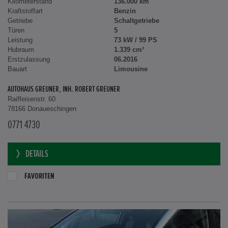
Kilometerstand
136.000 km
Kraftstoffart
Benzin
Getriebe
Schaltgetriebe
Türen
5
Leistung
73 kW / 99 PS
Hubraum
1.339 cm³
Erstzulassung
06.2016
Bauart
Limousine
AUTOHAUS GREUNER, INH. ROBERT GREUNER
Raiffeisenstr. 60
78166 Donaueschingen
0771 4730
DETAILS
FAVORITEN