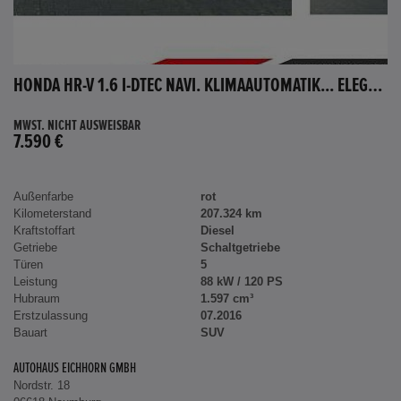
HONDA HR-V 1.6 I-DTEC NAVI. KLIMAAUTOMATIK... ELEGANCE
MWST. NICHT AUSWEISBAR
7.590 €
Außenfarbe
rot
Kilometerstand
207.324 km
Kraftstoffart
Diesel
Getriebe
Schaltgetriebe
Türen
5
Leistung
88 kW / 120 PS
Hubraum
1.597 cm³
Erstzulassung
07.2016
Bauart
SUV
AUTOHAUS EICHHORN GMBH
Nordstr. 18