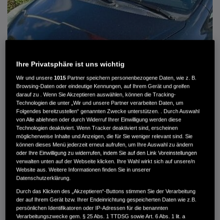
Ihre Privatsphäre ist uns wichtig
Wir und unsere
1015
Partner speichern personenbezogene Daten, wie z. B.
Browsing-Daten oder eindeutige Kennungen, auf Ihrem Gerät und greifen
darauf zu . Wenn Sie Akzeptieren auswählen, können die Tracking-
Technologien die unter „Wir und unsere Partner verarbeiten Daten, um
Folgendes bereitzustellen“ genannten Zwecke unterstützen. . Durch Auswahl
von Alle ablehnen oder durch Widerruf Ihrer Einwilligung werden diese
HONDA JAZZ 1.4 ES SPORT KLIMA, RADIOCD, LM-ALLWETTERRÄDER, PRIVACY
Technologien deaktiviert. Wenn Tracker deaktiviert sind, erscheinen
möglicherweise Inhalte und Anzeigen, die für Sie weniger relevant sind. Sie
können dieses Menü jederzeit erneut aufrufen, um Ihre Auswahl zu ändern
MWST. NICHT AUSWEISBAR
oder Ihre Einwilligung zu widerrufen, indem Sie auf den Link Voreinstellungen
3.900 €
verwalten unten auf der Webseite klicken. Ihre Wahl wirkt sich auf unsere/n
Website aus. Weitere Informationen finden Sie in unserer
Datenschutzerklärung.
Außenfarbe
crystal black pearl
Durch das Klicken des „Akzeptieren“-Buttons stimmen Sie der Verarbeitung
Kilometerstand
166.000 km
der auf Ihrem Gerät bzw. Ihrer Endeinrichtung gespeicherten Daten wie z.B.
persönlichen Identifikatoren oder IP-Adressen für die benannten
Kraftstoffart
Super
Verarbeitungszwecke gem. § 25 Abs. 1 TTDSG sowie Art. 6 Abs. 1 lit. a
Getriebe
Automatik