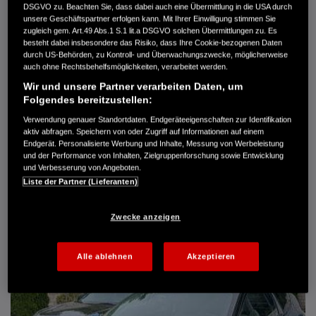
DSGVO zu. Beachten Sie, dass dabei auch eine Übermittlung in die USA durch
Türen
5
unsere Geschäftspartner erfolgen kann. Mit Ihrer Einwilligung stimmen Sie
Leistung
61 kW / 83 PS
zugleich gem. Art.49 Abs.1 S.1 lit.a DSGVO solchen Übermittlungen zu. Es
Hubraum
1.339 cm³
besteht dabei insbesondere das Risiko, dass Ihre Cookie-bezogenen Daten
Erstzulassung
10.2007
durch US-Behörden, zu Kontroll- und Überwachungszwecke, möglicherweise
Bauart
Limousine
auch ohne Rechtsbehelfsmöglichkeiten, verarbeitet werden.
Wir und unsere Partner verarbeiten Daten, um
AUTO HARKE GMBH
Folgendes bereitzustellen:
Randersweide 59-63
21035 Hamburg
Verwendung genauer Standortdaten. Endgeräteeigenschaften zur Identifikation
aktiv abfragen. Speichern von oder Zugriff auf Informationen auf einem
+49 40 735 935 0
Endgerät. Personalisierte Werbung und Inhalte, Messung von Werbeleistung
und der Performance von Inhalten, Zielgruppenforschung sowie Entwicklung
und Verbesserung von Angeboten.
DETAILS
Liste der Partner (Lieferanten)
FAVORITEN
Zwecke anzeigen
Alle ablehnen
Akzeptieren