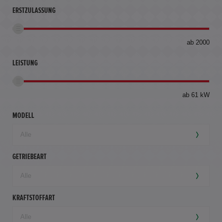
ERSTZULASSUNG
bis
ab 2000
360
km
LEISTUNG
ab 61 kW
MODELL
GETRIEBEART
KRAFTSTOFFART