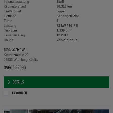
Innenausstattung
Stoff
Kilometerstand
90.316 km
Kraftstoffart
Super
Getriebe
Schaltgetriebe
Türen
5
Leistung
73 kW / 99 PS
Hubraum
1.339 cm³
Erstzulassung
12.2013
Bauart
Van/Kleinbus
AUTO-JÄGER GMBH
Kettnitzmühle 22
92533 Wernberg-Köblitz
09604-92090
DETAILS
FAVORITEN