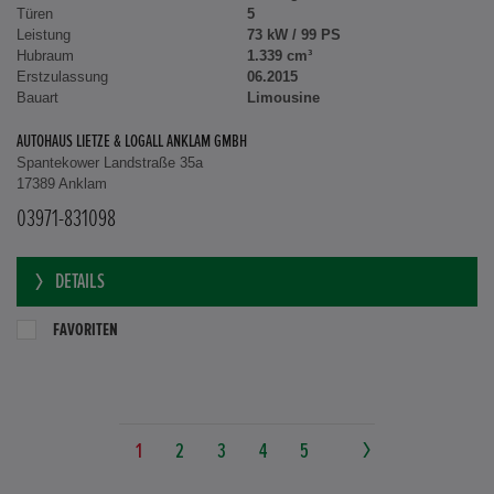
Türen
5
Leistung
73 kW / 99 PS
Hubraum
1.339 cm³
Erstzulassung
06.2015
Bauart
Limousine
AUTOHAUS LIETZE & LOGALL ANKLAM GMBH
Spantekower Landstraße 35a
17389 Anklam
03971-831098
DETAILS
FAVORITEN
1
2
3
4
5