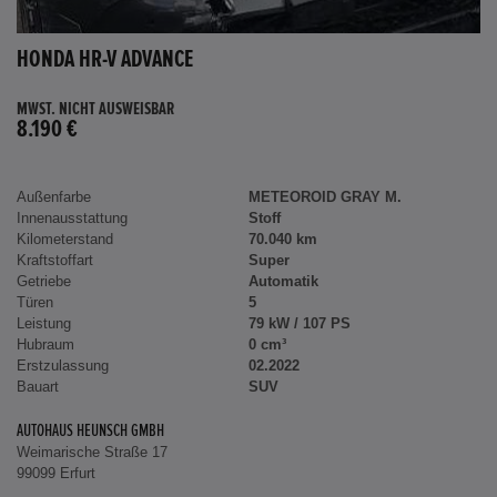
HONDA HR-V ADVANCE
MWST. NICHT AUSWEISBAR
8.190 €
Außenfarbe
METEOROID GRAY M.
Innenausstattung
Stoff
Kilometerstand
70.040 km
Kraftstoffart
Super
Getriebe
Automatik
Türen
5
Leistung
79 kW / 107 PS
Hubraum
0 cm³
Erstzulassung
02.2022
Bauart
SUV
AUTOHAUS HEUNSCH GMBH
Weimarische Straße 17
99099 Erfurt