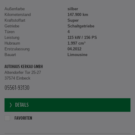
Außenfarbe
silber
Kilometerstand
147.900 km
Kraftstoffart
Super
Getriebe
Schaltgetriebe
Türen
4
Leistung
115 kW / 156 PS
Hubraum
1.997 cm³
Erstzulassung
04.2012
Bauart
Limousine
AUTOHAUS KERKAU GMBH
Altendorfer Tor 25-27
37574 Einbeck
05561-93130
DETAILS
FAVORITEN