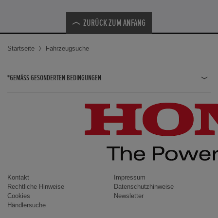
ZURÜCK ZUM ANFANG
Startseite
Fahrzeugsuche
*GEMÄSS GESONDERTEN BEDINGUNGEN
JAZZ HYBRID
JAZZ
CIVIC TYPE R
CIVIC HYBRID
CIVIC TOURER
CIVIC / CIVIC LIMOUSINE
Kontakt
Impressum
Rechtliche Hinweise
Datenschutzhinweise
INSIGHT
Cookies
Newsletter
Händlersuche
ACCORD