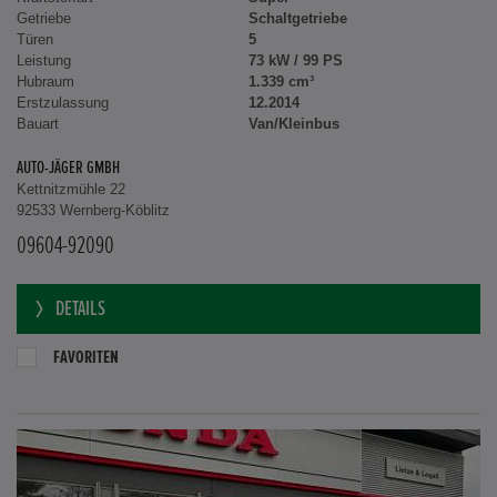
Getriebe
Schaltgetriebe
Türen
5
Leistung
73 kW / 99 PS
Hubraum
1.339 cm³
Erstzulassung
12.2014
Bauart
Van/Kleinbus
AUTO-JÄGER GMBH
Kettnitzmühle 22
92533 Wernberg-Köblitz
09604-92090
DETAILS
FAVORITEN