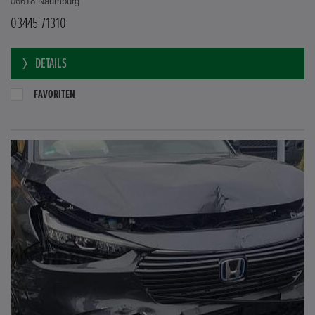
06618 Naumburg
03445 71310
DETAILS
FAVORITEN