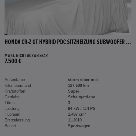
HONDA CR-Z GT HYBRID PDC SITZHEIZUNG SUBWOOFER BLUETOOTH
MWST. NICHT AUSWEISBAR
7.500 €
Außenfarbe
storm siber met
Kilometerstand
127.600 km
Kraftstoffart
Super
Getriebe
Schaltgetriebe
Türen
3
Leistung
84 kW / 114 PS
Hubraum
1.497 cm³
Erstzulassung
11.2010
Bauart
Sportwagen