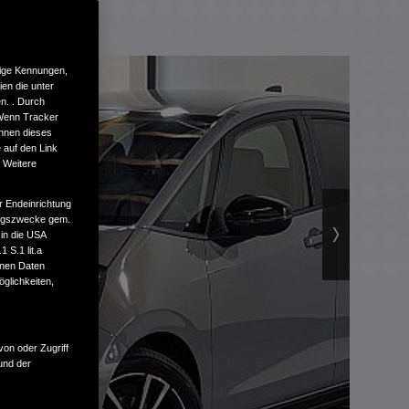
tige Kennungen,
en die unter
n. . Durch
 Wenn Tracker
önnen dieses
 auf den Link
. Weitere
r Endeinrichtung
tungszwecke gem.
 in die USA
 S.1 lit.a
enen Daten
glichkeiten,
von oder Zugriff
und der