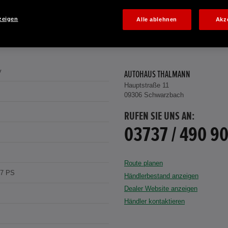
zeigen
Alle ablehnen
Akz
y
AUTOHAUS THALMANN
Hauptstraße 11
09306 Schwarzbach
RUFEN SIE UNS AN:
03737 / 490 9
Route planen
07 PS
Händlerbestand anzeigen
Dealer Website anzeigen
Händler kontaktieren