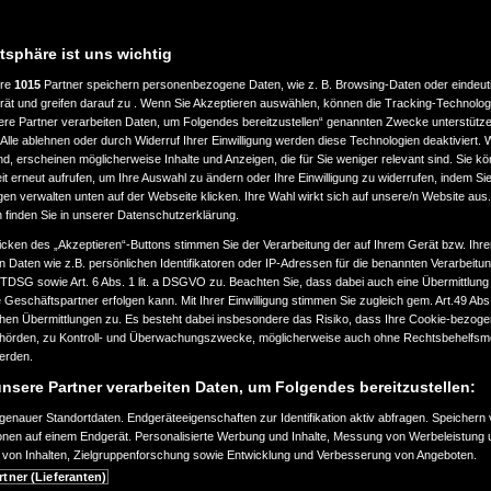
atsphäre ist uns wichtig
ere
1015
Partner speichern personenbezogene Daten, wie z. B. Browsing-Daten oder eindeu
rät und greifen darauf zu . Wenn Sie Akzeptieren auswählen, können die Tracking-Technologi
ere Partner verarbeiten Daten, um Folgendes bereitzustellen“ genannten Zwecke unterstütze
Alle ablehnen oder durch Widerruf Ihrer Einwilligung werden diese Technologien deaktiviert.
ind, erscheinen möglicherweise Inhalte und Anzeigen, die für Sie weniger relevant sind. Sie k
t erneut aufrufen, um Ihre Auswahl zu ändern oder Ihre Einwilligung zu widerrufen, indem Sie
gen verwalten unten auf der Webseite klicken. Ihre Wahl wirkt sich auf unsere/n Website aus
n finden Sie in unserer Datenschutzerklärung.
icken des „Akzeptieren“-Buttons stimmen Sie der Verarbeitung der auf Ihrem Gerät bzw. Ihre
n Daten wie z.B. persönlichen Identifikatoren oder IP-Adressen für die benannten Verarbei
TTDSG sowie Art. 6 Abs. 1 lit. a DSGVO zu. Beachten Sie, dass dabei auch eine Übermittlung
Geschäftspartner erfolgen kann. Mit Ihrer Einwilligung stimmen Sie zugleich gem. Art.49 Abs.1
n Übermittlungen zu. Es besteht dabei insbesondere das Risiko, dass Ihre Cookie-bezog
örden, zu Kontroll- und Überwachungszwecke, möglicherweise auch ohne Rechtsbehelfsmö
werden.
nsere Partner verarbeiten Daten, um Folgendes bereitzustellen:
enauer Standortdaten. Endgeräteeigenschaften zur Identifikation aktiv abfragen. Speichern 
ionen auf einem Endgerät. Personalisierte Werbung und Inhalte, Messung von Werbeleistung 
von Inhalten, Zielgruppenforschung sowie Entwicklung und Verbesserung von Angeboten.
rtner (Lieferanten)