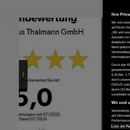
Ihre Priv
Wir und uns
auf Ihrem Ge
„Wir und uns
Auswahl von 
deaktiviert s
Menü jederzei
Voreinstellun
Informatione
Durch das Kl
gespeicherte
§ 25 Abs. 1 
durch unsere 
DSGVO solche
durch US-Beh
verarbeitet 
Wir und u
Verwendung g
auf Informat
Performance 
Liste der Pa