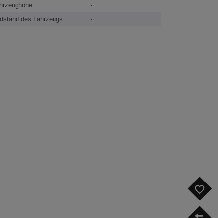
hrzeughöhe
-
dstand des Fahrzeugs
-
F
V