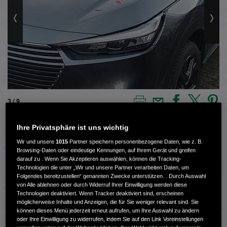
3 / 9
Ihre Privatsphäre ist uns wichtig
Außenfarbe
meteoroid grey
Wir und unsere
1015
Partner speichern personenbezogene Daten, wie z. B.
Browsing-Daten oder eindeutige Kennungen, auf Ihrem Gerät und greifen
Innenausstattung
Stoff
darauf zu . Wenn Sie Akzeptieren auswählen, können die Tracking-
Technologien die unter „Wir und unsere Partner verarbeiten Daten, um
Folgendes bereitzustellen“ genannten Zwecke unterstützen. . Durch Auswahl
Kilometerstand
81.981 km
von Alle ablehnen oder durch Widerruf Ihrer Einwilligung werden diese
Technologien deaktiviert. Wenn Tracker deaktiviert sind, erscheinen
Kraftstoffart
Super
möglicherweise Inhalte und Anzeigen, die für Sie weniger relevant sind. Sie
können dieses Menü jederzeit erneut aufrufen, um Ihre Auswahl zu ändern
Getriebe
Automatik
oder Ihre Einwilligung zu widerrufen, indem Sie auf den Link Voreinstellungen