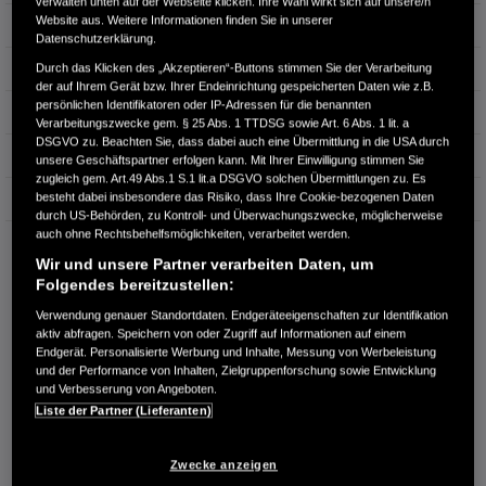
verwalten unten auf der Webseite klicken. Ihre Wahl wirkt sich auf unsere/n
Website aus. Weitere Informationen finden Sie in unserer
Türen
5
Datenschutzerklärung.
Leistung
79 kW / 107 PS
Durch das Klicken des „Akzeptieren“-Buttons stimmen Sie der Verarbeitung
der auf Ihrem Gerät bzw. Ihrer Endeinrichtung gespeicherten Daten wie z.B.
persönlichen Identifikatoren oder IP-Adressen für die benannten
Hubraum
1.498 cm³
Verarbeitungszwecke gem. § 25 Abs. 1 TTDSG sowie Art. 6 Abs. 1 lit. a
DSGVO zu. Beachten Sie, dass dabei auch eine Übermittlung in die USA durch
Erstzulassung
03.2022
unsere Geschäftspartner erfolgen kann. Mit Ihrer Einwilligung stimmen Sie
zugleich gem. Art.49 Abs.1 S.1 lit.a DSGVO solchen Übermittlungen zu. Es
besteht dabei insbesondere das Risiko, dass Ihre Cookie-bezogenen Daten
Bauart
SUV
durch US-Behörden, zu Kontroll- und Überwachungszwecke, möglicherweise
auch ohne Rechtsbehelfsmöglichkeiten, verarbeitet werden.
AUTOHAUS HEUNSCH GMBH
Wir und unsere Partner verarbeiten Daten, um
Weimarische Straße 17
Folgendes bereitzustellen:
99099 Erfurt
Verwendung genauer Standortdaten. Endgeräteeigenschaften zur Identifikation
RUFEN SIE UNS AN:
aktiv abfragen. Speichern von oder Zugriff auf Informationen auf einem
Endgerät. Personalisierte Werbung und Inhalte, Messung von Werbeleistung
0361-4210958
und der Performance von Inhalten, Zielgruppenforschung sowie Entwicklung
und Verbesserung von Angeboten.
Liste der Partner (Lieferanten)
Route planen
Händlerbestand anzeigen
Zwecke anzeigen
Dealer Website anzeigen