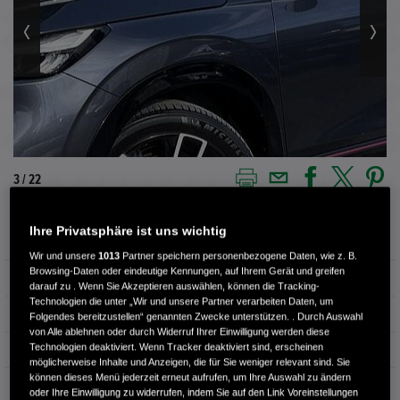
3 / 22
Ihre Privatsphäre ist uns wichtig
Außenfarbe
METEOROID GRAY
Wir und unsere
1013
Partner speichern personenbezogene Daten, wie z. B.
Browsing-Daten oder eindeutige Kennungen, auf Ihrem Gerät und greifen
Innenausstattung
Teilleder
darauf zu . Wenn Sie Akzeptieren auswählen, können die Tracking-
Technologien die unter „Wir und unsere Partner verarbeiten Daten, um
Kilometerstand
43.400 km
Folgendes bereitzustellen“ genannten Zwecke unterstützen. . Durch Auswahl
von Alle ablehnen oder durch Widerruf Ihrer Einwilligung werden diese
Technologien deaktiviert. Wenn Tracker deaktiviert sind, erscheinen
Kraftstoffart
Benzin
möglicherweise Inhalte und Anzeigen, die für Sie weniger relevant sind. Sie
können dieses Menü jederzeit erneut aufrufen, um Ihre Auswahl zu ändern
Getriebe
Automatik
oder Ihre Einwilligung zu widerrufen, indem Sie auf den Link Voreinstellungen