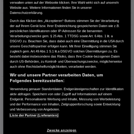
verwalten unten auf der Webseite klicken. Ihre Wahl wirkt sich auf unsere/n
Türen
5
Website aus. Weitere Informationen finden Sie in unserer
Datenschutzerklärung.
Leistung
79 kW / 107 PS
Durch das Klicken des „Akzeptieren“-Buttons stimmen Sie der Verarbeitung
der auf Ihrem Gerät bzw. Ihrer Endeinrichtung gespeicherten Daten wie z.B.
Hubraum
1.498 cm³
persönlichen Identifikatoren oder IP-Adressen für die benannten
Verarbeitungszwecke gem. § 25 Abs. 1 TTDSG sowie Art. 6 Abs. 1 lit. a
DSGVO zu. Beachten Sie, dass dabei auch eine Übermittlung in die USA durch
Erstzulassung
06.2022
unsere Geschäftspartner erfolgen kann. Mit Ihrer Einwilligung stimmen Sie
zugleich gem. Art.49 Abs.1 S.1 lit.a DSGVO solchen Übermittlungen zu. Es
Bauart
SUV
besteht dabei insbesondere das Risiko, dass Ihre Cookie-bezogenen Daten
durch US-Behörden, zu Kontroll- und Überwachungszwecke, möglicherweise
Garantie
auch ohne Rechtsbehelfsmöglichkeiten, verarbeitet werden.
Wir und unsere Partner verarbeiten Daten, um
Folgendes bereitzustellen:
AUTOHAUS GREUNER, INH. ROBERT GREUNER
Verwendung genauer Standortdaten. Endgeräteeigenschaften zur Identifikation
Raiffeisenstr. 60
aktiv abfragen. Speichern von oder Zugriff auf Informationen auf einem
78166 Donaueschingen
Endgerät. Personalisierte Werbung und Inhalte, Messung von Werbeleistung
und der Performance von Inhalten, Zielgruppenforschung sowie Entwicklung
RUFEN SIE UNS AN:
und Verbesserung von Angeboten.
0771 4730
Liste der Partner (Lieferanten)
Route planen
Zwecke anzeigen