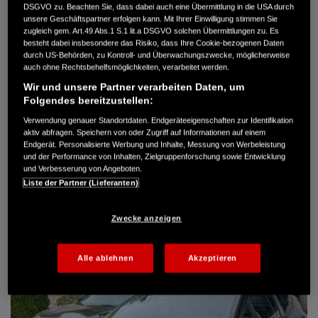
DSGVO zu. Beachten Sie, dass dabei auch eine Übermittlung in die USA durch
Türen
5
unsere Geschäftspartner erfolgen kann. Mit Ihrer Einwilligung stimmen Sie
Leistung
61 kW / 83 PS
zugleich gem. Art.49 Abs.1 S.1 lit.a DSGVO solchen Übermittlungen zu. Es
Hubraum
1.339 cm³
besteht dabei insbesondere das Risiko, dass Ihre Cookie-bezogenen Daten
Erstzulassung
10.2007
durch US-Behörden, zu Kontroll- und Überwachungszwecke, möglicherweise
Bauart
Limousine
auch ohne Rechtsbehelfsmöglichkeiten, verarbeitet werden.
Wir und unsere Partner verarbeiten Daten, um
AUTO HARKE GMBH
Folgendes bereitzustellen:
Randersweide 59-63
21035 Hamburg
Verwendung genauer Standortdaten. Endgeräteeigenschaften zur Identifikation
aktiv abfragen. Speichern von oder Zugriff auf Informationen auf einem
+49 40 735 935 0
Endgerät. Personalisierte Werbung und Inhalte, Messung von Werbeleistung
und der Performance von Inhalten, Zielgruppenforschung sowie Entwicklung
und Verbesserung von Angeboten.
DETAILS
Liste der Partner (Lieferanten)
FAVORITEN
Zwecke anzeigen
Alle ablehnen
Akzeptieren