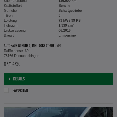
Kilometerstand
136.000 km
Kraftstoffart
Benzin
Getriebe
Schaltgetriebe
Türen
5
Leistung
73 kW / 99 PS
Hubraum
1.339 cm³
Erstzulassung
06.2016
Bauart
Limousine
AUTOHAUS GREUNER, INH. ROBERT GREUNER
Raiffeisenstr. 60
78166 Donaueschingen
0771 4730
DETAILS
FAVORITEN