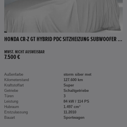
HONDA CR-Z GT HYBRID PDC SITZHEIZUNG SUBWOOFER BLUETOOTH
MWST. NICHT AUSWEISBAR
7.500 €
Außenfarbe
storm siber met
Kilometerstand
127.600 km
Kraftstoffart
Super
Getriebe
Schaltgetriebe
Türen
3
Leistung
84 kW / 114 PS
Hubraum
1.497 cm³
Erstzulassung
11.2010
Bauart
Sportwagen