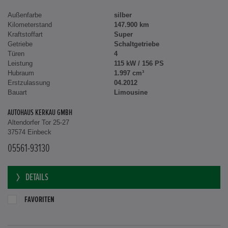
Außenfarbe
silber
Kilometerstand
147.900 km
Kraftstoffart
Super
Getriebe
Schaltgetriebe
Türen
4
Leistung
115 kW / 156 PS
Hubraum
1.997 cm³
Erstzulassung
04.2012
Bauart
Limousine
AUTOHAUS KERKAU GMBH
Altendorfer Tor 25-27
37574 Einbeck
05561-93130
DETAILS
FAVORITEN