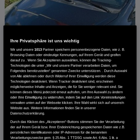
Ihre Privatsphäre ist uns wichtig
Wir und unsere
1013
Partner speichern personenbezogene Daten, wie z. B.
Browsing-Daten oder eindeutige Kennungen, auf Ihrem Gerät und greifen
darauf zu . Wenn Sie Akzeptieren auswählen, können die Tracking-
Technologien die unter „Wir und unsere Partner verarbeiten Daten, um
Folgendes bereitzustellen“ genannten Zwecke unterstützen. . Durch Auswahl
von Alle ablehnen oder durch Widerruf Ihrer Einwilligung werden diese
HONDA JAZZ 1.4 ES SPORT KLIMA, RADIOCD, LM-ALLWETTERRÄDER, PRIVACY
Technologien deaktiviert. Wenn Tracker deaktiviert sind, erscheinen
möglicherweise Inhalte und Anzeigen, die für Sie weniger relevant sind. Sie
können dieses Menü jederzeit erneut aufrufen, um Ihre Auswahl zu ändern
MWST. NICHT AUSWEISBAR
oder Ihre Einwilligung zu widerrufen, indem Sie auf den Link Voreinstellungen
3.900 €
verwalten unten auf der Webseite klicken. Ihre Wahl wirkt sich auf unsere/n
Website aus. Weitere Informationen finden Sie in unserer
Datenschutzerklärung.
Außenfarbe
crystal black pearl
Durch das Klicken des „Akzeptieren“-Buttons stimmen Sie der Verarbeitung
Kilometerstand
166.000 km
der auf Ihrem Gerät bzw. Ihrer Endeinrichtung gespeicherten Daten wie z.B.
persönlichen Identifikatoren oder IP-Adressen für die benannten
Kraftstoffart
Super
Verarbeitungszwecke gem. § 25 Abs. 1 TTDSG sowie Art. 6 Abs. 1 lit. a
Getriebe
Automatik