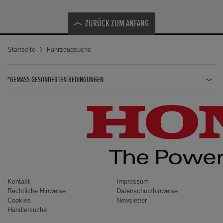
ZURÜCK ZUM ANFANG
Startseite
Fahrzeugsuche
*GEMÄSS GESONDERTEN BEDINGUNGEN
JAZZ HYBRID
JAZZ
CIVIC TYPE R
CIVIC HYBRID
CIVIC TOURER
CIVIC / CIVIC LIMOUSINE
Kontakt
Impressum
Rechtliche Hinweise
Datenschutzhinweise
INSIGHT
Cookies
Newsletter
Händlersuche
ACCORD