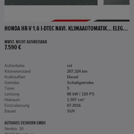
HONDA HR-V 1.6 I-DTEC NAVI. KLIMAAUTOMATIK... ELEGANCE
MWST. NICHT AUSWEISBAR
7.590 €
Außenfarbe
rot
Kilometerstand
207.324 km
Kraftstoffart
Diesel
Getriebe
Schaltgetriebe
Türen
5
Leistung
88 kW / 120 PS
Hubraum
1.597 cm³
Erstzulassung
07.2016
Bauart
SUV
AUTOHAUS EICHHORN GMBH
Nordstr. 18