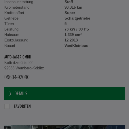
Innenausstattung
Stoff
Kilometerstand
90.316 km
Kraftstoffart
Super
Getriebe
Schaltgetriebe
Türen
5
Leistung
73 kW / 99 PS
Hubraum
1.339 cm³
Erstzulassung
12.2013
Bauart
Van/Kleinbus
AUTO-JÄGER GMBH
Kettnitzmühle 22
92533 Wernberg-Köblitz
09604-92090
DETAILS
FAVORITEN