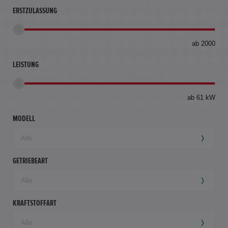
ERSTZULASSUNG
bis
ab 2000
360
km
LEISTUNG
ab 61 kW
MODELL
GETRIEBEART
KRAFTSTOFFART