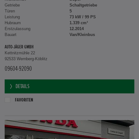
Getriebe
Schaltgetriebe
Türen
5
Leistung
73 kW / 99 PS
Hubraum
1.339 cm³
Erstzulassung
12.2014
Bauart
Van/Kleinbus
AUTO-JÄGER GMBH
Kettnitzmühle 22
92533 Wernberg-Köblitz
09604-92090
DETAILS
FAVORITEN