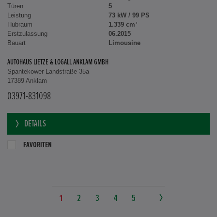
Türen
5
Leistung
73 kW / 99 PS
Hubraum
1.339 cm³
Erstzulassung
06.2015
Bauart
Limousine
AUTOHAUS LIETZE & LOGALL ANKLAM GMBH
Spantekower Landstraße 35a
17389 Anklam
03971-831098
DETAILS
FAVORITEN
1
2
3
4
5