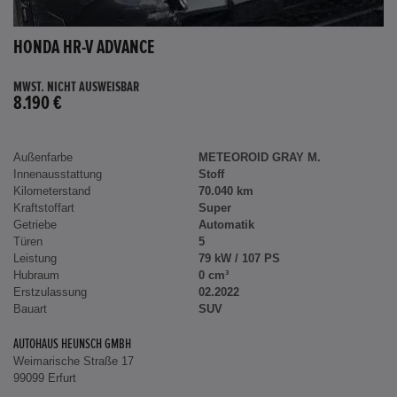
HONDA HR-V ADVANCE
MWST. NICHT AUSWEISBAR
8.190 €
Außenfarbe
METEOROID GRAY M.
Innenausstattung
Stoff
Kilometerstand
70.040 km
Kraftstoffart
Super
Getriebe
Automatik
Türen
5
Leistung
79 kW / 107 PS
Hubraum
0 cm³
Erstzulassung
02.2022
Bauart
SUV
AUTOHAUS HEUNSCH GMBH
Weimarische Straße 17
99099 Erfurt