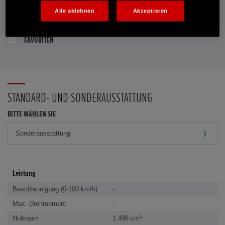
Alle ablehnen
Akzeptieren
PROBEFAHRT VEREINBAREN
FAVORITEN
STANDARD- UND SONDERAUSSTATTUNG
BITTE WÄHLEN SIE
Leistung
Beschleunigung (0-100 km/h)
-
Max. Drehmoment
-
Hubraum
1.498 cm³