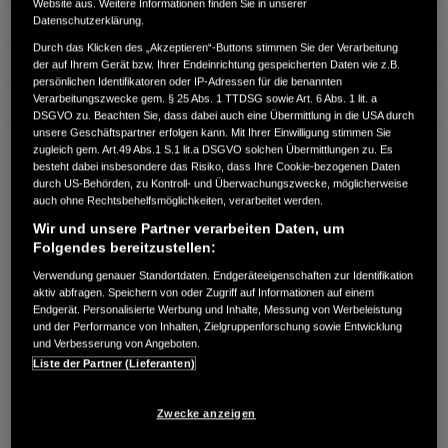
Website aus. Weitere Informationen finden Sie in unserer
Datenschutzerklärung.
Hubraum
1.498 cm³
Durch das Klicken des „Akzeptieren“-Buttons stimmen Sie der Verarbeitung
Erstzulassung
05.2019
der auf Ihrem Gerät bzw. Ihrer Endeinrichtung gespeicherten Daten wie z.B.
persönlichen Identifikatoren oder IP-Adressen für die benannten
Verarbeitungszwecke gem. § 25 Abs. 1 TTDSG sowie Art. 6 Abs. 1 lit. a
Bauart
SUV
DSGVO zu. Beachten Sie, dass dabei auch eine Übermittlung in die USA durch
unsere Geschäftspartner erfolgen kann. Mit Ihrer Einwilligung stimmen Sie
HUGO SCHNEIDER GMBH - HONDA VERTRAGSHÄNDLER
zugleich gem. Art.49 Abs.1 S.1 lit.a DSGVO solchen Übermittlungen zu. Es
besteht dabei insbesondere das Risiko, dass Ihre Cookie-bezogenen Daten
Franz-Haniel-Str. 3
durch US-Behörden, zu Kontroll- und Überwachungszwecke, möglicherweise
47443 Moers
auch ohne Rechtsbehelfsmöglichkeiten, verarbeitet werden.
RUFEN SIE UNS AN:
Wir und unsere Partner verarbeiten Daten, um
Folgendes bereitzustellen:
02841-90920
Verwendung genauer Standortdaten. Endgeräteeigenschaften zur Identifikation
aktiv abfragen. Speichern von oder Zugriff auf Informationen auf einem
Route planen
Endgerät. Personalisierte Werbung und Inhalte, Messung von Werbeleistung
Händlerbestand anzeigen
und der Performance von Inhalten, Zielgruppenforschung sowie Entwicklung
und Verbesserung von Angeboten.
Dealer Website anzeigen
Liste der Partner (Lieferanten)
Händler kontaktieren
Zwecke anzeigen
E-MAIL-ANFRAGE