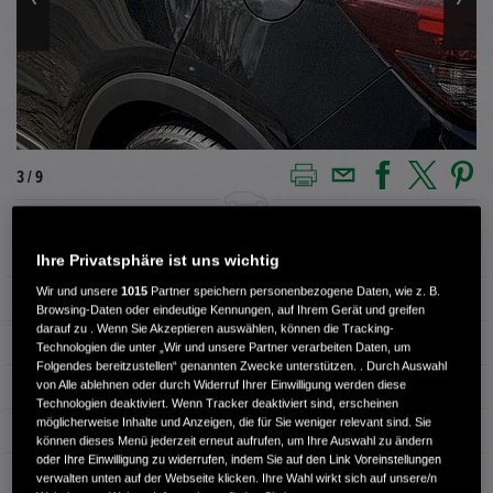
3 / 9
Außenfarbe
Schwarz
Ihre Privatsphäre ist uns wichtig
Wir und unsere
1015
Partner speichern personenbezogene Daten, wie z. B.
Kilometerstand
52.796 km
Browsing-Daten oder eindeutige Kennungen, auf Ihrem Gerät und greifen
darauf zu . Wenn Sie Akzeptieren auswählen, können die Tracking-
Kraftstoffart
Benzin
Technologien die unter „Wir und unsere Partner verarbeiten Daten, um
Folgendes bereitzustellen“ genannten Zwecke unterstützen. . Durch Auswahl
von Alle ablehnen oder durch Widerruf Ihrer Einwilligung werden diese
Getriebe
Schaltgetriebe
Technologien deaktiviert. Wenn Tracker deaktiviert sind, erscheinen
möglicherweise Inhalte und Anzeigen, die für Sie weniger relevant sind. Sie
Türen
5
können dieses Menü jederzeit erneut aufrufen, um Ihre Auswahl zu ändern
oder Ihre Einwilligung zu widerrufen, indem Sie auf den Link Voreinstellungen
Leistung
96 kW / 131 PS
verwalten unten auf der Webseite klicken. Ihre Wahl wirkt sich auf unsere/n