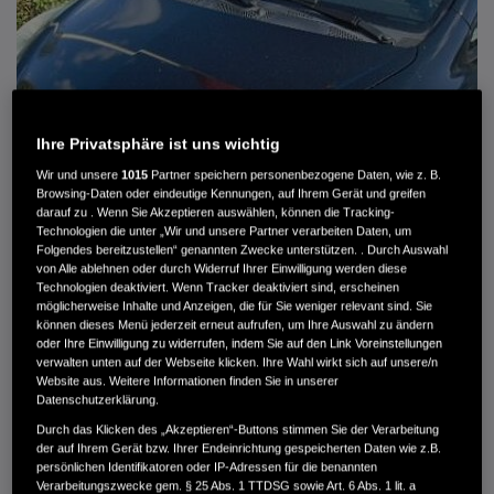
Ihre Privatsphäre ist uns wichtig
Wir und unsere
1015
Partner speichern personenbezogene Daten, wie z. B.
Browsing-Daten oder eindeutige Kennungen, auf Ihrem Gerät und greifen
darauf zu . Wenn Sie Akzeptieren auswählen, können die Tracking-
Technologien die unter „Wir und unsere Partner verarbeiten Daten, um
Folgendes bereitzustellen“ genannten Zwecke unterstützen. . Durch Auswahl
von Alle ablehnen oder durch Widerruf Ihrer Einwilligung werden diese
HONDA JAZZ 1.4 ES SPORT KLIMA, RADIOCD, LM-ALLWETTERRÄDER, PRIVACY
Technologien deaktiviert. Wenn Tracker deaktiviert sind, erscheinen
möglicherweise Inhalte und Anzeigen, die für Sie weniger relevant sind. Sie
können dieses Menü jederzeit erneut aufrufen, um Ihre Auswahl zu ändern
MWST. NICHT AUSWEISBAR
oder Ihre Einwilligung zu widerrufen, indem Sie auf den Link Voreinstellungen
3.900 €
verwalten unten auf der Webseite klicken. Ihre Wahl wirkt sich auf unsere/n
Website aus. Weitere Informationen finden Sie in unserer
Datenschutzerklärung.
Außenfarbe
crystal black pearl
Durch das Klicken des „Akzeptieren“-Buttons stimmen Sie der Verarbeitung
Kilometerstand
166.000 km
der auf Ihrem Gerät bzw. Ihrer Endeinrichtung gespeicherten Daten wie z.B.
persönlichen Identifikatoren oder IP-Adressen für die benannten
Kraftstoffart
Super
Verarbeitungszwecke gem. § 25 Abs. 1 TTDSG sowie Art. 6 Abs. 1 lit. a
Getriebe
Automatik