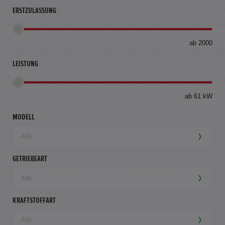
ERSTZULASSUNG
bis
ab 2000
360
km
LEISTUNG
ab 61 kW
MODELL
GETRIEBEART
KRAFTSTOFFART