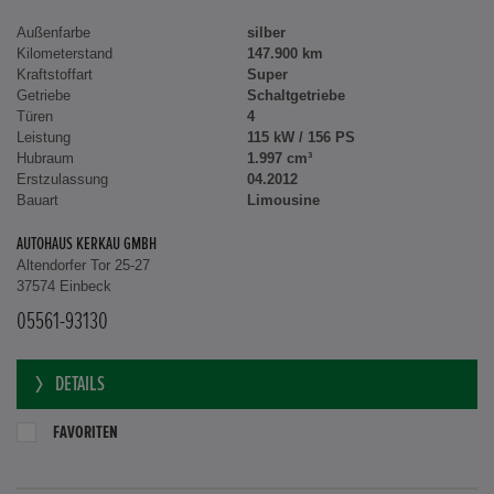
Außenfarbe
silber
Kilometerstand
147.900 km
Kraftstoffart
Super
Getriebe
Schaltgetriebe
Türen
4
Leistung
115 kW / 156 PS
Hubraum
1.997 cm³
Erstzulassung
04.2012
Bauart
Limousine
AUTOHAUS KERKAU GMBH
Altendorfer Tor 25-27
37574 Einbeck
05561-93130
DETAILS
FAVORITEN