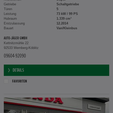
Getriebe
Schaltgetriebe
Türen
5
Leistung
73 kW / 99 PS
Hubraum
1.339 cm³
Erstzulassung
12.2014
Bauart
Van/Kleinbus
AUTO-JÄGER GMBH
Kettnitzmühle 22
92533 Wernberg-Köblitz
09604-92090
DETAILS
FAVORITEN