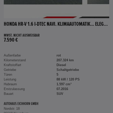
HONDA HR-V 1.6 I-DTEC NAVI. KLIMAAUTOMATIK... ELEGANCE
MWST. NICHT AUSWEISBAR
7.590 €
Außenfarbe
rot
Kilometerstand
207.324 km
Kraftstoffart
Diesel
Getriebe
Schaltgetriebe
Türen
5
Leistung
88 kW / 120 PS
Hubraum
1.597 cm³
Erstzulassung
07.2016
Bauart
SUV
AUTOHAUS EICHHORN GMBH
Nordstr. 18