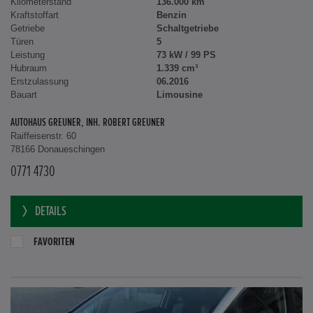
Kilometerstand
136.000 km
Kraftstoffart
Benzin
Getriebe
Schaltgetriebe
Türen
5
Leistung
73 kW / 99 PS
Hubraum
1.339 cm³
Erstzulassung
06.2016
Bauart
Limousine
AUTOHAUS GREUNER, INH. ROBERT GREUNER
Raiffeisenstr. 60
78166 Donaueschingen
0771 4730
DETAILS
FAVORITEN