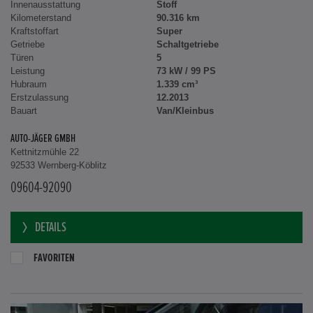
Innenausstattung
Stoff
Kilometerstand
90.316 km
Kraftstoffart
Super
Getriebe
Schaltgetriebe
Türen
5
Leistung
73 kW / 99 PS
Hubraum
1.339 cm³
Erstzulassung
12.2013
Bauart
Van/Kleinbus
AUTO-JÄGER GMBH
Kettnitzmühle 22
92533 Wernberg-Köblitz
09604-92090
DETAILS
FAVORITEN