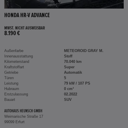
HONDA HR-V ADVANCE
MWST. NICHT AUSWEISBAR
8.190 €
Außenfarbe
METEOROID GRAY M.
Innenausstattung
Stoff
Kilometerstand
70.040 km
Kraftstoffart
Super
Getriebe
Automatik
Türen
5
Leistung
79 kW / 107 PS
Hubraum
0 cm³
Erstzulassung
02.2022
Bauart
SUV
AUTOHAUS HEUNSCH GMBH
Weimarische Straße 17
99099 Erfurt