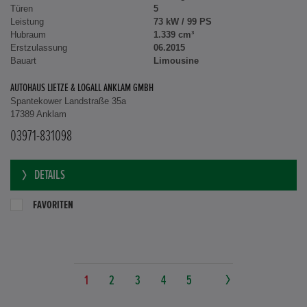
Türen
5
Leistung
73 kW / 99 PS
Hubraum
1.339 cm³
Erstzulassung
06.2015
Bauart
Limousine
AUTOHAUS LIETZE & LOGALL ANKLAM GMBH
Spantekower Landstraße 35a
17389 Anklam
03971-831098
DETAILS
FAVORITEN
1
2
3
4
5