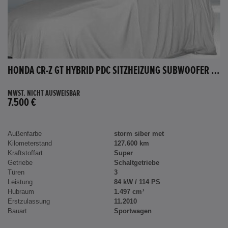
HONDA CR-Z GT HYBRID PDC SITZHEIZUNG SUBWOOFER BLUETOOTH
MWST. NICHT AUSWEISBAR
7.500 €
Außenfarbe
storm siber met
Kilometerstand
127.600 km
Kraftstoffart
Super
Getriebe
Schaltgetriebe
Türen
3
Leistung
84 kW / 114 PS
Hubraum
1.497 cm³
Erstzulassung
11.2010
Bauart
Sportwagen