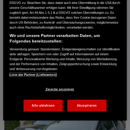
DSGVO zu. Beachten Sie, dass dabei auch eine Übermittlung in die USA durch
Türen
5
unsere Geschäftspartner erfolgen kann. Mit Ihrer Einwilligung stimmen Sie
Leistung
61 kW / 83 PS
zugleich gem. Art.49 Abs.1 S.1 lit.a DSGVO solchen Übermittlungen zu. Es
Hubraum
1.339 cm³
besteht dabei insbesondere das Risiko, dass Ihre Cookie-bezogenen Daten
Erstzulassung
10.2007
durch US-Behörden, zu Kontroll- und Überwachungszwecke, möglicherweise
Bauart
Limousine
auch ohne Rechtsbehelfsmöglichkeiten, verarbeitet werden.
Wir und unsere Partner verarbeiten Daten, um
AUTO HARKE GMBH
Folgendes bereitzustellen:
Randersweide 59-63
21035 Hamburg
Verwendung genauer Standortdaten. Endgeräteeigenschaften zur Identifikation
aktiv abfragen. Speichern von oder Zugriff auf Informationen auf einem
+49 40 735 935 0
Endgerät. Personalisierte Werbung und Inhalte, Messung von Werbeleistung
und der Performance von Inhalten, Zielgruppenforschung sowie Entwicklung
und Verbesserung von Angeboten.
DETAILS
Liste der Partner (Lieferanten)
FAVORITEN
Zwecke anzeigen
Alle ablehnen
Akzeptieren