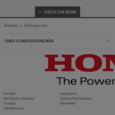
ZURÜCK ZUM ANFANG
Startseite
Fahrzeugsuche
*GEMÄSS GESONDERTEN BEDINGUNGEN
JAZZ HYBRID
JAZZ
CIVIC TYPE R
CIVIC HYBRID
CIVIC TOURER
CIVIC / CIVIC LIMOUSINE
Kontakt
Impressum
Rechtliche Hinweise
Datenschutzhinweise
INSIGHT
Cookies
Newsletter
Händlersuche
ACCORD