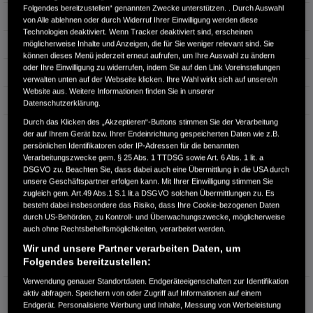
Folgendes bereitzustellen“ genannten Zwecke unterstützen. . Durch Auswahl
Erstzulassung
03.2026
von Alle ablehnen oder durch Widerruf Ihrer Einwilligung werden diese
Technologien deaktiviert. Wenn Tracker deaktiviert sind, erscheinen
Bauart
SUV
möglicherweise Inhalte und Anzeigen, die für Sie weniger relevant sind. Sie
können dieses Menü jederzeit erneut aufrufen, um Ihre Auswahl zu ändern
oder Ihre Einwilligung zu widerrufen, indem Sie auf den Link Voreinstellungen
Energieverbrauch kombiniert:
5,4 l/100km
verwalten unten auf der Webseite klicken. Ihre Wahl wirkt sich auf unsere/n
Website aus. Weitere Informationen finden Sie in unserer
CO₂-Emissionen kombiniert:
122 g/km
Datenschutzerklärung.
Durch das Klicken des „Akzeptieren“-Buttons stimmen Sie der Verarbeitung
CO₂-Klasse:
D
der auf Ihrem Gerät bzw. Ihrer Endeinrichtung gespeicherten Daten wie z.B.
persönlichen Identifikatoren oder IP-Adressen für die benannten
Verarbeitungszwecke gem. § 25 Abs. 1 TTDSG sowie Art. 6 Abs. 1 lit. a
DSGVO zu. Beachten Sie, dass dabei auch eine Übermittlung in die USA durch
unsere Geschäftspartner erfolgen kann. Mit Ihrer Einwilligung stimmen Sie
zugleich gem. Art.49 Abs.1 S.1 lit.a DSGVO solchen Übermittlungen zu. Es
besteht dabei insbesondere das Risiko, dass Ihre Cookie-bezogenen Daten
durch US-Behörden, zu Kontroll- und Überwachungszwecke, möglicherweise
auch ohne Rechtsbehelfsmöglichkeiten, verarbeitet werden.
Information über den
Wir und unsere Partner verarbeiten Daten, um
Energieverbrauch und die CO₂-
Folgendes bereitzustellen:
Emissionen des neuen PKW
Verwendung genauer Standortdaten. Endgeräteeigenschaften zur Identifikation
Kraftstoffverbrauch:
5,4 l/100km (kombiniert)
aktiv abfragen. Speichern von oder Zugriff auf Informationen auf einem
4,6 l/100km (Innenstadt)
Endgerät. Personalisierte Werbung und Inhalte, Messung von Werbeleistung