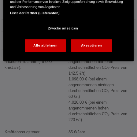
4,1 l/100km (Stadtrand)
und der Performance von Inhalten, Zielgruppenforschung sowie Entwicklung
und Verbesserung von Angeboten.
4,6 l/100km (Landstraße)
7,1 l/100km (Autobahn)
Liste der Partner (Lieferanten)
Kraftstoffpreis:
1,744 €/l (Jahresdurchschnitt 2025)
Zwecke anzeigen
Energiekosten bei 15.000 km
Jahresfahrleistung:
1.454,76 €/Jahr
Alle ablehnen
Akzeptieren
Mögliche CO₂-Kosten über die
2.607,75 € (bei einem
nächsten 10 Jahre (15.000
angenommenen mittleren
km/Jahr):
durchschnittlichen CO₂-Preis von
142.5 €/t)
1.098,00 € (bei einem
angenommenen niedrigen
durchschnittlichen CO₂-Preis von
60 €/t)
4.026,00 € (bei einem
angenommenen hohen
durchschnittlichen CO₂-Preis von
220 €/t)
Kraftfahrzeugsteuer:
85 €/Jahr