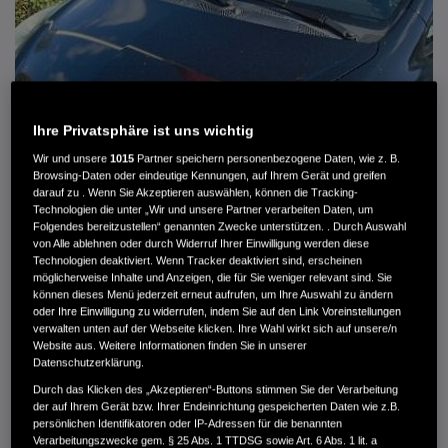
Ihre Privatsphäre ist uns wichtig
Wir und unsere
1015
Partner speichern personenbezogene Daten, wie z. B.
Browsing-Daten oder eindeutige Kennungen, auf Ihrem Gerät und greifen
darauf zu . Wenn Sie Akzeptieren auswählen, können die Tracking-
Technologien die unter „Wir und unsere Partner verarbeiten Daten, um
Folgendes bereitzustellen“ genannten Zwecke unterstützen. . Durch Auswahl
von Alle ablehnen oder durch Widerruf Ihrer Einwilligung werden diese
HONDA JAZZ 1.4 ES SPORT KLIMA, RADIOCD, LM-ALLWETTERRÄDER, PRIVACY
Technologien deaktiviert. Wenn Tracker deaktiviert sind, erscheinen
möglicherweise Inhalte und Anzeigen, die für Sie weniger relevant sind. Sie
können dieses Menü jederzeit erneut aufrufen, um Ihre Auswahl zu ändern
MWST. NICHT AUSWEISBAR
oder Ihre Einwilligung zu widerrufen, indem Sie auf den Link Voreinstellungen
3.900 €
verwalten unten auf der Webseite klicken. Ihre Wahl wirkt sich auf unsere/n
Website aus. Weitere Informationen finden Sie in unserer
Datenschutzerklärung.
Außenfarbe
crystal black pearl
Durch das Klicken des „Akzeptieren“-Buttons stimmen Sie der Verarbeitung
Kilometerstand
166.000 km
der auf Ihrem Gerät bzw. Ihrer Endeinrichtung gespeicherten Daten wie z.B.
persönlichen Identifikatoren oder IP-Adressen für die benannten
Kraftstoffart
Super
Verarbeitungszwecke gem. § 25 Abs. 1 TTDSG sowie Art. 6 Abs. 1 lit. a
Getriebe
Automatik