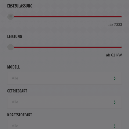
ERSTZULASSUNG
bis
ab 2000
360
km
LEISTUNG
ab 61 kW
MODELL
GETRIEBEART
KRAFTSTOFFART