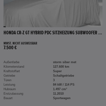
HONDA CR-Z GT HYBRID PDC SITZHEIZUNG SUBWOOFER BLUETOOTH
MWST. NICHT AUSWEISBAR
7.500 €
Außenfarbe
storm siber met
Kilometerstand
127.600 km
Kraftstoffart
Super
Getriebe
Schaltgetriebe
Türen
3
Leistung
84 kW / 114 PS
Hubraum
1.497 cm³
Erstzulassung
11.2010
Bauart
Sportwagen