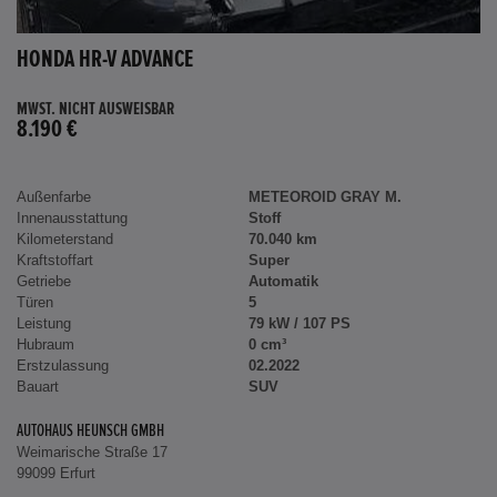
HONDA HR-V ADVANCE
MWST. NICHT AUSWEISBAR
8.190 €
Außenfarbe
METEOROID GRAY M.
Innenausstattung
Stoff
Kilometerstand
70.040 km
Kraftstoffart
Super
Getriebe
Automatik
Türen
5
Leistung
79 kW / 107 PS
Hubraum
0 cm³
Erstzulassung
02.2022
Bauart
SUV
AUTOHAUS HEUNSCH GMBH
Weimarische Straße 17
99099 Erfurt