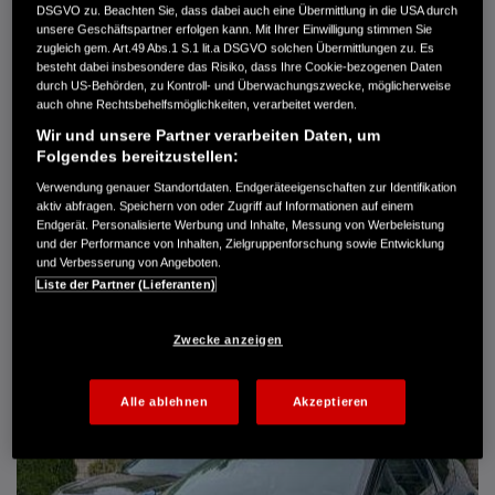
DSGVO zu. Beachten Sie, dass dabei auch eine Übermittlung in die USA durch
Türen
5
unsere Geschäftspartner erfolgen kann. Mit Ihrer Einwilligung stimmen Sie
Leistung
61 kW / 83 PS
zugleich gem. Art.49 Abs.1 S.1 lit.a DSGVO solchen Übermittlungen zu. Es
Hubraum
1.339 cm³
besteht dabei insbesondere das Risiko, dass Ihre Cookie-bezogenen Daten
Erstzulassung
10.2007
durch US-Behörden, zu Kontroll- und Überwachungszwecke, möglicherweise
Bauart
Limousine
auch ohne Rechtsbehelfsmöglichkeiten, verarbeitet werden.
Wir und unsere Partner verarbeiten Daten, um
AUTO HARKE GMBH
Folgendes bereitzustellen:
Randersweide 59-63
21035 Hamburg
Verwendung genauer Standortdaten. Endgeräteeigenschaften zur Identifikation
aktiv abfragen. Speichern von oder Zugriff auf Informationen auf einem
+49 40 735 935 0
Endgerät. Personalisierte Werbung und Inhalte, Messung von Werbeleistung
und der Performance von Inhalten, Zielgruppenforschung sowie Entwicklung
und Verbesserung von Angeboten.
DETAILS
Liste der Partner (Lieferanten)
FAVORITEN
Zwecke anzeigen
Alle ablehnen
Akzeptieren