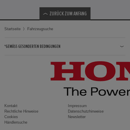
ZURÜCK ZUM ANFANG
Startseite
Fahrzeugsuche
*GEMÄSS GESONDERTEN BEDINGUNGEN
JAZZ HYBRID
JAZZ
CIVIC TYPE R
CIVIC HYBRID
CIVIC TOURER
CIVIC / CIVIC LIMOUSINE
Kontakt
Impressum
Rechtliche Hinweise
Datenschutzhinweise
INSIGHT
Cookies
Newsletter
Händlersuche
ACCORD