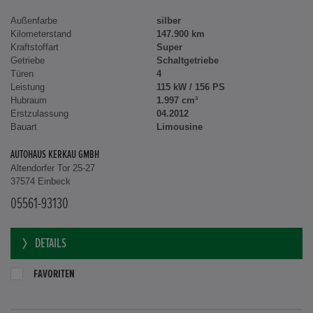
Außenfarbe
silber
Kilometerstand
147.900 km
Kraftstoffart
Super
Getriebe
Schaltgetriebe
Türen
4
Leistung
115 kW / 156 PS
Hubraum
1.997 cm³
Erstzulassung
04.2012
Bauart
Limousine
AUTOHAUS KERKAU GMBH
Altendorfer Tor 25-27
37574 Einbeck
05561-93130
DETAILS
FAVORITEN