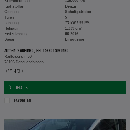
Kilometerstand
136.000 km
Kraftstoffart
Benzin
Getriebe
Schaltgetriebe
Türen
5
Leistung
73 kW / 99 PS
Hubraum
1.339 cm³
Erstzulassung
06.2016
Bauart
Limousine
AUTOHAUS GREUNER, INH. ROBERT GREUNER
Raiffeisenstr. 60
78166 Donaueschingen
0771 4730
DETAILS
FAVORITEN