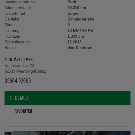
Innenausstattung
Stoff
Kilometerstand
90.316 km
Kraftstoffart
Super
Getriebe
Schaltgetriebe
Türen
5
Leistung
73 kW / 99 PS
Hubraum
1.339 cm³
Erstzulassung
12.2013
Bauart
Van/Kleinbus
AUTO-JÄGER GMBH
Kettnitzmühle 22
92533 Wernberg-Köblitz
09604-92090
DETAILS
FAVORITEN