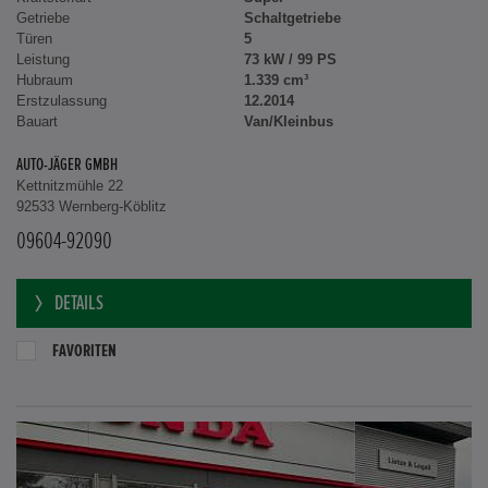
Getriebe
Schaltgetriebe
Türen
5
Leistung
73 kW / 99 PS
Hubraum
1.339 cm³
Erstzulassung
12.2014
Bauart
Van/Kleinbus
AUTO-JÄGER GMBH
Kettnitzmühle 22
92533 Wernberg-Köblitz
09604-92090
DETAILS
FAVORITEN