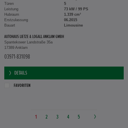
Türen
5
Leistung
73 kW / 99 PS
Hubraum
1.339 cm³
Erstzulassung
06.2015
Bauart
Limousine
AUTOHAUS LIETZE & LOGALL ANKLAM GMBH
Spantekower Landstraße 35a
17389 Anklam
03971-831098
DETAILS
FAVORITEN
1
2
3
4
5