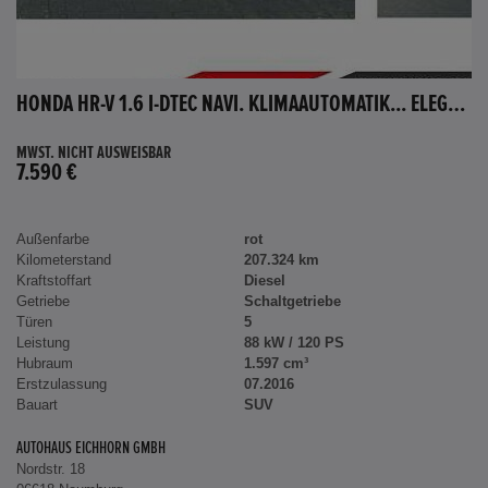
HONDA HR-V 1.6 I-DTEC NAVI. KLIMAAUTOMATIK... ELEGANCE
MWST. NICHT AUSWEISBAR
7.590 €
Außenfarbe
rot
Kilometerstand
207.324 km
Kraftstoffart
Diesel
Getriebe
Schaltgetriebe
Türen
5
Leistung
88 kW / 120 PS
Hubraum
1.597 cm³
Erstzulassung
07.2016
Bauart
SUV
AUTOHAUS EICHHORN GMBH
Nordstr. 18