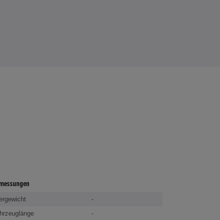
messungen
ergewicht
-
hrzeuglänge
-