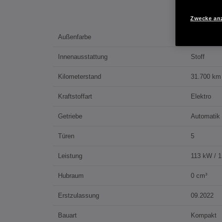
Zwecke an
Außenfarbe
Platinum W
Innenausstattung
Stoff
Kilometerstand
31.700 km
Kraftstoffart
Elektro
Getriebe
Automatik
Türen
5
Leistung
113 kW / 
Hubraum
0 cm³
Erstzulassung
09.2022
Bauart
Kompakt