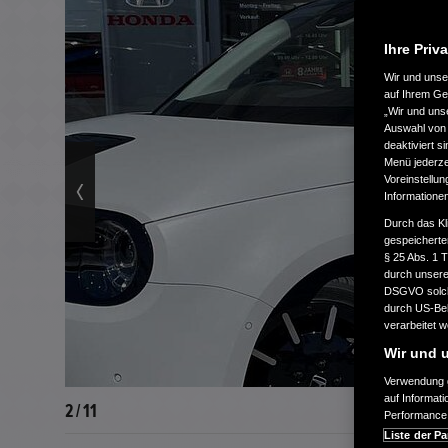
Ihre Priv
Wir und uns
auf Ihrem Ge
„Wir und uns
Auswahl von 
deaktiviert s
Menü jederzei
Voreinstellun
Informatione
Durch das Kl
gespeicherte
§ 25 Abs. 1 
durch unsere 
DSGVO solche
durch US-Beh
verarbeitet 
Wir und u
Verwendung g
auf Informat
2 / 11
Performance 
Liste der Pa