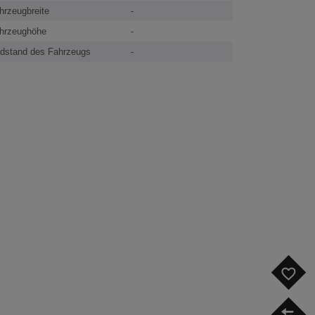
hrzeugbreite
-
hrzeughöhe
-
dstand des Fahrzeugs
-
F
V