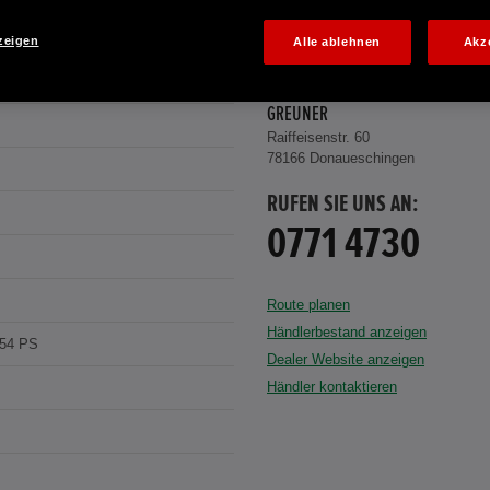
zeigen
Alle ablehnen
Akz
hite Pearl
AUTOHAUS GREUNER, INH. ROBERT
GREUNER
Raiffeisenstr. 60
78166 Donaueschingen
RUFEN SIE UNS AN:
0771 4730
Route planen
Händlerbestand anzeigen
154 PS
Dealer Website anzeigen
Händler kontaktieren