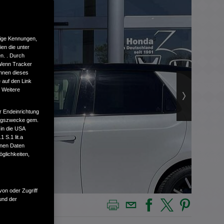
tige Kennungen,
en die unter
n. . Durch
 Wenn Tracker
önnen dieses
 auf den Link
. Weitere
r Endeinrichtung
tungszwecke gem.
 in die USA
 S.1 lit.a
enen Daten
glichkeiten,
von oder Zugriff
und der