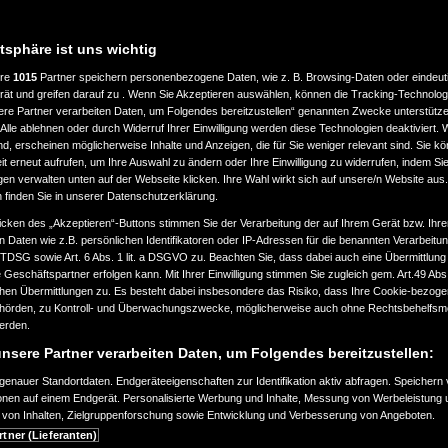
atsphäre ist uns wichtig
ere
1015
Partner speichern personenbezogene Daten, wie z. B. Browsing-Daten oder eindeu
rät und greifen darauf zu . Wenn Sie Akzeptieren auswählen, können die Tracking-Technologi
ere Partner verarbeiten Daten, um Folgendes bereitzustellen“ genannten Zwecke unterstütze
Alle ablehnen oder durch Widerruf Ihrer Einwilligung werden diese Technologien deaktiviert.
ind, erscheinen möglicherweise Inhalte und Anzeigen, die für Sie weniger relevant sind. Sie k
t erneut aufrufen, um Ihre Auswahl zu ändern oder Ihre Einwilligung zu widerrufen, indem Sie
gen verwalten unten auf der Webseite klicken. Ihre Wahl wirkt sich auf unsere/n Website aus
n finden Sie in unserer Datenschutzerklärung.
icken des „Akzeptieren“-Buttons stimmen Sie der Verarbeitung der auf Ihrem Gerät bzw. Ihre
n Daten wie z.B. persönlichen Identifikatoren oder IP-Adressen für die benannten Verarbei
TTDSG sowie Art. 6 Abs. 1 lit. a DSGVO zu. Beachten Sie, dass dabei auch eine Übermittlung
Geschäftspartner erfolgen kann. Mit Ihrer Einwilligung stimmen Sie zugleich gem. Art.49 Abs.1
n Übermittlungen zu. Es besteht dabei insbesondere das Risiko, dass Ihre Cookie-bezog
örden, zu Kontroll- und Überwachungszwecke, möglicherweise auch ohne Rechtsbehelfsmö
werden.
nsere Partner verarbeiten Daten, um Folgendes bereitzustellen:
enauer Standortdaten. Endgeräteeigenschaften zur Identifikation aktiv abfragen. Speichern 
ionen auf einem Endgerät. Personalisierte Werbung und Inhalte, Messung von Werbeleistung 
von Inhalten, Zielgruppenforschung sowie Entwicklung und Verbesserung von Angeboten.
rtner (Lieferanten)