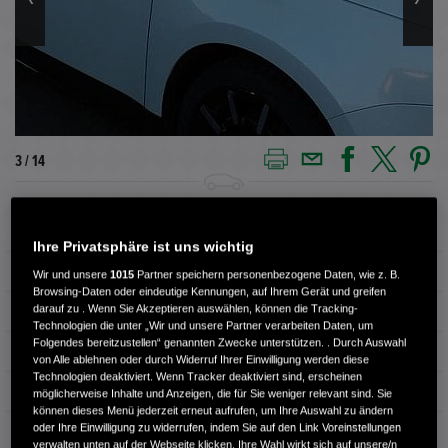
3 / 14
Außenfarbe
Platinum White Pearl
Ihre Privatsphäre ist uns wichtig
Kilometerstand
29.500 km
Wir und unsere
1015
Partner speichern personenbezogene Daten, wie z. B.
Browsing-Daten oder eindeutige Kennungen, auf Ihrem Gerät und greifen
darauf zu . Wenn Sie Akzeptieren auswählen, können die Tracking-
Kraftstoffart
Elektro
Technologien die unter „Wir und unsere Partner verarbeiten Daten, um
Folgendes bereitzustellen“ genannten Zwecke unterstützen. . Durch Auswahl
Getriebe
Automatik
von Alle ablehnen oder durch Widerruf Ihrer Einwilligung werden diese
Technologien deaktiviert. Wenn Tracker deaktiviert sind, erscheinen
Türen
4
möglicherweise Inhalte und Anzeigen, die für Sie weniger relevant sind. Sie
können dieses Menü jederzeit erneut aufrufen, um Ihre Auswahl zu ändern
oder Ihre Einwilligung zu widerrufen, indem Sie auf den Link Voreinstellungen
Leistung
113 kW / 154 PS
verwalten unten auf der Webseite klicken. Ihre Wahl wirkt sich auf unsere/n