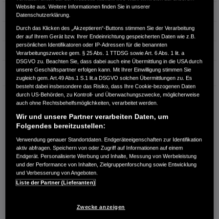
Website aus. Weitere Informationen finden Sie in unserer
Hubraum
0 cm³
Datenschutzerklärung.
Durch das Klicken des „Akzeptieren“-Buttons stimmen Sie der Verarbeitung
Erstzulassung
11.2020
der auf Ihrem Gerät bzw. Ihrer Endeinrichtung gespeicherten Daten wie z.B.
persönlichen Identifikatoren oder IP-Adressen für die benannten
Bauart
Limousine
Verarbeitungszwecke gem. § 25 Abs. 1 TTDSG sowie Art. 6 Abs. 1 lit. a
DSGVO zu. Beachten Sie, dass dabei auch eine Übermittlung in die USA durch
Garantie
unsere Geschäftspartner erfolgen kann. Mit Ihrer Einwilligung stimmen Sie
zugleich gem. Art.49 Abs.1 S.1 lit.a DSGVO solchen Übermittlungen zu. Es
besteht dabei insbesondere das Risiko, dass Ihre Cookie-bezogenen Daten
durch US-Behörden, zu Kontroll- und Überwachungszwecke, möglicherweise
AUTOHAUS KLESSINGER GMBH
auch ohne Rechtsbehelfsmöglichkeiten, verarbeitet werden.
Hauptstraße 19
Wir und unsere Partner verarbeiten Daten, um
94163 Saldenburg / Hundsruck
Folgendes bereitzustellen:
RUFEN SIE UNS AN:
Verwendung genauer Standortdaten. Endgeräteeigenschaften zur Identifikation
08504 / 93 2 93
aktiv abfragen. Speichern von oder Zugriff auf Informationen auf einem
Endgerät. Personalisierte Werbung und Inhalte, Messung von Werbeleistung
und der Performance von Inhalten, Zielgruppenforschung sowie Entwicklung
Route planen
und Verbesserung von Angeboten.
Liste der Partner (Lieferanten)
Händlerbestand anzeigen
Dealer Website anzeigen
Zwecke anzeigen
Händler kontaktieren