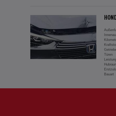
HOND
Außenf
Innenau
Kilomet
Kraftsto
Getrieb
Türen
Leistun
Hubrau
Erstzul
Bauart