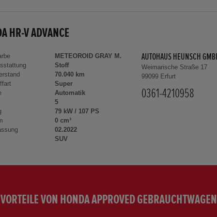
A HR-V ADVANCE
arbe
METEOROID GRAY M.
AUTOHAUS HEUNSCH GMB
sstattung
Stoff
Weimarische Straße 17
erstand
70.040 km
99099 Erfurt
ffart
Super
0361-4210958
e
Automatik
5
g
79 kW / 107 PS
m
0 cm³
assung
02.2022
SUV
VORTEILE VON HONDA APPROVED GEBRAUCHTWAGEN