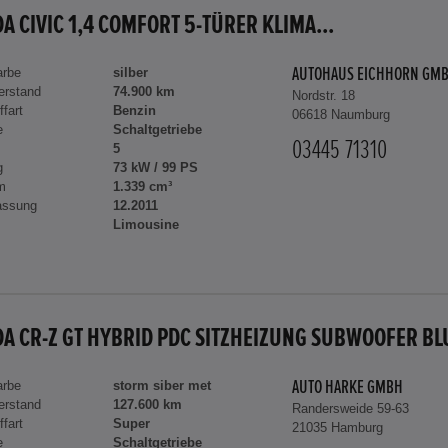
A CIVIC 1,4 COMFORT 5-TÜRER KLIMA...
arbe
silber
AUTOHAUS EICHHORN GM
erstand
74.900 km
Nordstr. 18
ffart
Benzin
06618 Naumburg
e
Schaltgetriebe
03445 71310
5
g
73 kW / 99 PS
m
1.339 cm³
assung
12.2011
Limousine
arbe
storm siber met
AUTO HARKE GMBH
erstand
127.600 km
Randersweide 59-63
ffart
Super
21035 Hamburg
e
Schaltgetriebe