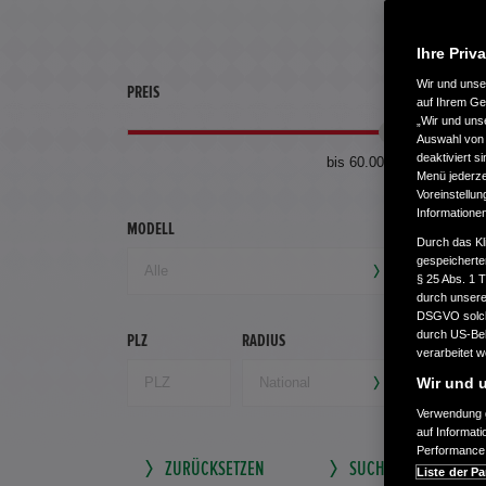
Ihre Priv
Wir und uns
PREIS
ERSTZU
auf Ihrem Ge
„Wir und uns
Auswahl von 
deaktiviert s
bis 60.000 €
Menü jederzei
Voreinstellun
Informatione
MODELL
GETRIEB
Durch das Kl
gespeicherte
§ 25 Abs. 1 
durch unsere 
DSGVO solche
durch US-Beh
PLZ
RADIUS
verarbeitet 
Wir und u
Verwendung g
auf Informat
Performance 
ZURÜCKSETZEN
SUCHE SPEICHERN
Liste der Pa