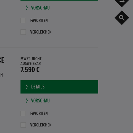
VORSCHAU
G
FAVORITEN
VERGLEICHEN
CE
MWST. NICHT
AUSWEISBAR
7.590 €
BH
DETAILS
VORSCHAU
FAVORITEN
VERGLEICHEN