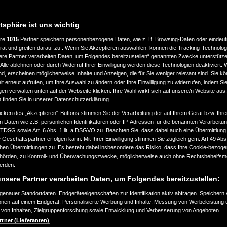
atsphäre ist uns wichtig
ere
1015
Partner speichern personenbezogene Daten, wie z. B. Browsing-Daten oder eindeu
LASSUNG
LEISTUNG
rät und greifen darauf zu . Wenn Sie Akzeptieren auswählen, können die Tracking-Technologi
ere Partner verarbeiten Daten, um Folgendes bereitzustellen“ genannten Zwecke unterstütze
Alle ablehnen oder durch Widerruf Ihrer Einwilligung werden diese Technologien deaktiviert.
bis
ind, erscheinen möglicherweise Inhalte und Anzeigen, die für Sie weniger relevant sind. Sie k
ab 2000
a
360.000
t erneut aufrufen, um Ihre Auswahl zu ändern oder Ihre Einwilligung zu widerrufen, indem Sie
km
gen verwalten unten auf der Webseite klicken. Ihre Wahl wirkt sich auf unsere/n Website aus
n finden Sie in unserer Datenschutzerklärung.
EART
KRAFTSTOFFART
icken des „Akzeptieren“-Buttons stimmen Sie der Verarbeitung der auf Ihrem Gerät bzw. Ihre
n Daten wie z.B. persönlichen Identifikatoren oder IP-Adressen für die benannten Verarbei
TTDSG sowie Art. 6 Abs. 1 lit. a DSGVO zu. Beachten Sie, dass dabei auch eine Übermittlung
Geschäftspartner erfolgen kann. Mit Ihrer Einwilligung stimmen Sie zugleich gem. Art.49 Abs.1
n Übermittlungen zu. Es besteht dabei insbesondere das Risiko, dass Ihre Cookie-bezog
örden, zu Kontroll- und Überwachungszwecke, möglicherweise auch ohne Rechtsbehelfsmö
EURONORM
werden.
nsere Partner verarbeiten Daten, um Folgendes bereitzustellen:
enauer Standortdaten. Endgeräteeigenschaften zur Identifikation aktiv abfragen. Speichern 
ionen auf einem Endgerät. Personalisierte Werbung und Inhalte, Messung von Werbeleistung 
von Inhalten, Zielgruppenforschung sowie Entwicklung und Verbesserung von Angeboten.
SUCHAUFTRAG ERSTELLEN
rtner (Lieferanten)