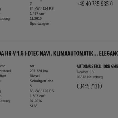
+49 40 735 935 0
3
g
84 kW / 114 PS
m
1.497 cm³
assung
11.2010
Sportwagen
A HR-V 1.6 I-DTEC NAVI. KLIMAAUTOMATIK... ELEGAN
arbe
rot
AUTOHAUS EICHHORN GM
erstand
207.324 km
Nordstr. 18
ffart
Diesel
06618 Naumburg
e
Schaltgetriebe
03445 71310
5
g
88 kW / 120 PS
m
1.597 cm³
assung
07.2016
SUV