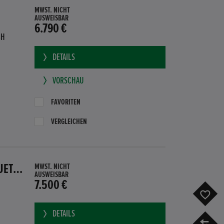
MWST. NICHT
AUSWEISBAR
6.790 €
BH
DETAILS
VORSCHAU
FAVORITEN
VERGLEICHEN
HONDA CR-Z GT HYBRID PDC SITZHEIZUNG SUBWOOFER BLUETOOTH
MWST. NICHT
AUSWEISBAR
7.500 €
F
DETAILS
V