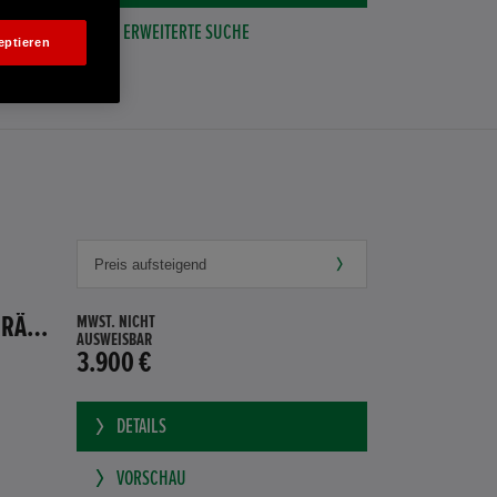
ERWEITERTE SUCHE
eptieren
HONDA JAZZ 1.4 ES SPORT KLIMA, RADIOCD, LM-ALLWETTERRÄDER, PRIVACY
MWST. NICHT
AUSWEISBAR
3.900 €
DETAILS
VORSCHAU