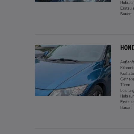
Hubrau
Erstzul
Bauart
HOND
Außenf
Kilomet
Kraftsto
Getrieb
Türen
Leistun
Hubrau
Erstzul
Bauart