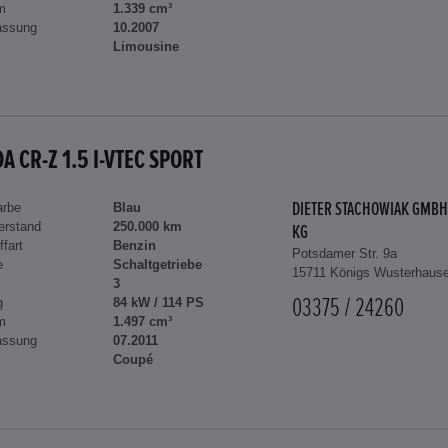
m
1.339 cm³
assung
10.2007
Limousine
A CR-Z 1.5 I-VTEC SPORT
arbe
Blau
DIETER STACHOWIAK GMBH
erstand
250.000 km
KG
ffart
Benzin
Potsdamer Str. 9a
e
Schaltgetriebe
15711 Königs Wusterhaus
3
g
84 kW / 114 PS
03375 / 24260
m
1.497 cm³
assung
07.2011
Coupé