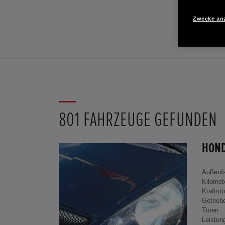
Zwecke an
801 FAHRZEUGE GEFUNDEN
Außenf
Kilomet
Kraftsto
Getrieb
Türen
Leistun