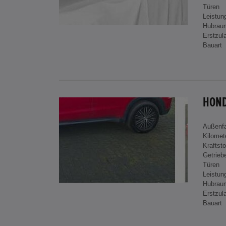
Türen
Leistun
Hubrau
Erstzul
Bauart
HOND
Außenf
Kilomet
Kraftsto
Getrieb
Türen
Leistun
Hubrau
Erstzul
Bauart