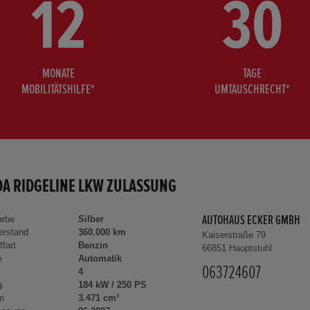
12
30
MONATE
TAGE
MOBILITÄTSHILFE*
UMTAUSCHRECHT*
A RIDGELINE LKW ZULASSUNG
arbe
Silber
AUTOHAUS ECKER GMBH
erstand
360.000 km
Kaiserstraße 79
ffart
Benzin
66851 Hauptstuhl
e
Automatik
063724607
4
g
184 kW / 250 PS
m
3.471 cm³