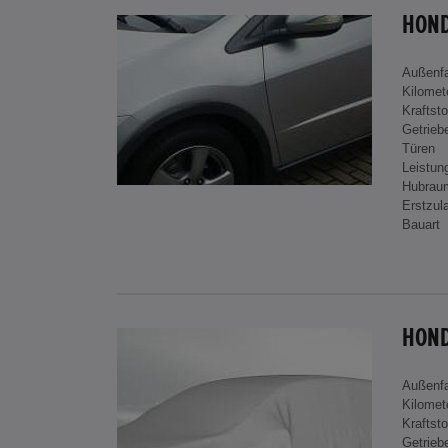
HOND
Außenf
Kilomet
Kraftsto
Getrieb
Türen
Leistun
Hubrau
Erstzul
Bauart
Außenf
Kilomet
Kraftsto
Getrieb