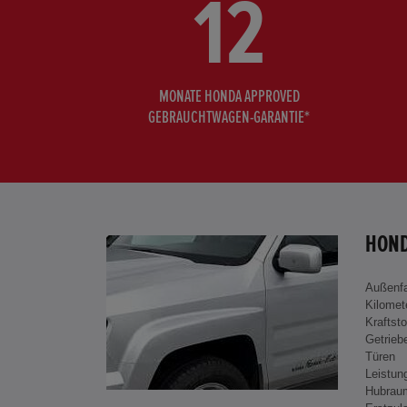
12
MONATE HONDA APPROVED
GEBRAUCHTWAGEN-GARANTIE*
HOND
Außenf
Kilomet
Kraftsto
Getrieb
Türen
Leistun
Hubrau