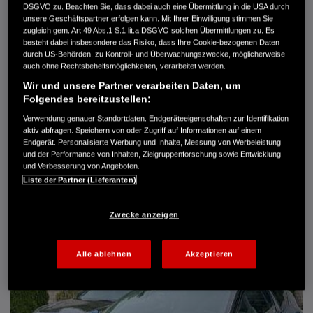
DSGVO zu. Beachten Sie, dass dabei auch eine Übermittlung in die USA durch
Türen
5
unsere Geschäftspartner erfolgen kann. Mit Ihrer Einwilligung stimmen Sie
Leistung
61 kW / 83 PS
zugleich gem. Art.49 Abs.1 S.1 lit.a DSGVO solchen Übermittlungen zu. Es
Hubraum
1.339 cm³
besteht dabei insbesondere das Risiko, dass Ihre Cookie-bezogenen Daten
Erstzulassung
10.2007
durch US-Behörden, zu Kontroll- und Überwachungszwecke, möglicherweise
Bauart
Limousine
auch ohne Rechtsbehelfsmöglichkeiten, verarbeitet werden.
Wir und unsere Partner verarbeiten Daten, um
AUTO HARKE GMBH
Folgendes bereitzustellen:
Randersweide 59-63
21035 Hamburg
Verwendung genauer Standortdaten. Endgeräteeigenschaften zur Identifikation
aktiv abfragen. Speichern von oder Zugriff auf Informationen auf einem
+49 40 735 935 0
Endgerät. Personalisierte Werbung und Inhalte, Messung von Werbeleistung
und der Performance von Inhalten, Zielgruppenforschung sowie Entwicklung
und Verbesserung von Angeboten.
DETAILS
Liste der Partner (Lieferanten)
FAVORITEN
Zwecke anzeigen
Alle ablehnen
Akzeptieren