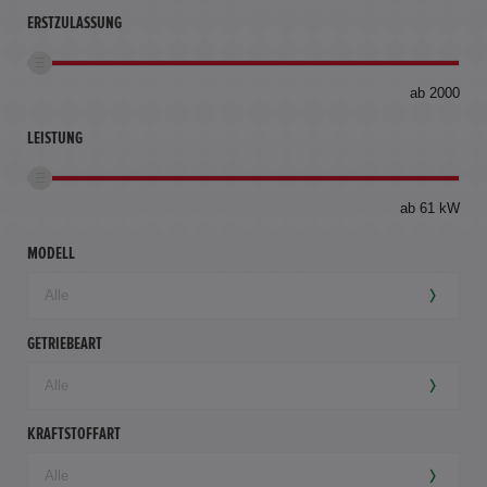
ERSTZULASSUNG
bis
ab 2000
360
km
LEISTUNG
ab 61 kW
MODELL
GETRIEBEART
KRAFTSTOFFART