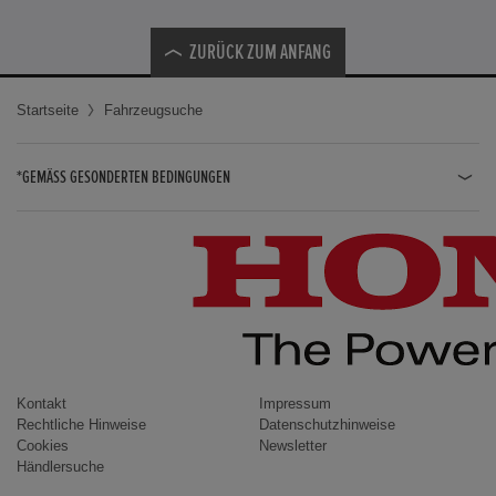
ZURÜCK ZUM ANFANG
Startseite
Fahrzeugsuche
*GEMÄSS GESONDERTEN BEDINGUNGEN
JAZZ HYBRID
JAZZ
CIVIC TYPE R
CIVIC HYBRID
CIVIC TOURER
CIVIC / CIVIC LIMOUSINE
Kontakt
Impressum
Rechtliche Hinweise
Datenschutzhinweise
INSIGHT
Cookies
Newsletter
Händlersuche
ACCORD