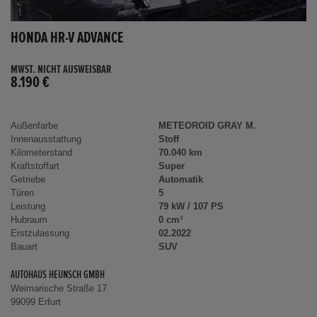
HONDA HR-V ADVANCE
MWST. NICHT AUSWEISBAR
8.190 €
Außenfarbe
METEOROID GRAY M.
Innenausstattung
Stoff
Kilometerstand
70.040 km
Kraftstoffart
Super
Getriebe
Automatik
Türen
5
Leistung
79 kW / 107 PS
Hubraum
0 cm³
Erstzulassung
02.2022
Bauart
SUV
AUTOHAUS HEUNSCH GMBH
Weimarische Straße 17
99099 Erfurt