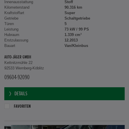
Innenausstattung
Stoff
Kilometerstand
90.316 km
Kraftstoffart
Super
Getriebe
Schaltgetriebe
Türen
5
Leistung
73 kW / 99 PS
Hubraum
1.339 cm³
Erstzulassung
12.2013
Bauart
Van/Kleinbus
AUTO-JÄGER GMBH
Kettnitzmühle 22
92533 Wernberg-Köblitz
09604-92090
DETAILS
FAVORITEN