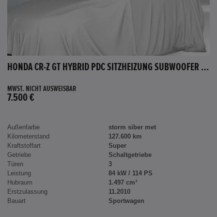
HONDA CR-Z GT HYBRID PDC SITZHEIZUNG SUBWOOFER BLUETOOTH
MWST. NICHT AUSWEISBAR
7.500 €
Außenfarbe
storm siber met
Kilometerstand
127.600 km
Kraftstoffart
Super
Getriebe
Schaltgetriebe
Türen
3
Leistung
84 kW / 114 PS
Hubraum
1.497 cm³
Erstzulassung
11.2010
Bauart
Sportwagen