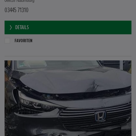
06618 Naumburg
03445 71310
DETAILS
FAVORITEN