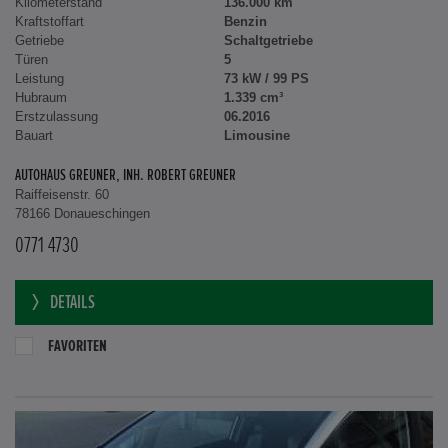
Kilometerstand
136.000 km
Kraftstoffart
Benzin
Getriebe
Schaltgetriebe
Türen
5
Leistung
73 kW / 99 PS
Hubraum
1.339 cm³
Erstzulassung
06.2016
Bauart
Limousine
AUTOHAUS GREUNER, INH. ROBERT GREUNER
Raiffeisenstr. 60
78166 Donaueschingen
0771 4730
DETAILS
FAVORITEN