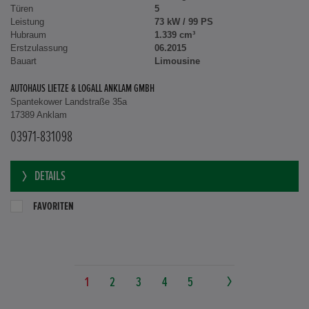
Türen
5
Leistung
73 kW / 99 PS
Hubraum
1.339 cm³
Erstzulassung
06.2015
Bauart
Limousine
AUTOHAUS LIETZE & LOGALL ANKLAM GMBH
Spantekower Landstraße 35a
17389 Anklam
03971-831098
DETAILS
FAVORITEN
1
2
3
4
5