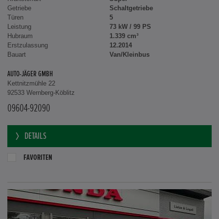
Getriebe
Schaltgetriebe
Türen
5
Leistung
73 kW / 99 PS
Hubraum
1.339 cm³
Erstzulassung
12.2014
Bauart
Van/Kleinbus
AUTO-JÄGER GMBH
Kettnitzmühle 22
92533 Wernberg-Köblitz
09604-92090
DETAILS
FAVORITEN