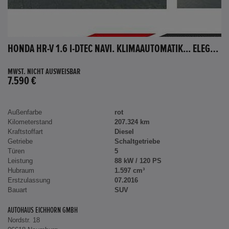
HONDA HR-V 1.6 I-DTEC NAVI. KLIMAAUTOMATIK... ELEGANCE
MWST. NICHT AUSWEISBAR
7.590 €
Außenfarbe
rot
Kilometerstand
207.324 km
Kraftstoffart
Diesel
Getriebe
Schaltgetriebe
Türen
5
Leistung
88 kW / 120 PS
Hubraum
1.597 cm³
Erstzulassung
07.2016
Bauart
SUV
AUTOHAUS EICHHORN GMBH
Nordstr. 18