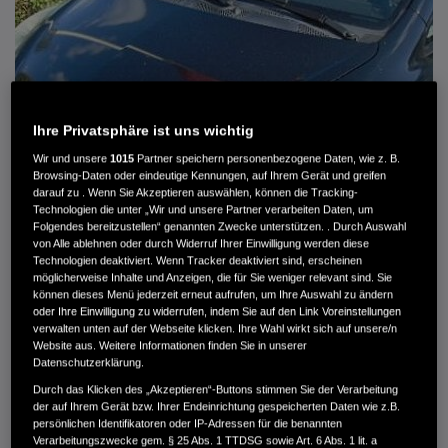
Ihre Privatsphäre ist uns wichtig
Wir und unsere
1015
Partner speichern personenbezogene Daten, wie z. B.
Browsing-Daten oder eindeutige Kennungen, auf Ihrem Gerät und greifen
darauf zu . Wenn Sie Akzeptieren auswählen, können die Tracking-
Technologien die unter „Wir und unsere Partner verarbeiten Daten, um
Folgendes bereitzustellen“ genannten Zwecke unterstützen. . Durch Auswahl
von Alle ablehnen oder durch Widerruf Ihrer Einwilligung werden diese
HONDA JAZZ 1.4 ES SPORT KLIMA, RADIOCD, LM-ALLWETTERRÄDER, PRIVACY
Technologien deaktiviert. Wenn Tracker deaktiviert sind, erscheinen
möglicherweise Inhalte und Anzeigen, die für Sie weniger relevant sind. Sie
können dieses Menü jederzeit erneut aufrufen, um Ihre Auswahl zu ändern
MWST. NICHT AUSWEISBAR
oder Ihre Einwilligung zu widerrufen, indem Sie auf den Link Voreinstellungen
3.900 €
verwalten unten auf der Webseite klicken. Ihre Wahl wirkt sich auf unsere/n
Website aus. Weitere Informationen finden Sie in unserer
Datenschutzerklärung.
Außenfarbe
crystal black pearl
Durch das Klicken des „Akzeptieren“-Buttons stimmen Sie der Verarbeitung
Kilometerstand
166.000 km
der auf Ihrem Gerät bzw. Ihrer Endeinrichtung gespeicherten Daten wie z.B.
persönlichen Identifikatoren oder IP-Adressen für die benannten
Kraftstoffart
Super
Verarbeitungszwecke gem. § 25 Abs. 1 TTDSG sowie Art. 6 Abs. 1 lit. a
Getriebe
Automatik