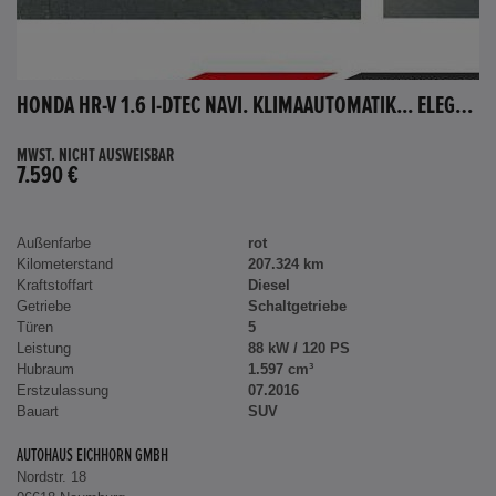
HONDA HR-V 1.6 I-DTEC NAVI. KLIMAAUTOMATIK... ELEGANCE
MWST. NICHT AUSWEISBAR
7.590 €
Außenfarbe
rot
Kilometerstand
207.324 km
Kraftstoffart
Diesel
Getriebe
Schaltgetriebe
Türen
5
Leistung
88 kW / 120 PS
Hubraum
1.597 cm³
Erstzulassung
07.2016
Bauart
SUV
AUTOHAUS EICHHORN GMBH
Nordstr. 18