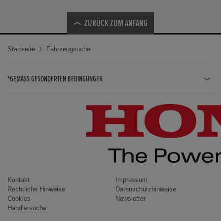
ZURÜCK ZUM ANFANG
Startseite
Fahrzeugsuche
*GEMÄSS GESONDERTEN BEDINGUNGEN
JAZZ HYBRID
JAZZ
CIVIC TYPE R
CIVIC HYBRID
CIVIC TOURER
CIVIC / CIVIC LIMOUSINE
Kontakt
Impressum
Rechtliche Hinweise
Datenschutzhinweise
INSIGHT
Cookies
Newsletter
Händlersuche
ACCORD