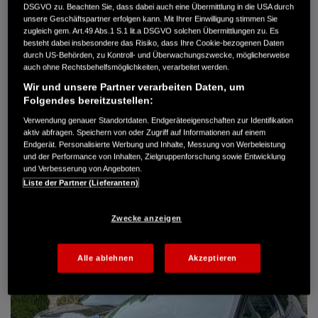
DSGVO zu. Beachten Sie, dass dabei auch eine Übermittlung in die USA durch
Türen
5
unsere Geschäftspartner erfolgen kann. Mit Ihrer Einwilligung stimmen Sie
Leistung
61 kW / 83 PS
zugleich gem. Art.49 Abs.1 S.1 lit.a DSGVO solchen Übermittlungen zu. Es
Hubraum
1.339 cm³
besteht dabei insbesondere das Risiko, dass Ihre Cookie-bezogenen Daten
Erstzulassung
10.2007
durch US-Behörden, zu Kontroll- und Überwachungszwecke, möglicherweise
Bauart
Limousine
auch ohne Rechtsbehelfsmöglichkeiten, verarbeitet werden.
Wir und unsere Partner verarbeiten Daten, um
AUTO HARKE GMBH
Folgendes bereitzustellen:
Randersweide 59-63
21035 Hamburg
Verwendung genauer Standortdaten. Endgeräteeigenschaften zur Identifikation
aktiv abfragen. Speichern von oder Zugriff auf Informationen auf einem
+49 40 735 935 0
Endgerät. Personalisierte Werbung und Inhalte, Messung von Werbeleistung
und der Performance von Inhalten, Zielgruppenforschung sowie Entwicklung
und Verbesserung von Angeboten.
DETAILS
Liste der Partner (Lieferanten)
FAVORITEN
Zwecke anzeigen
Alle ablehnen
Akzeptieren