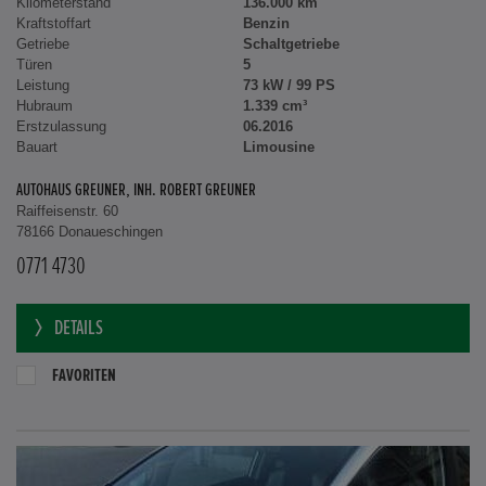
Kilometerstand
136.000 km
Kraftstoffart
Benzin
Getriebe
Schaltgetriebe
Türen
5
Leistung
73 kW / 99 PS
Hubraum
1.339 cm³
Erstzulassung
06.2016
Bauart
Limousine
AUTOHAUS GREUNER, INH. ROBERT GREUNER
Raiffeisenstr. 60
78166 Donaueschingen
0771 4730
DETAILS
FAVORITEN