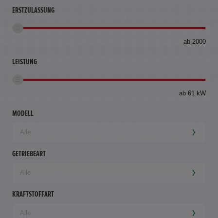
ERSTZULASSUNG
bis
ab 2000
360
km
LEISTUNG
ab 61 kW
MODELL
GETRIEBEART
KRAFTSTOFFART