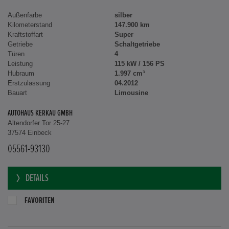
Außenfarbe
silber
Kilometerstand
147.900 km
Kraftstoffart
Super
Getriebe
Schaltgetriebe
Türen
4
Leistung
115 kW / 156 PS
Hubraum
1.997 cm³
Erstzulassung
04.2012
Bauart
Limousine
AUTOHAUS KERKAU GMBH
Altendorfer Tor 25-27
37574 Einbeck
05561-93130
DETAILS
FAVORITEN