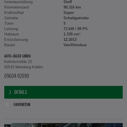
Innenausstattung
Stoff
Kilometerstand
90.316 km
Kraftstoffart
Super
Getriebe
Schaltgetriebe
Türen
5
Leistung
73 kW / 99 PS
Hubraum
1.339 cm³
Erstzulassung
12.2013
Bauart
Van/Kleinbus
AUTO-JÄGER GMBH
Kettnitzmühle 22
92533 Wernberg-Köblitz
09604-92090
DETAILS
FAVORITEN