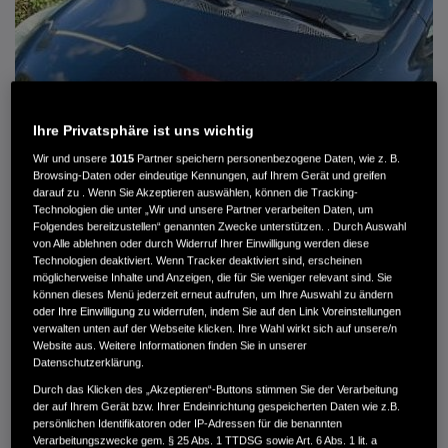
Ihre Privatsphäre ist uns wichtig
Wir und unsere
1015
Partner speichern personenbezogene Daten, wie z. B.
Browsing-Daten oder eindeutige Kennungen, auf Ihrem Gerät und greifen
darauf zu . Wenn Sie Akzeptieren auswählen, können die Tracking-
Technologien die unter „Wir und unsere Partner verarbeiten Daten, um
Folgendes bereitzustellen“ genannten Zwecke unterstützen. . Durch Auswahl
von Alle ablehnen oder durch Widerruf Ihrer Einwilligung werden diese
HONDA JAZZ 1.4 ES SPORT KLIMA, RADIOCD, LM-ALLWETTERRÄDER, PRIVACY
Technologien deaktiviert. Wenn Tracker deaktiviert sind, erscheinen
möglicherweise Inhalte und Anzeigen, die für Sie weniger relevant sind. Sie
können dieses Menü jederzeit erneut aufrufen, um Ihre Auswahl zu ändern
MWST. NICHT AUSWEISBAR
oder Ihre Einwilligung zu widerrufen, indem Sie auf den Link Voreinstellungen
3.900 €
verwalten unten auf der Webseite klicken. Ihre Wahl wirkt sich auf unsere/n
Website aus. Weitere Informationen finden Sie in unserer
Datenschutzerklärung.
Außenfarbe
crystal black pearl
Durch das Klicken des „Akzeptieren“-Buttons stimmen Sie der Verarbeitung
Kilometerstand
166.000 km
der auf Ihrem Gerät bzw. Ihrer Endeinrichtung gespeicherten Daten wie z.B.
persönlichen Identifikatoren oder IP-Adressen für die benannten
Kraftstoffart
Super
Verarbeitungszwecke gem. § 25 Abs. 1 TTDSG sowie Art. 6 Abs. 1 lit. a
Getriebe
Automatik