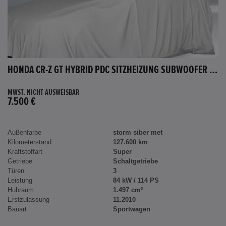
HONDA CR-Z GT HYBRID PDC SITZHEIZUNG SUBWOOFER BLUETOOTH
MWST. NICHT AUSWEISBAR
7.500 €
Außenfarbe
storm siber met
Kilometerstand
127.600 km
Kraftstoffart
Super
Getriebe
Schaltgetriebe
Türen
3
Leistung
84 kW / 114 PS
Hubraum
1.497 cm³
Erstzulassung
11.2010
Bauart
Sportwagen