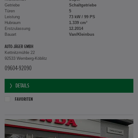
Getriebe
Schaltgetriebe
Türen
5
Leistung
73 kW / 99 PS
Hubraum
1.339 cm³
Erstzulassung
12.2014
Bauart
Van/Kleinbus
AUTO-JÄGER GMBH
Kettnitzmühle 22
92533 Wernberg-Köblitz
09604-92090
DETAILS
FAVORITEN