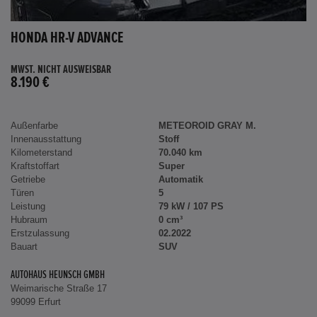
HONDA HR-V ADVANCE
MWST. NICHT AUSWEISBAR
8.190 €
Außenfarbe
METEOROID GRAY M.
Innenausstattung
Stoff
Kilometerstand
70.040 km
Kraftstoffart
Super
Getriebe
Automatik
Türen
5
Leistung
79 kW / 107 PS
Hubraum
0 cm³
Erstzulassung
02.2022
Bauart
SUV
AUTOHAUS HEUNSCH GMBH
Weimarische Straße 17
99099 Erfurt