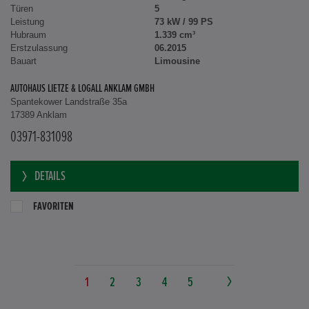
Türen
5
Leistung
73 kW / 99 PS
Hubraum
1.339 cm³
Erstzulassung
06.2015
Bauart
Limousine
AUTOHAUS LIETZE & LOGALL ANKLAM GMBH
Spantekower Landstraße 35a
17389 Anklam
03971-831098
DETAILS
FAVORITEN
1
2
3
4
5