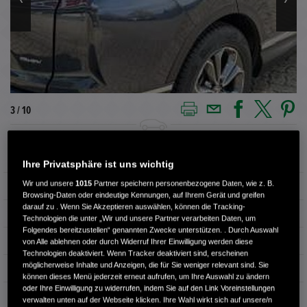
3 / 10
Außenfarbe
Blau
Ihre Privatsphäre ist uns wichtig
Wir und unsere
1015
Partner speichern personenbezogene Daten, wie z. B.
Kilometerstand
24.451 km
Browsing-Daten oder eindeutige Kennungen, auf Ihrem Gerät und greifen
darauf zu . Wenn Sie Akzeptieren auswählen, können die Tracking-
Kraftstoffart
Hybrid
Technologien die unter „Wir und unsere Partner verarbeiten Daten, um
Folgendes bereitzustellen“ genannten Zwecke unterstützen. . Durch Auswahl
Getriebe
Automatik
von Alle ablehnen oder durch Widerruf Ihrer Einwilligung werden diese
Technologien deaktiviert. Wenn Tracker deaktiviert sind, erscheinen
möglicherweise Inhalte und Anzeigen, die für Sie weniger relevant sind. Sie
Türen
5
können dieses Menü jederzeit erneut aufrufen, um Ihre Auswahl zu ändern
oder Ihre Einwilligung zu widerrufen, indem Sie auf den Link Voreinstellungen
Leistung
107 kW / 145 PS
verwalten unten auf der Webseite klicken. Ihre Wahl wirkt sich auf unsere/n