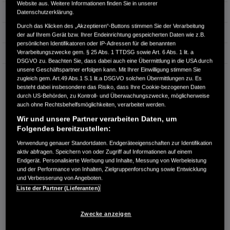
Website aus. Weitere Informationen finden Sie in unserer
Hubraum
1.993 cm³
Datenschutzerklärung.
Durch das Klicken des „Akzeptieren“-Buttons stimmen Sie der Verarbeitung
Erstzulassung
05.2023
der auf Ihrem Gerät bzw. Ihrer Endeinrichtung gespeicherten Daten wie z.B.
persönlichen Identifikatoren oder IP-Adressen für die benannten
Verarbeitungszwecke gem. § 25 Abs. 1 TTDSG sowie Art. 6 Abs. 1 lit. a
Bauart
SUV
DSGVO zu. Beachten Sie, dass dabei auch eine Übermittlung in die USA durch
unsere Geschäftspartner erfolgen kann. Mit Ihrer Einwilligung stimmen Sie
AUTOHAUS LEHNER GMBH
zugleich gem. Art.49 Abs.1 S.1 lit.a DSGVO solchen Übermittlungen zu. Es
Flinkerskoppel 7
besteht dabei insbesondere das Risiko, dass Ihre Cookie-bezogenen Daten
23970 Wismar
durch US-Behörden, zu Kontroll- und Überwachungszwecke, möglicherweise
auch ohne Rechtsbehelfsmöglichkeiten, verarbeitet werden.
RUFEN SIE UNS AN:
Wir und unsere Partner verarbeiten Daten, um
03841-3047511
Folgendes bereitzustellen:
Verwendung genauer Standortdaten. Endgeräteeigenschaften zur Identifikation
aktiv abfragen. Speichern von oder Zugriff auf Informationen auf einem
Route planen
Endgerät. Personalisierte Werbung und Inhalte, Messung von Werbeleistung
Händlerbestand anzeigen
und der Performance von Inhalten, Zielgruppenforschung sowie Entwicklung
und Verbesserung von Angeboten.
Dealer Website anzeigen
Liste der Partner (Lieferanten)
Händler kontaktieren
Zwecke anzeigen
E-MAIL-ANFRAGE