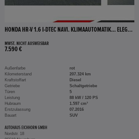
HONDA HR-V 1.6 I-DTEC NAVI. KLIMAAUTOMATIK... ELEGANCE
MWST. NICHT AUSWEISBAR
7.590 €
Außenfarbe
rot
Kilometerstand
207.324 km
Kraftstoffart
Diesel
Getriebe
Schaltgetriebe
Türen
5
Leistung
88 kW / 120 PS
Hubraum
1.597 cm³
Erstzulassung
07.2016
Bauart
SUV
AUTOHAUS EICHHORN GMBH
Nordstr. 18