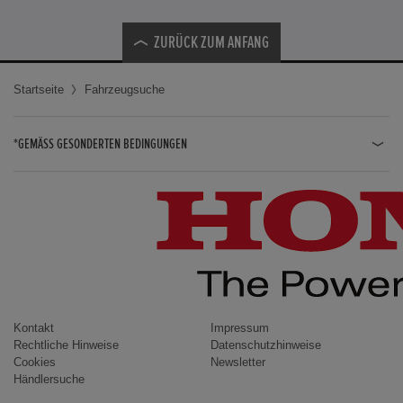
ZURÜCK ZUM ANFANG
Startseite
Fahrzeugsuche
*GEMÄSS GESONDERTEN BEDINGUNGEN
JAZZ HYBRID
JAZZ
CIVIC TYPE R
CIVIC HYBRID
CIVIC TOURER
CIVIC / CIVIC LIMOUSINE
Kontakt
Impressum
Rechtliche Hinweise
Datenschutzhinweise
INSIGHT
Cookies
Newsletter
Händlersuche
ACCORD