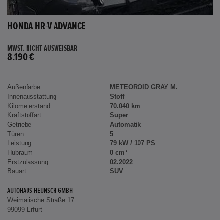
HONDA HR-V ADVANCE
MWST. NICHT AUSWEISBAR
8.190 €
Außenfarbe
METEOROID GRAY M.
Innenausstattung
Stoff
Kilometerstand
70.040 km
Kraftstoffart
Super
Getriebe
Automatik
Türen
5
Leistung
79 kW / 107 PS
Hubraum
0 cm³
Erstzulassung
02.2022
Bauart
SUV
AUTOHAUS HEUNSCH GMBH
Weimarische Straße 17
99099 Erfurt