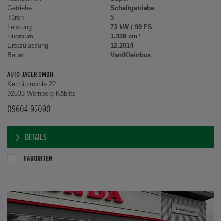
Getriebe
Schaltgetriebe
Türen
5
Leistung
73 kW / 99 PS
Hubraum
1.339 cm³
Erstzulassung
12.2014
Bauart
Van/Kleinbus
AUTO-JÄGER GMBH
Kettnitzmühle 22
92533 Wernberg-Köblitz
09604-92090
DETAILS
FAVORITEN