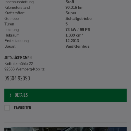
Innenausstattung
Stoff
Kilometerstand
90.316 km
Kraftstoffart
Super
Getriebe
Schaltgetriebe
Türen
5
Leistung
73 kW / 99 PS
Hubraum
1.339 cm³
Erstzulassung
12.2013
Bauart
Van/Kleinbus
AUTO-JÄGER GMBH
Kettnitzmühle 22
92533 Wernberg-Köblitz
09604-92090
DETAILS
FAVORITEN