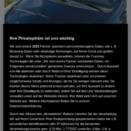
Ihre Privatsphäre ist uns wichtig
Wir und unsere
1015
Partner speichern personenbezogene Daten, wie z. B.
Browsing-Daten oder eindeutige Kennungen, auf Ihrem Gerät und greifen
darauf zu . Wenn Sie Akzeptieren auswählen, können die Tracking-
Technologien die unter „Wir und unsere Partner verarbeiten Daten, um
Folgendes bereitzustellen“ genannten Zwecke unterstützen. . Durch Auswahl
von Alle ablehnen oder durch Widerruf Ihrer Einwilligung werden diese
HONDA JAZZ 1.4 ES SPORT KLIMA, RADIOCD, LM-ALLWETTERRÄDER, PRIVACY
Technologien deaktiviert. Wenn Tracker deaktiviert sind, erscheinen
möglicherweise Inhalte und Anzeigen, die für Sie weniger relevant sind. Sie
können dieses Menü jederzeit erneut aufrufen, um Ihre Auswahl zu ändern
MWST. NICHT AUSWEISBAR
oder Ihre Einwilligung zu widerrufen, indem Sie auf den Link Voreinstellungen
3.900 €
verwalten unten auf der Webseite klicken. Ihre Wahl wirkt sich auf unsere/n
Website aus. Weitere Informationen finden Sie in unserer
Datenschutzerklärung.
Außenfarbe
crystal black pearl
Durch das Klicken des „Akzeptieren“-Buttons stimmen Sie der Verarbeitung
Kilometerstand
166.000 km
der auf Ihrem Gerät bzw. Ihrer Endeinrichtung gespeicherten Daten wie z.B.
persönlichen Identifikatoren oder IP-Adressen für die benannten
Kraftstoffart
Super
Verarbeitungszwecke gem. § 25 Abs. 1 TTDSG sowie Art. 6 Abs. 1 lit. a
Getriebe
Automatik