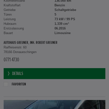
Kilometerstand
136.000 km
Kraftstoffart
Benzin
Getriebe
Schaltgetriebe
Türen
5
Leistung
73 kW / 99 PS
Hubraum
1.339 cm³
Erstzulassung
06.2016
Bauart
Limousine
AUTOHAUS GREUNER, INH. ROBERT GREUNER
Raiffeisenstr. 60
78166 Donaueschingen
0771 4730
DETAILS
FAVORITEN