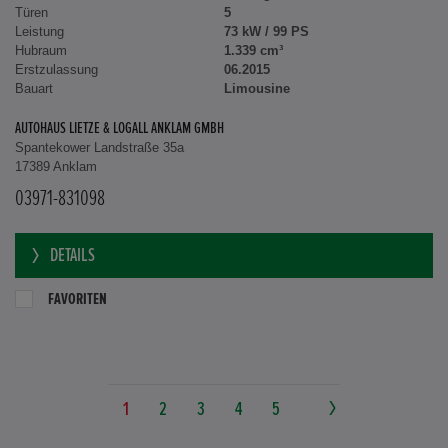
Türen
5
Leistung
73 kW / 99 PS
Hubraum
1.339 cm³
Erstzulassung
06.2015
Bauart
Limousine
AUTOHAUS LIETZE & LOGALL ANKLAM GMBH
Spantekower Landstraße 35a
17389 Anklam
03971-831098
DETAILS
FAVORITEN
1
2
3
4
5