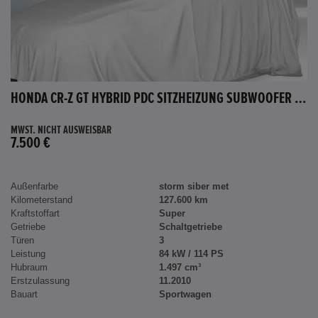
HONDA CR-Z GT HYBRID PDC SITZHEIZUNG SUBWOOFER BLUETOOTH
MWST. NICHT AUSWEISBAR
7.500 €
Außenfarbe
storm siber met
Kilometerstand
127.600 km
Kraftstoffart
Super
Getriebe
Schaltgetriebe
Türen
3
Leistung
84 kW / 114 PS
Hubraum
1.497 cm³
Erstzulassung
11.2010
Bauart
Sportwagen