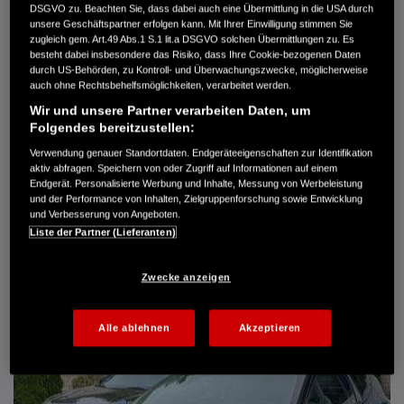
DSGVO zu. Beachten Sie, dass dabei auch eine Übermittlung in die USA durch
Türen
5
unsere Geschäftspartner erfolgen kann. Mit Ihrer Einwilligung stimmen Sie
Leistung
61 kW / 83 PS
zugleich gem. Art.49 Abs.1 S.1 lit.a DSGVO solchen Übermittlungen zu. Es
Hubraum
1.339 cm³
besteht dabei insbesondere das Risiko, dass Ihre Cookie-bezogenen Daten
Erstzulassung
10.2007
durch US-Behörden, zu Kontroll- und Überwachungszwecke, möglicherweise
Bauart
Limousine
auch ohne Rechtsbehelfsmöglichkeiten, verarbeitet werden.
Wir und unsere Partner verarbeiten Daten, um
AUTO HARKE GMBH
Folgendes bereitzustellen:
Randersweide 59-63
21035 Hamburg
Verwendung genauer Standortdaten. Endgeräteeigenschaften zur Identifikation
aktiv abfragen. Speichern von oder Zugriff auf Informationen auf einem
+49 40 735 935 0
Endgerät. Personalisierte Werbung und Inhalte, Messung von Werbeleistung
und der Performance von Inhalten, Zielgruppenforschung sowie Entwicklung
und Verbesserung von Angeboten.
DETAILS
Liste der Partner (Lieferanten)
FAVORITEN
Zwecke anzeigen
Alle ablehnen
Akzeptieren