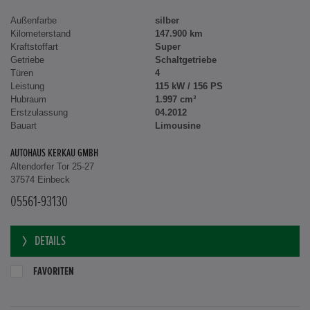
Außenfarbe
silber
Kilometerstand
147.900 km
Kraftstoffart
Super
Getriebe
Schaltgetriebe
Türen
4
Leistung
115 kW / 156 PS
Hubraum
1.997 cm³
Erstzulassung
04.2012
Bauart
Limousine
AUTOHAUS KERKAU GMBH
Altendorfer Tor 25-27
37574 Einbeck
05561-93130
DETAILS
FAVORITEN