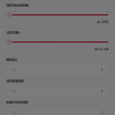
ERSTZULASSUNG
bis
ab 2000
360
km
LEISTUNG
ab 61 kW
MODELL
GETRIEBEART
KRAFTSTOFFART