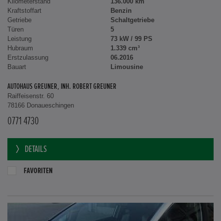
Kilometerstand
136.000 km
Kraftstoffart
Benzin
Getriebe
Schaltgetriebe
Türen
5
Leistung
73 kW / 99 PS
Hubraum
1.339 cm³
Erstzulassung
06.2016
Bauart
Limousine
AUTOHAUS GREUNER, INH. ROBERT GREUNER
Raiffeisenstr. 60
78166 Donaueschingen
0771 4730
DETAILS
FAVORITEN