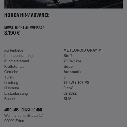
HONDA HR-V ADVANCE
MWST. NICHT AUSWEISBAR
8.190 €
Außenfarbe
METEOROID GRAY M.
Innenausstattung
Stoff
Kilometerstand
70.040 km
Kraftstoffart
Super
Getriebe
Automatik
Türen
5
Leistung
79 kW / 107 PS
Hubraum
0 cm³
Erstzulassung
02.2022
Bauart
SUV
AUTOHAUS HEUNSCH GMBH
Weimarische Straße 17
99099 Erfurt