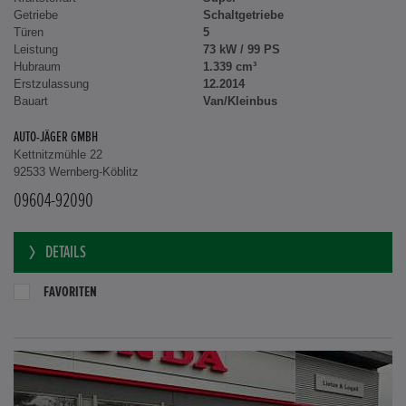
Getriebe
Schaltgetriebe
Türen
5
Leistung
73 kW / 99 PS
Hubraum
1.339 cm³
Erstzulassung
12.2014
Bauart
Van/Kleinbus
AUTO-JÄGER GMBH
Kettnitzmühle 22
92533 Wernberg-Köblitz
09604-92090
DETAILS
FAVORITEN