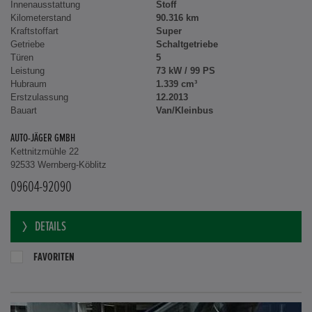
Innenausstattung
Stoff
Kilometerstand
90.316 km
Kraftstoffart
Super
Getriebe
Schaltgetriebe
Türen
5
Leistung
73 kW / 99 PS
Hubraum
1.339 cm³
Erstzulassung
12.2013
Bauart
Van/Kleinbus
AUTO-JÄGER GMBH
Kettnitzmühle 22
92533 Wernberg-Köblitz
09604-92090
DETAILS
FAVORITEN