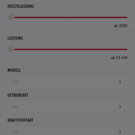
ERSTZULASSUNG
bis
ab 2000
360
km
LEISTUNG
ab 61 kW
MODELL
GETRIEBEART
KRAFTSTOFFART