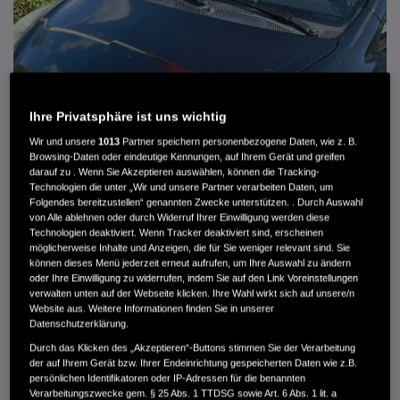
Ihre Privatsphäre ist uns wichtig
Wir und unsere
1013
Partner speichern personenbezogene Daten, wie z. B.
Browsing-Daten oder eindeutige Kennungen, auf Ihrem Gerät und greifen
darauf zu . Wenn Sie Akzeptieren auswählen, können die Tracking-
Technologien die unter „Wir und unsere Partner verarbeiten Daten, um
Folgendes bereitzustellen“ genannten Zwecke unterstützen. . Durch Auswahl
von Alle ablehnen oder durch Widerruf Ihrer Einwilligung werden diese
HONDA JAZZ 1.4 ES SPORT KLIMA, RADIOCD, LM-ALLWETTERRÄDER, PRIVACY
Technologien deaktiviert. Wenn Tracker deaktiviert sind, erscheinen
möglicherweise Inhalte und Anzeigen, die für Sie weniger relevant sind. Sie
können dieses Menü jederzeit erneut aufrufen, um Ihre Auswahl zu ändern
MWST. NICHT AUSWEISBAR
oder Ihre Einwilligung zu widerrufen, indem Sie auf den Link Voreinstellungen
3.900 €
verwalten unten auf der Webseite klicken. Ihre Wahl wirkt sich auf unsere/n
Website aus. Weitere Informationen finden Sie in unserer
Datenschutzerklärung.
Außenfarbe
crystal black pearl
Durch das Klicken des „Akzeptieren“-Buttons stimmen Sie der Verarbeitung
Kilometerstand
166.000 km
der auf Ihrem Gerät bzw. Ihrer Endeinrichtung gespeicherten Daten wie z.B.
persönlichen Identifikatoren oder IP-Adressen für die benannten
Kraftstoffart
Super
Verarbeitungszwecke gem. § 25 Abs. 1 TTDSG sowie Art. 6 Abs. 1 lit. a
Getriebe
Automatik