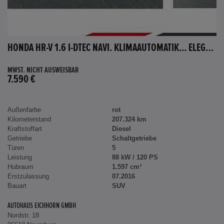
HONDA HR-V 1.6 I-DTEC NAVI. KLIMAAUTOMATIK... ELEGANCE
MWST. NICHT AUSWEISBAR
7.590 €
Außenfarbe
rot
Kilometerstand
207.324 km
Kraftstoffart
Diesel
Getriebe
Schaltgetriebe
Türen
5
Leistung
88 kW / 120 PS
Hubraum
1.597 cm³
Erstzulassung
07.2016
Bauart
SUV
AUTOHAUS EICHHORN GMBH
Nordstr. 18