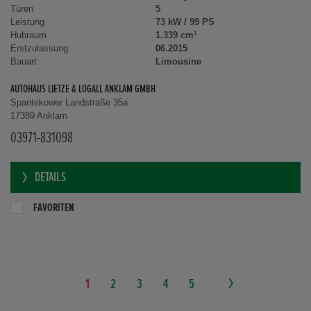
Türen
5
Leistung
73 kW / 99 PS
Hubraum
1.339 cm³
Erstzulassung
06.2015
Bauart
Limousine
AUTOHAUS LIETZE & LOGALL ANKLAM GMBH
Spantekower Landstraße 35a
17389 Anklam
03971-831098
DETAILS
FAVORITEN
1
2
3
4
5