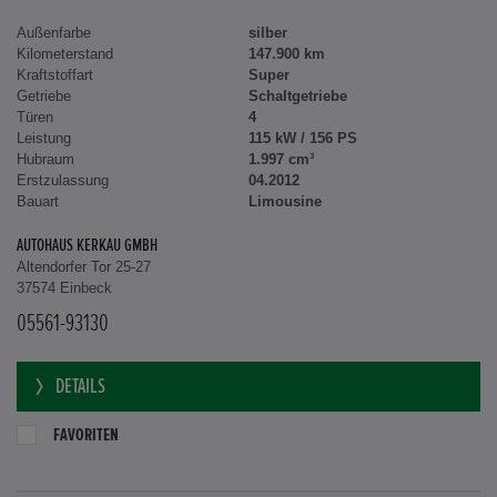
Außenfarbe
silber
Kilometerstand
147.900 km
Kraftstoffart
Super
Getriebe
Schaltgetriebe
Türen
4
Leistung
115 kW / 156 PS
Hubraum
1.997 cm³
Erstzulassung
04.2012
Bauart
Limousine
AUTOHAUS KERKAU GMBH
Altendorfer Tor 25-27
37574 Einbeck
05561-93130
DETAILS
FAVORITEN