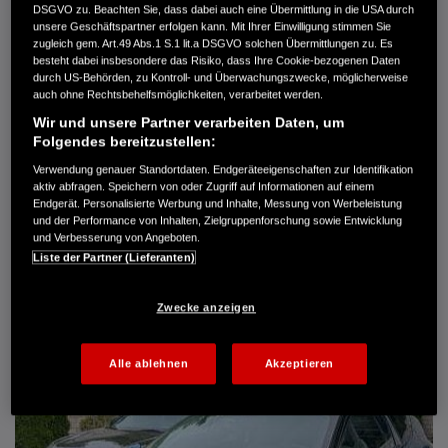
DSGVO zu. Beachten Sie, dass dabei auch eine Übermittlung in die USA durch
Türen
5
unsere Geschäftspartner erfolgen kann. Mit Ihrer Einwilligung stimmen Sie
Leistung
61 kW / 83 PS
zugleich gem. Art.49 Abs.1 S.1 lit.a DSGVO solchen Übermittlungen zu. Es
Hubraum
1.339 cm³
besteht dabei insbesondere das Risiko, dass Ihre Cookie-bezogenen Daten
Erstzulassung
10.2007
durch US-Behörden, zu Kontroll- und Überwachungszwecke, möglicherweise
Bauart
Limousine
auch ohne Rechtsbehelfsmöglichkeiten, verarbeitet werden.
Wir und unsere Partner verarbeiten Daten, um
AUTO HARKE GMBH
Folgendes bereitzustellen:
Randersweide 59-63
21035 Hamburg
Verwendung genauer Standortdaten. Endgeräteeigenschaften zur Identifikation
aktiv abfragen. Speichern von oder Zugriff auf Informationen auf einem
+49 40 735 935 0
Endgerät. Personalisierte Werbung und Inhalte, Messung von Werbeleistung
und der Performance von Inhalten, Zielgruppenforschung sowie Entwicklung
und Verbesserung von Angeboten.
DETAILS
Liste der Partner (Lieferanten)
FAVORITEN
Zwecke anzeigen
Alle ablehnen
Akzeptieren