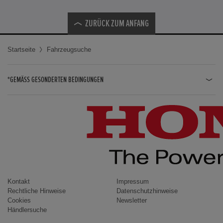
ZURÜCK ZUM ANFANG
Startseite
Fahrzeugsuche
*GEMÄSS GESONDERTEN BEDINGUNGEN
JAZZ HYBRID
JAZZ
CIVIC TYPE R
CIVIC HYBRID
CIVIC TOURER
CIVIC / CIVIC LIMOUSINE
Kontakt
Impressum
Rechtliche Hinweise
Datenschutzhinweise
INSIGHT
Cookies
Newsletter
Händlersuche
ACCORD