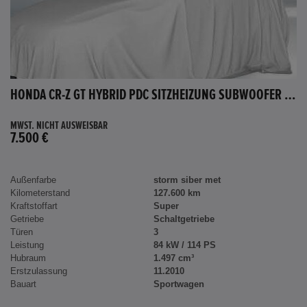
HONDA CR-Z GT HYBRID PDC SITZHEIZUNG SUBWOOFER BLUETOOTH
MWST. NICHT AUSWEISBAR
7.500 €
Außenfarbe
storm siber met
Kilometerstand
127.600 km
Kraftstoffart
Super
Getriebe
Schaltgetriebe
Türen
3
Leistung
84 kW / 114 PS
Hubraum
1.497 cm³
Erstzulassung
11.2010
Bauart
Sportwagen