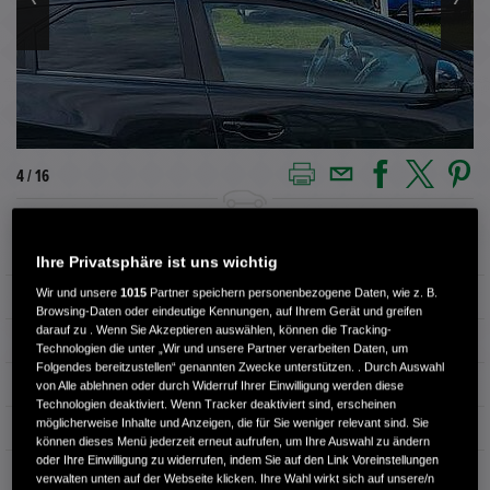
4 / 16
Außenfarbe
CRYSTAL BLACK
Ihre Privatsphäre ist uns wichtig
Wir und unsere
1015
Partner speichern personenbezogene Daten, wie z. B.
Kilometerstand
82.300 km
Browsing-Daten oder eindeutige Kennungen, auf Ihrem Gerät und greifen
darauf zu . Wenn Sie Akzeptieren auswählen, können die Tracking-
Kraftstoffart
Benzin
Technologien die unter „Wir und unsere Partner verarbeiten Daten, um
Folgendes bereitzustellen“ genannten Zwecke unterstützen. . Durch Auswahl
Getriebe
Automatik
von Alle ablehnen oder durch Widerruf Ihrer Einwilligung werden diese
Technologien deaktiviert. Wenn Tracker deaktiviert sind, erscheinen
möglicherweise Inhalte und Anzeigen, die für Sie weniger relevant sind. Sie
Türen
4
können dieses Menü jederzeit erneut aufrufen, um Ihre Auswahl zu ändern
oder Ihre Einwilligung zu widerrufen, indem Sie auf den Link Voreinstellungen
Leistung
104 kW / 141 PS
verwalten unten auf der Webseite klicken. Ihre Wahl wirkt sich auf unsere/n