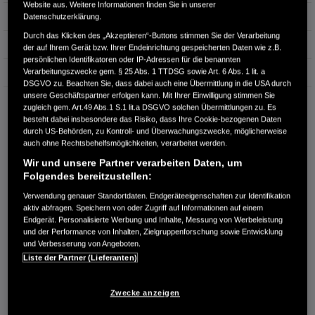
Website aus. Weitere Informationen finden Sie in unserer
Hubraum
1.798 cm³
Datenschutzerklärung.
Durch das Klicken des „Akzeptieren“-Buttons stimmen Sie der Verarbeitung
Erstzulassung
10.2014
der auf Ihrem Gerät bzw. Ihrer Endeinrichtung gespeicherten Daten wie z.B.
persönlichen Identifikatoren oder IP-Adressen für die benannten
Verarbeitungszwecke gem. § 25 Abs. 1 TTDSG sowie Art. 6 Abs. 1 lit. a
Bauart
Kombi
DSGVO zu. Beachten Sie, dass dabei auch eine Übermittlung in die USA durch
unsere Geschäftspartner erfolgen kann. Mit Ihrer Einwilligung stimmen Sie
AUTOHAUS ROSCHER BAUTZEN GMBH
zugleich gem. Art.49 Abs.1 S.1 lit.a DSGVO solchen Übermittlungen zu. Es
Neusalzaer Straße 63
besteht dabei insbesondere das Risiko, dass Ihre Cookie-bezogenen Daten
02625 Bautzen
durch US-Behörden, zu Kontroll- und Überwachungszwecke, möglicherweise
auch ohne Rechtsbehelfsmöglichkeiten, verarbeitet werden.
RUFEN SIE UNS AN:
Wir und unsere Partner verarbeiten Daten, um
0359131310
Folgendes bereitzustellen:
Verwendung genauer Standortdaten. Endgeräteeigenschaften zur Identifikation
aktiv abfragen. Speichern von oder Zugriff auf Informationen auf einem
Route planen
Endgerät. Personalisierte Werbung und Inhalte, Messung von Werbeleistung
Händlerbestand anzeigen
und der Performance von Inhalten, Zielgruppenforschung sowie Entwicklung
und Verbesserung von Angeboten.
Dealer Website anzeigen
Liste der Partner (Lieferanten)
Händler kontaktieren
Zwecke anzeigen
E-MAIL-ANFRAGE