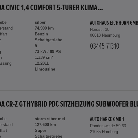
A CIVIC 1,4 COMFORT 5-TÜRER KLIMA...
arbe
silber
AUTOHAUS EICHHORN GM
erstand
74.900 km
Nordstr. 18
ffart
Benzin
06618 Naumburg
e
Schaltgetriebe
03445 71310
5
g
73 kW / 99 PS
m
1.339 cm³
assung
12.2011
Limousine
arbe
storm siber met
AUTO HARKE GMBH
erstand
127.600 km
Randersweide 59-63
ffart
Super
21035 Hamburg
e
Schaltgetriebe