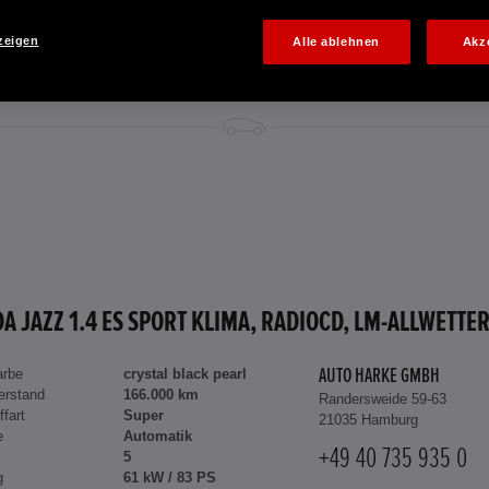
zeigen
Alle ablehnen
Akz
arbe
crystal black pearl
AUTO HARKE GMBH
erstand
166.000 km
Randersweide 59-63
ffart
Super
21035 Hamburg
e
Automatik
+49 40 735 935 0
5
g
61 kW / 83 PS