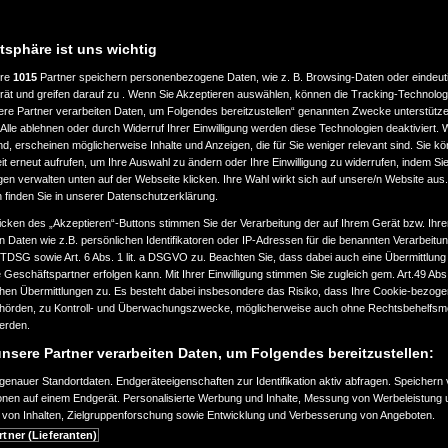
atsphäre ist uns wichtig
ere
1015
Partner speichern personenbezogene Daten, wie z. B. Browsing-Daten oder eindeu
LASSUNG
LEISTUNG
rät und greifen darauf zu . Wenn Sie Akzeptieren auswählen, können die Tracking-Technologi
ere Partner verarbeiten Daten, um Folgendes bereitzustellen“ genannten Zwecke unterstütze
Alle ablehnen oder durch Widerruf Ihrer Einwilligung werden diese Technologien deaktiviert.
bis
ind, erscheinen möglicherweise Inhalte und Anzeigen, die für Sie weniger relevant sind. Sie k
ab 2000
a
360.000
t erneut aufrufen, um Ihre Auswahl zu ändern oder Ihre Einwilligung zu widerrufen, indem Sie
km
gen verwalten unten auf der Webseite klicken. Ihre Wahl wirkt sich auf unsere/n Website aus
n finden Sie in unserer Datenschutzerklärung.
EART
KRAFTSTOFFART
icken des „Akzeptieren“-Buttons stimmen Sie der Verarbeitung der auf Ihrem Gerät bzw. Ihre
n Daten wie z.B. persönlichen Identifikatoren oder IP-Adressen für die benannten Verarbei
TTDSG sowie Art. 6 Abs. 1 lit. a DSGVO zu. Beachten Sie, dass dabei auch eine Übermittlung
Geschäftspartner erfolgen kann. Mit Ihrer Einwilligung stimmen Sie zugleich gem. Art.49 Abs.1
n Übermittlungen zu. Es besteht dabei insbesondere das Risiko, dass Ihre Cookie-bezog
örden, zu Kontroll- und Überwachungszwecke, möglicherweise auch ohne Rechtsbehelfsmö
EURONORM
werden.
nsere Partner verarbeiten Daten, um Folgendes bereitzustellen:
enauer Standortdaten. Endgeräteeigenschaften zur Identifikation aktiv abfragen. Speichern 
ionen auf einem Endgerät. Personalisierte Werbung und Inhalte, Messung von Werbeleistung 
von Inhalten, Zielgruppenforschung sowie Entwicklung und Verbesserung von Angeboten.
SUCHAUFTRAG ERSTELLEN
rtner (Lieferanten)