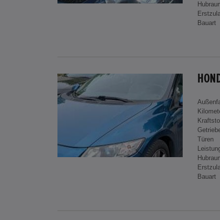
Hubrau
Erstzul
Bauart
HOND
Außenf
Kilomet
Kraftsto
Getrieb
Türen
Leistun
Hubrau
Erstzul
Bauart