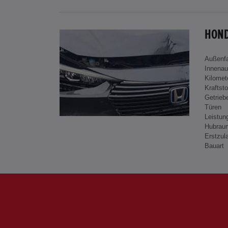
HOND
Außenf
Innenau
Kilomet
Kraftsto
Getrieb
Türen
Leistun
Hubrau
Erstzul
Bauart