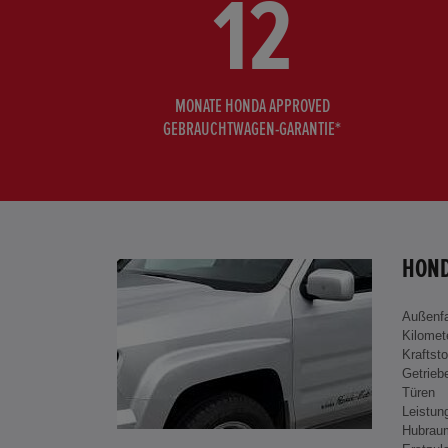
12
MONATE HONDA APPROVED
GEBRAUCHTWAGEN-GARANTIE*
HOND
Außenf
Kilomet
Kraftsto
Getrieb
Türen
Leistun
Hubrau