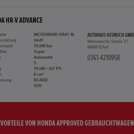
A HR-V ADVANCE
arbe
METEOROID GRAY M.
AUTOHAUS HEUNSCH GMB
sstattung
Stoff
Weimarische Straße 17
erstand
70.040 km
99099 Erfurt
ffart
Super
0361-4210958
e
Automatik
5
g
79 kW / 107 PS
m
0 cm³
assung
02.2022
SUV
VORTEILE VON HONDA APPROVED GEBRAUCHTWAGEN