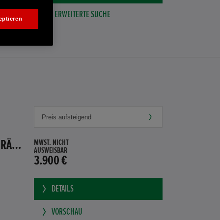
ERWEITERTE SUCHE
eptieren
HONDA JAZZ 1.4 ES SPORT KLIMA, RADIOCD, LM-ALLWETTERRÄDER, PRIVACY
MWST. NICHT
AUSWEISBAR
3.900 €
DETAILS
VORSCHAU