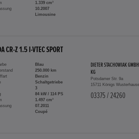
m
1.339 cm³
assung
10.2007
Limousine
A CR-Z 1.5 I-VTEC SPORT
arbe
Blau
DIETER STACHOWIAK GMBH
erstand
250.000 km
KG
ffart
Benzin
Potsdamer Str. 9a
e
Schaltgetriebe
15711 Königs Wusterhaus
3
g
84 kW / 114 PS
03375 / 24260
m
1.497 cm³
assung
07.2011
Coupé