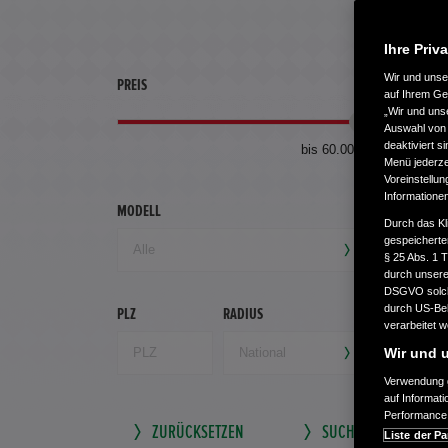
Ihre Priv
Wir und uns
PREIS
ERSTZU
auf Ihrem Ge
„Wir und uns
Auswahl von 
deaktiviert s
bis 60.000 €
Menü jederzei
Voreinstellun
Informatione
MODELL
GETRIEB
Durch das Kl
gespeicherte
§ 25 Abs. 1 
durch unsere 
DSGVO solche
durch US-Beh
PLZ
RADIUS
verarbeitet 
Wir und u
Verwendung g
auf Informat
Performance 
ZURÜCKSETZEN
SUCHE SPEICHERN
Liste der Pa