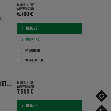
MWST. NICHT
AUSWEISBAR
6.790 €
BH
DETAILS
VORSCHAU
FAVORITEN
VERGLEICHEN
HONDA CR-Z GT HYBRID PDC SITZHEIZUNG SUBWOOFER BLUETOOTH
MWST. NICHT
AUSWEISBAR
7.500 €
F
DETAILS
V