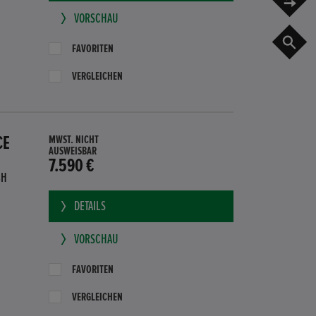
VORSCHAU
G
FAVORITEN
VERGLEICHEN
CE
MWST. NICHT
AUSWEISBAR
7.590 €
BH
DETAILS
VORSCHAU
FAVORITEN
VERGLEICHEN