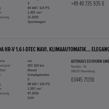
+49 40 735 935 0
3
g
84 kW / 114 PS
m
1.497 cm³
assung
11.2010
Sportwagen
A HR-V 1.6 I-DTEC NAVI. KLIMAAUTOMATIK... ELEGAN
arbe
rot
AUTOHAUS EICHHORN GM
erstand
207.324 km
Nordstr. 18
ffart
Diesel
06618 Naumburg
e
Schaltgetriebe
03445 71310
5
g
88 kW / 120 PS
m
1.597 cm³
assung
07.2016
SUV