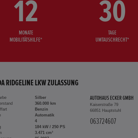
12
30
MONATE
TAGE
MOBILITÄTSHILFE*
UMTAUSCHRECHT*
A RIDGELINE LKW ZULASSUNG
arbe
Silber
AUTOHAUS ECKER GMBH
erstand
360.000 km
Kaiserstraße 79
ffart
Benzin
66851 Hauptstuhl
e
Automatik
063724607
4
g
184 kW / 250 PS
m
3.471 cm³