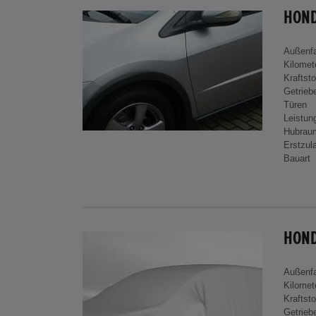
HOND
Außenf
Kilomet
Kraftsto
Getrieb
Türen
Leistun
Hubrau
Erstzul
Bauart
Außenf
Kilomet
Kraftsto
Getrieb