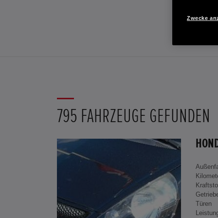
Zwecke an
795 FAHRZEUGE GEFUNDEN
Außenf
Kilomet
Kraftsto
Getrieb
Türen
Leistun