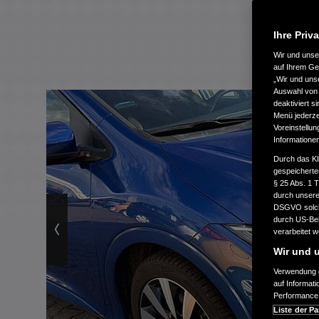
Ihre Priv
Wir und uns
auf Ihrem Ge
„Wir und uns
Auswahl von 
deaktiviert s
Menü jederzei
Voreinstellun
Informatione
Durch das Kl
gespeicherte
§ 25 Abs. 1 
durch unsere 
DSGVO solche
durch US-Beh
verarbeitet 
Wir und u
Verwendung g
auf Informat
Performance 
Liste der Pa