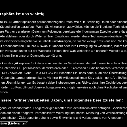
MWST. NICHT AUSWEISBAR
13.900 €
atsphäre ist uns wichtig
ere
1013
Partner speichern personenbezogene Daten, wie z. B. Browsing-Daten oder eindeu
rät und greifen darauf zu . Wenn Sie Akzeptieren auswählen, können die Tracking-Technologi
ere Partner verarbeiten Daten, um Folgendes bereitzustellen“ genannten Zwecke unterstütze
Alle ablehnen oder durch Widerruf Ihrer Einwilligung werden diese Technologien deaktiviert.
ind, erscheinen möglicherweise Inhalte und Anzeigen, die für Sie weniger relevant sind. Sie k
t erneut aufrufen, um Ihre Auswahl zu ändern oder Ihre Einwilligung zu widerrufen, indem Sie
gen verwalten unten auf der Webseite klicken. Ihre Wahl wirkt sich auf unsere/n Website aus
n finden Sie in unserer Datenschutzerklärung.
icken des „Akzeptieren“-Buttons stimmen Sie der Verarbeitung der auf Ihrem Gerät bzw. Ihre
n Daten wie z.B. persönlichen Identifikatoren oder IP-Adressen für die benannten Verarbei
TTDSG sowie Art. 6 Abs. 1 lit. a DSGVO zu. Beachten Sie, dass dabei auch eine Übermittlung
Geschäftspartner erfolgen kann. Mit Ihrer Einwilligung stimmen Sie zugleich gem. Art.49 Abs.1
n Übermittlungen zu. Es besteht dabei insbesondere das Risiko, dass Ihre Cookie-bezog
örden, zu Kontroll- und Überwachungszwecke, möglicherweise auch ohne Rechtsbehelfsmö
werden.
nsere Partner verarbeiten Daten, um Folgendes bereitzustellen:
enauer Standortdaten. Endgeräteeigenschaften zur Identifikation aktiv abfragen. Speichern 
ionen auf einem Endgerät. Personalisierte Werbung und Inhalte, Messung von Werbeleistung 
von Inhalten, Zielgruppenforschung sowie Entwicklung und Verbesserung von Angeboten.
rtner (Lieferanten)