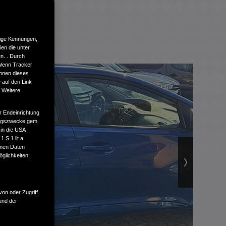
tige Kennungen,
en die unter
n. . Durch
 Wenn Tracker
önnen dieses
 auf den Link
. Weitere
r Endeinrichtung
tungszwecke gem.
 in die USA
 S.1 lit.a
enen Daten
glichkeiten,
von oder Zugriff
und der