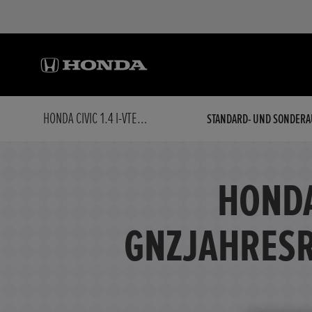
HONDA CIVIC 1.4 I-VTEC EDITION X GNZJAHRESREIFEN, ANH.KUPPLUNG, KAMERA, UISW.
STANDARD- UND SONDERA
HONDA 
GNZJAHRESR