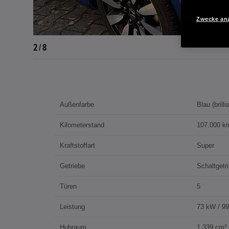
Zwecke an
2 / 8
Außenfarbe
Blau (brill
Kilometerstand
107.000 k
Kraftstoffart
Super
Getriebe
Schaltgetr
Türen
5
Leistung
73 kW / 9
Hubraum
1.339 cm³