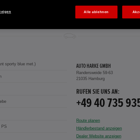
zeigen
Alle ablehnen
Akz
iant sporty blue met.)
AUTO HARKE GMBH
Randersweide 59-63
m
21035 Hamburg
RUFEN SIE UNS AN:
+49 40 735 93
iebe
Route planen
9 PS
Händlerbestand anzeigen
Dealer Website anzeigen