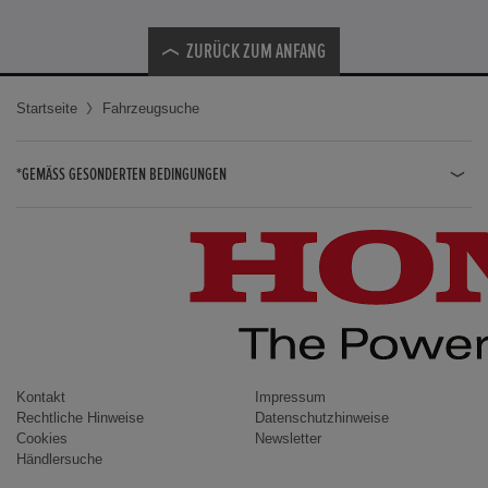
ZURÜCK ZUM ANFANG
Startseite
Fahrzeugsuche
*GEMÄSS GESONDERTEN BEDINGUNGEN
JAZZ HYBRID
JAZZ
CIVIC TYPE R
CIVIC HYBRID
CIVIC TOURER
CIVIC / CIVIC LIMOUSINE
Kontakt
Impressum
Rechtliche Hinweise
Datenschutzhinweise
INSIGHT
Cookies
Newsletter
Händlersuche
ACCORD