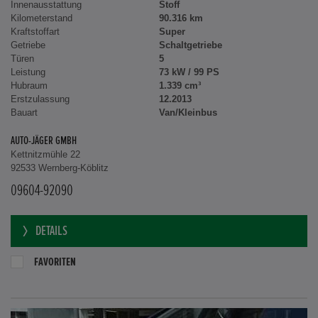
Innenausstattung
Stoff
Kilometerstand
90.316 km
Kraftstoffart
Super
Getriebe
Schaltgetriebe
Türen
5
Leistung
73 kW / 99 PS
Hubraum
1.339 cm³
Erstzulassung
12.2013
Bauart
Van/Kleinbus
AUTO-JÄGER GMBH
Kettnitzmühle 22
92533 Wernberg-Köblitz
09604-92090
DETAILS
FAVORITEN