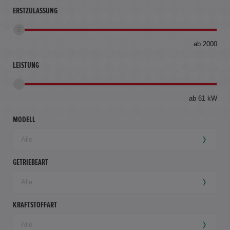
ERSTZULASSUNG
bis
ab 2000
360
km
LEISTUNG
ab 61 kW
MODELL
GETRIEBEART
KRAFTSTOFFART