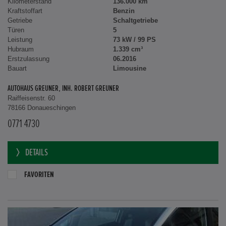
Kilometerstand
136.000 km
Kraftstoffart
Benzin
Getriebe
Schaltgetriebe
Türen
5
Leistung
73 kW / 99 PS
Hubraum
1.339 cm³
Erstzulassung
06.2016
Bauart
Limousine
AUTOHAUS GREUNER, INH. ROBERT GREUNER
Raiffeisenstr. 60
78166 Donaueschingen
0771 4730
DETAILS
FAVORITEN