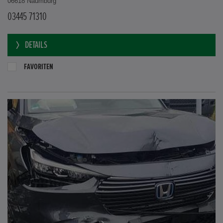
06618 Naumburg
03445 71310
DETAILS
FAVORITEN