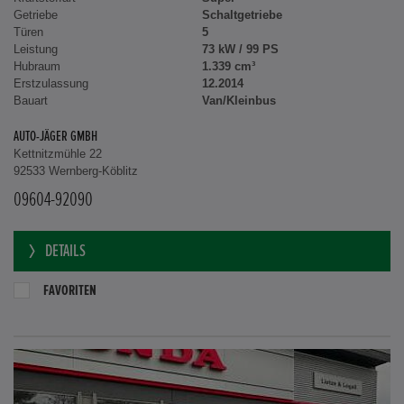
Getriebe
Schaltgetriebe
Türen
5
Leistung
73 kW / 99 PS
Hubraum
1.339 cm³
Erstzulassung
12.2014
Bauart
Van/Kleinbus
AUTO-JÄGER GMBH
Kettnitzmühle 22
92533 Wernberg-Köblitz
09604-92090
DETAILS
FAVORITEN