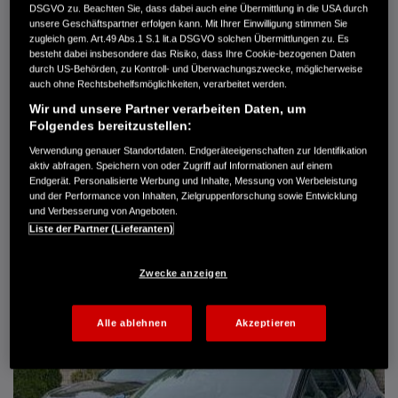
DSGVO zu. Beachten Sie, dass dabei auch eine Übermittlung in die USA durch
Türen
5
unsere Geschäftspartner erfolgen kann. Mit Ihrer Einwilligung stimmen Sie
Leistung
61 kW / 83 PS
zugleich gem. Art.49 Abs.1 S.1 lit.a DSGVO solchen Übermittlungen zu. Es
Hubraum
1.339 cm³
besteht dabei insbesondere das Risiko, dass Ihre Cookie-bezogenen Daten
Erstzulassung
10.2007
durch US-Behörden, zu Kontroll- und Überwachungszwecke, möglicherweise
Bauart
Limousine
auch ohne Rechtsbehelfsmöglichkeiten, verarbeitet werden.
Wir und unsere Partner verarbeiten Daten, um
AUTO HARKE GMBH
Folgendes bereitzustellen:
Randersweide 59-63
21035 Hamburg
Verwendung genauer Standortdaten. Endgeräteeigenschaften zur Identifikation
aktiv abfragen. Speichern von oder Zugriff auf Informationen auf einem
+49 40 735 935 0
Endgerät. Personalisierte Werbung und Inhalte, Messung von Werbeleistung
und der Performance von Inhalten, Zielgruppenforschung sowie Entwicklung
und Verbesserung von Angeboten.
DETAILS
Liste der Partner (Lieferanten)
FAVORITEN
Zwecke anzeigen
Alle ablehnen
Akzeptieren