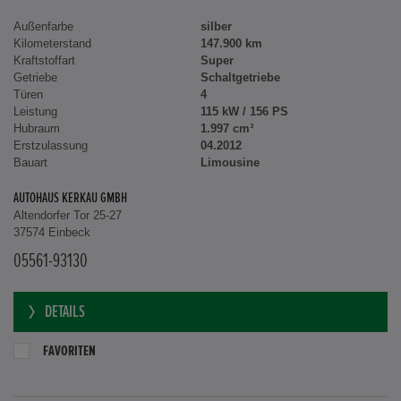
Außenfarbe
silber
Kilometerstand
147.900 km
Kraftstoffart
Super
Getriebe
Schaltgetriebe
Türen
4
Leistung
115 kW / 156 PS
Hubraum
1.997 cm³
Erstzulassung
04.2012
Bauart
Limousine
AUTOHAUS KERKAU GMBH
Altendorfer Tor 25-27
37574 Einbeck
05561-93130
DETAILS
FAVORITEN