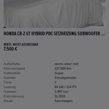
HONDA CR-Z GT HYBRID PDC SITZHEIZUNG SUBWOOFER BLUETOOTH
MWST. NICHT AUSWEISBAR
7.500 €
Außenfarbe
storm siber met
Kilometerstand
127.600 km
Kraftstoffart
Super
Getriebe
Schaltgetriebe
Türen
3
Leistung
84 kW / 114 PS
Hubraum
1.497 cm³
Erstzulassung
11.2010
Bauart
Sportwagen