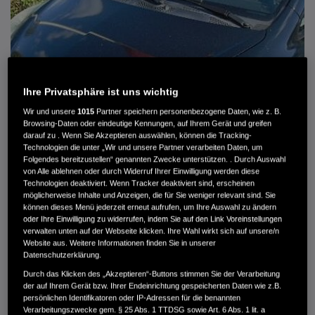
Ihre Privatsphäre ist uns wichtig
Wir und unsere
1015
Partner speichern personenbezogene Daten, wie z. B.
Browsing-Daten oder eindeutige Kennungen, auf Ihrem Gerät und greifen
darauf zu . Wenn Sie Akzeptieren auswählen, können die Tracking-
Technologien die unter „Wir und unsere Partner verarbeiten Daten, um
Folgendes bereitzustellen“ genannten Zwecke unterstützen. . Durch Auswahl
von Alle ablehnen oder durch Widerruf Ihrer Einwilligung werden diese
HONDA JAZZ 1.4 ES SPORT KLIMA, RADIOCD, LM-ALLWETTERRÄDER, PRIVACY
Technologien deaktiviert. Wenn Tracker deaktiviert sind, erscheinen
möglicherweise Inhalte und Anzeigen, die für Sie weniger relevant sind. Sie
können dieses Menü jederzeit erneut aufrufen, um Ihre Auswahl zu ändern
MWST. NICHT AUSWEISBAR
oder Ihre Einwilligung zu widerrufen, indem Sie auf den Link Voreinstellungen
3.900 €
verwalten unten auf der Webseite klicken. Ihre Wahl wirkt sich auf unsere/n
Website aus. Weitere Informationen finden Sie in unserer
Datenschutzerklärung.
Außenfarbe
crystal black pearl
Durch das Klicken des „Akzeptieren“-Buttons stimmen Sie der Verarbeitung
Kilometerstand
166.000 km
der auf Ihrem Gerät bzw. Ihrer Endeinrichtung gespeicherten Daten wie z.B.
persönlichen Identifikatoren oder IP-Adressen für die benannten
Kraftstoffart
Super
Verarbeitungszwecke gem. § 25 Abs. 1 TTDSG sowie Art. 6 Abs. 1 lit. a
Getriebe
Automatik