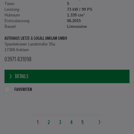
Türen
5
Leistung
73 kW / 99 PS
Hubraum
1.339 cm³
Erstzulassung
06.2015
Bauart
Limousine
AUTOHAUS LIETZE & LOGALL ANKLAM GMBH
Spantekower Landstraße 35a
17389 Anklam
03971-831098
DETAILS
FAVORITEN
1
2
3
4
5