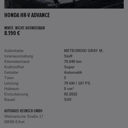
HONDA HR-V ADVANCE
MWST. NICHT AUSWEISBAR
8.190 €
Außenfarbe
METEOROID GRAY M.
Innenausstattung
Stoff
Kilometerstand
70.040 km
Kraftstoffart
Super
Getriebe
Automatik
Türen
5
Leistung
79 kW / 107 PS
Hubraum
0 cm³
Erstzulassung
02.2022
Bauart
SUV
AUTOHAUS HEUNSCH GMBH
Weimarische Straße 17
99099 Erfurt