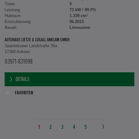
Türen
5
Leistung
73 kW / 99 PS
Hubraum
1.339 cm³
Erstzulassung
06.2015
Bauart
Limousine
AUTOHAUS LIETZE & LOGALL ANKLAM GMBH
Spantekower Landstraße 35a
17389 Anklam
03971-831098
DETAILS
FAVORITEN
1
2
3
4
5