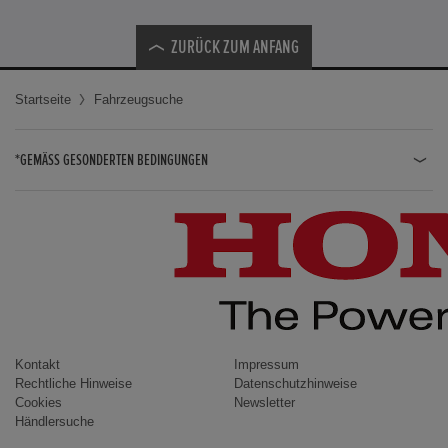
ZURÜCK ZUM ANFANG
Startseite
Fahrzeugsuche
*GEMÄSS GESONDERTEN BEDINGUNGEN
JAZZ HYBRID
JAZZ
CIVIC TYPE R
CIVIC HYBRID
CIVIC TOURER
CIVIC / CIVIC LIMOUSINE
Kontakt
Impressum
Rechtliche Hinweise
Datenschutzhinweise
INSIGHT
Cookies
Newsletter
Händlersuche
ACCORD