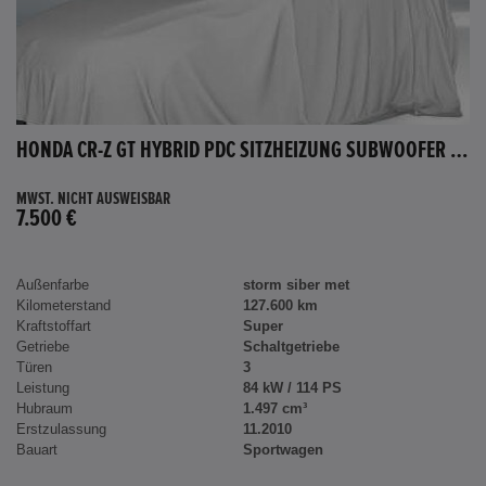
HONDA CR-Z GT HYBRID PDC SITZHEIZUNG SUBWOOFER BLUETOOTH
MWST. NICHT AUSWEISBAR
7.500 €
Außenfarbe
storm siber met
Kilometerstand
127.600 km
Kraftstoffart
Super
Getriebe
Schaltgetriebe
Türen
3
Leistung
84 kW / 114 PS
Hubraum
1.497 cm³
Erstzulassung
11.2010
Bauart
Sportwagen