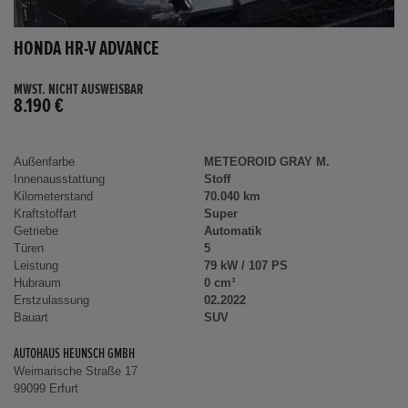
HONDA HR-V ADVANCE
MWST. NICHT AUSWEISBAR
8.190 €
Außenfarbe
METEOROID GRAY M.
Innenausstattung
Stoff
Kilometerstand
70.040 km
Kraftstoffart
Super
Getriebe
Automatik
Türen
5
Leistung
79 kW / 107 PS
Hubraum
0 cm³
Erstzulassung
02.2022
Bauart
SUV
AUTOHAUS HEUNSCH GMBH
Weimarische Straße 17
99099 Erfurt