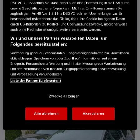
DSGVO zu. Beachten Sie, dass dabei auch eine Übermittlung in die USA durch
Türen
5
unsere Geschäftspartner erfolgen kann. Mit Ihrer Einwilligung stimmen Sie
Leistung
61 kW / 83 PS
zugleich gem. Art.49 Abs.1 S.1 lit.a DSGVO solchen Übermittlungen zu. Es
Hubraum
1.339 cm³
besteht dabei insbesondere das Risiko, dass Ihre Cookie-bezogenen Daten
Erstzulassung
10.2007
durch US-Behörden, zu Kontroll- und Überwachungszwecke, möglicherweise
Bauart
Limousine
auch ohne Rechtsbehelfsmöglichkeiten, verarbeitet werden.
Wir und unsere Partner verarbeiten Daten, um
AUTO HARKE GMBH
Folgendes bereitzustellen:
Randersweide 59-63
21035 Hamburg
Verwendung genauer Standortdaten. Endgeräteeigenschaften zur Identifikation
aktiv abfragen. Speichern von oder Zugriff auf Informationen auf einem
+49 40 735 935 0
Endgerät. Personalisierte Werbung und Inhalte, Messung von Werbeleistung
und der Performance von Inhalten, Zielgruppenforschung sowie Entwicklung
und Verbesserung von Angeboten.
DETAILS
Liste der Partner (Lieferanten)
FAVORITEN
Zwecke anzeigen
Alle ablehnen
Akzeptieren