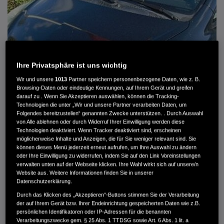
Ihre Privatsphäre ist uns wichtig
Wir und unsere
1013
Partner speichern personenbezogene Daten, wie z. B.
Browsing-Daten oder eindeutige Kennungen, auf Ihrem Gerät und greifen
darauf zu . Wenn Sie Akzeptieren auswählen, können die Tracking-
Technologien die unter „Wir und unsere Partner verarbeiten Daten, um
Folgendes bereitzustellen“ genannten Zwecke unterstützen. . Durch Auswahl
von Alle ablehnen oder durch Widerruf Ihrer Einwilligung werden diese
HONDA JAZZ 1.4 ES SPORT KLIMA, RADIOCD, LM-ALLWETTERRÄDER, PRIVACY
Technologien deaktiviert. Wenn Tracker deaktiviert sind, erscheinen
möglicherweise Inhalte und Anzeigen, die für Sie weniger relevant sind. Sie
können dieses Menü jederzeit erneut aufrufen, um Ihre Auswahl zu ändern
MWST. NICHT AUSWEISBAR
oder Ihre Einwilligung zu widerrufen, indem Sie auf den Link Voreinstellungen
3.900 €
verwalten unten auf der Webseite klicken. Ihre Wahl wirkt sich auf unsere/n
Website aus. Weitere Informationen finden Sie in unserer
Datenschutzerklärung.
Außenfarbe
crystal black pearl
Durch das Klicken des „Akzeptieren“-Buttons stimmen Sie der Verarbeitung
Kilometerstand
166.000 km
der auf Ihrem Gerät bzw. Ihrer Endeinrichtung gespeicherten Daten wie z.B.
persönlichen Identifikatoren oder IP-Adressen für die benannten
Kraftstoffart
Super
Verarbeitungszwecke gem. § 25 Abs. 1 TTDSG sowie Art. 6 Abs. 1 lit. a
Getriebe
Automatik