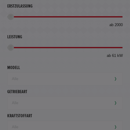
ERSTZULASSUNG
bis
ab 2000
360
km
LEISTUNG
ab 61 kW
MODELL
GETRIEBEART
KRAFTSTOFFART