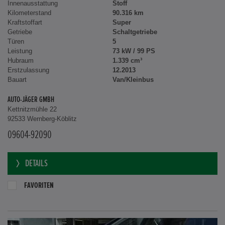
Innenausstattung
Stoff
Kilometerstand
90.316 km
Kraftstoffart
Super
Getriebe
Schaltgetriebe
Türen
5
Leistung
73 kW / 99 PS
Hubraum
1.339 cm³
Erstzulassung
12.2013
Bauart
Van/Kleinbus
AUTO-JÄGER GMBH
Kettnitzmühle 22
92533 Wernberg-Köblitz
09604-92090
DETAILS
FAVORITEN