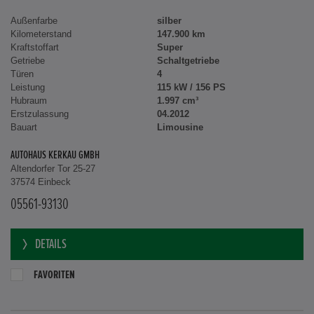
Außenfarbe
silber
Kilometerstand
147.900 km
Kraftstoffart
Super
Getriebe
Schaltgetriebe
Türen
4
Leistung
115 kW / 156 PS
Hubraum
1.997 cm³
Erstzulassung
04.2012
Bauart
Limousine
AUTOHAUS KERKAU GMBH
Altendorfer Tor 25-27
37574 Einbeck
05561-93130
DETAILS
FAVORITEN