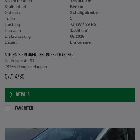
Kilometerstand
136.000 km
Kraftstoffart
Benzin
Getriebe
Schaltgetriebe
Türen
5
Leistung
73 kW / 99 PS
Hubraum
1.339 cm³
Erstzulassung
06.2016
Bauart
Limousine
AUTOHAUS GREUNER, INH. ROBERT GREUNER
Raiffeisenstr. 60
78166 Donaueschingen
0771 4730
DETAILS
FAVORITEN