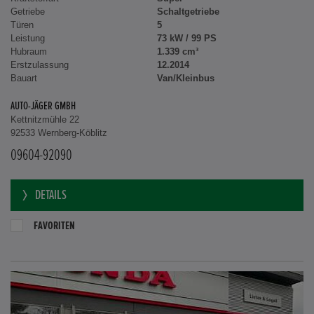
Getriebe
Schaltgetriebe
Türen
5
Leistung
73 kW / 99 PS
Hubraum
1.339 cm³
Erstzulassung
12.2014
Bauart
Van/Kleinbus
AUTO-JÄGER GMBH
Kettnitzmühle 22
92533 Wernberg-Köblitz
09604-92090
DETAILS
FAVORITEN