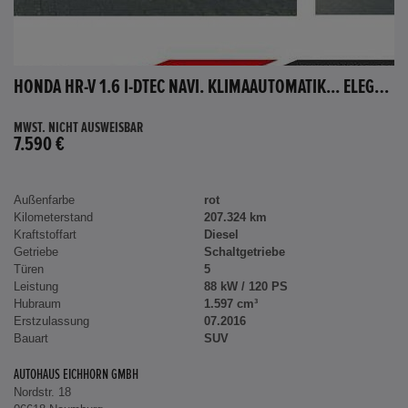
HONDA HR-V 1.6 I-DTEC NAVI. KLIMAAUTOMATIK... ELEGANCE
MWST. NICHT AUSWEISBAR
7.590 €
Außenfarbe
rot
Kilometerstand
207.324 km
Kraftstoffart
Diesel
Getriebe
Schaltgetriebe
Türen
5
Leistung
88 kW / 120 PS
Hubraum
1.597 cm³
Erstzulassung
07.2016
Bauart
SUV
AUTOHAUS EICHHORN GMBH
Nordstr. 18