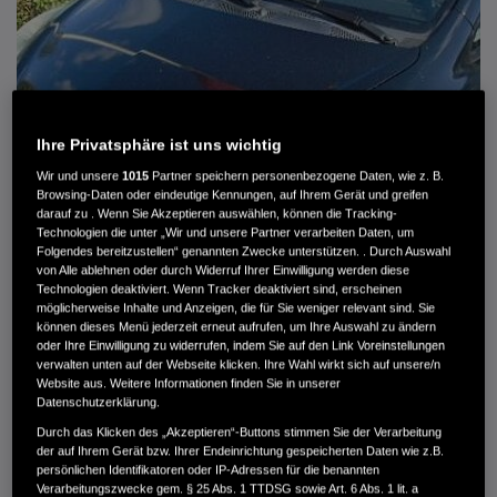
Ihre Privatsphäre ist uns wichtig
Wir und unsere
1015
Partner speichern personenbezogene Daten, wie z. B.
Browsing-Daten oder eindeutige Kennungen, auf Ihrem Gerät und greifen
darauf zu . Wenn Sie Akzeptieren auswählen, können die Tracking-
Technologien die unter „Wir und unsere Partner verarbeiten Daten, um
Folgendes bereitzustellen“ genannten Zwecke unterstützen. . Durch Auswahl
von Alle ablehnen oder durch Widerruf Ihrer Einwilligung werden diese
HONDA JAZZ 1.4 ES SPORT KLIMA, RADIOCD, LM-ALLWETTERRÄDER, PRIVACY
Technologien deaktiviert. Wenn Tracker deaktiviert sind, erscheinen
möglicherweise Inhalte und Anzeigen, die für Sie weniger relevant sind. Sie
können dieses Menü jederzeit erneut aufrufen, um Ihre Auswahl zu ändern
MWST. NICHT AUSWEISBAR
oder Ihre Einwilligung zu widerrufen, indem Sie auf den Link Voreinstellungen
3.900 €
verwalten unten auf der Webseite klicken. Ihre Wahl wirkt sich auf unsere/n
Website aus. Weitere Informationen finden Sie in unserer
Datenschutzerklärung.
Außenfarbe
crystal black pearl
Durch das Klicken des „Akzeptieren“-Buttons stimmen Sie der Verarbeitung
Kilometerstand
166.000 km
der auf Ihrem Gerät bzw. Ihrer Endeinrichtung gespeicherten Daten wie z.B.
persönlichen Identifikatoren oder IP-Adressen für die benannten
Kraftstoffart
Super
Verarbeitungszwecke gem. § 25 Abs. 1 TTDSG sowie Art. 6 Abs. 1 lit. a
Getriebe
Automatik