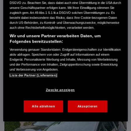
DSGVO zu. Beachten Sie, dass dabei auch eine Übermittlung in die USA durch
Türen
5
unsere Geschäftspartner erfolgen kann. Mit Ihrer Einwilligung stimmen Sie
Leistung
61 kW / 83 PS
zugleich gem. Art.49 Abs.1 S.1 lit.a DSGVO solchen Übermittlungen zu. Es
Hubraum
1.339 cm³
besteht dabei insbesondere das Risiko, dass Ihre Cookie-bezogenen Daten
Erstzulassung
10.2007
durch US-Behörden, zu Kontroll- und Überwachungszwecke, möglicherweise
Bauart
Limousine
auch ohne Rechtsbehelfsmöglichkeiten, verarbeitet werden.
Wir und unsere Partner verarbeiten Daten, um
AUTO HARKE GMBH
Folgendes bereitzustellen:
Randersweide 59-63
21035 Hamburg
Verwendung genauer Standortdaten. Endgeräteeigenschaften zur Identifikation
aktiv abfragen. Speichern von oder Zugriff auf Informationen auf einem
+49 40 735 935 0
Endgerät. Personalisierte Werbung und Inhalte, Messung von Werbeleistung
und der Performance von Inhalten, Zielgruppenforschung sowie Entwicklung
und Verbesserung von Angeboten.
DETAILS
Liste der Partner (Lieferanten)
FAVORITEN
Zwecke anzeigen
Alle ablehnen
Akzeptieren