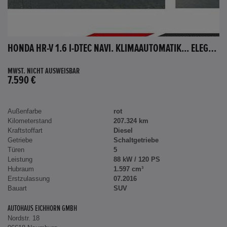
HONDA HR-V 1.6 I-DTEC NAVI. KLIMAAUTOMATIK... ELEGANCE
MWST. NICHT AUSWEISBAR
7.590 €
Außenfarbe
rot
Kilometerstand
207.324 km
Kraftstoffart
Diesel
Getriebe
Schaltgetriebe
Türen
5
Leistung
88 kW / 120 PS
Hubraum
1.597 cm³
Erstzulassung
07.2016
Bauart
SUV
AUTOHAUS EICHHORN GMBH
Nordstr. 18