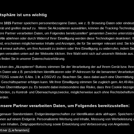
atsphäre ist uns wichtig
ere
1015
Partner speichern personenbezogene Daten, wie z. B. Browsing-Daten oder eindeu
rät und greifen darauf zu . Wenn Sie Akzeptieren auswählen, können die Tracking-Technologi
ere Partner verarbeiten Daten, um Folgendes bereitzustellen“ genannten Zwecke unterstütze
Alle ablehnen oder durch Widerruf Ihrer Einwilligung werden diese Technologien deaktiviert.
ind, erscheinen möglicherweise Inhalte und Anzeigen, die für Sie weniger relevant sind. Sie k
t erneut aufrufen, um Ihre Auswahl zu ändern oder Ihre Einwilligung zu widerrufen, indem Sie
gen verwalten unten auf der Webseite klicken. Ihre Wahl wirkt sich auf unsere/n Website aus
n finden Sie in unserer Datenschutzerklärung.
icken des „Akzeptieren“-Buttons stimmen Sie der Verarbeitung der auf Ihrem Gerät bzw. Ihre
n Daten wie z.B. persönlichen Identifikatoren oder IP-Adressen für die benannten Verarbei
TTDSG sowie Art. 6 Abs. 1 lit. a DSGVO zu. Beachten Sie, dass dabei auch eine Übermittlung
Geschäftspartner erfolgen kann. Mit Ihrer Einwilligung stimmen Sie zugleich gem. Art.49 Abs.1
n Übermittlungen zu. Es besteht dabei insbesondere das Risiko, dass Ihre Cookie-bezog
örden, zu Kontroll- und Überwachungszwecke, möglicherweise auch ohne Rechtsbehelfsmö
werden.
nsere Partner verarbeiten Daten, um Folgendes bereitzustellen:
enauer Standortdaten. Endgeräteeigenschaften zur Identifikation aktiv abfragen. Speichern 
ionen auf einem Endgerät. Personalisierte Werbung und Inhalte, Messung von Werbeleistung 
von Inhalten, Zielgruppenforschung sowie Entwicklung und Verbesserung von Angeboten.
rtner (Lieferanten)