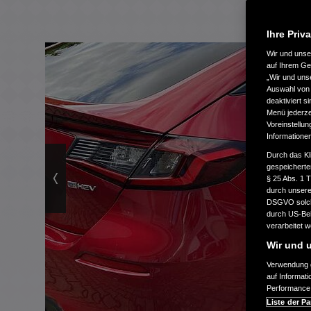
Ihre Priv
Wir und uns
auf Ihrem Ge
„Wir und uns
Auswahl von 
deaktiviert s
Menü jederzei
Voreinstellun
Informatione
Durch das Kl
gespeicherte
§ 25 Abs. 1 
durch unsere 
DSGVO solche
durch US-Beh
verarbeitet 
Wir und u
Verwendung g
auf Informat
Performance 
Liste der Pa