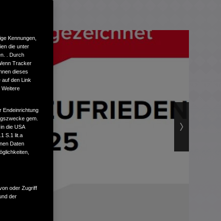
tige Kennungen,
en die unter
n. . Durch
 Wenn Tracker
önnen dieses
 auf den Link
. Weitere
r Endeinrichtung
tungszwecke gem.
 in die USA
 S.1 lit.a
enen Daten
glichkeiten,
von oder Zugriff
und der