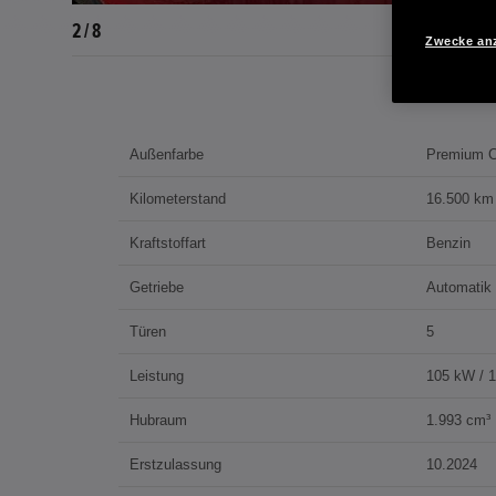
2 / 8
Zwecke an
Außenfarbe
Premium Cr
Kilometerstand
16.500 km
Kraftstoffart
Benzin
Getriebe
Automatik
Türen
5
Leistung
105 kW / 
Hubraum
1.993 cm³
Erstzulassung
10.2024