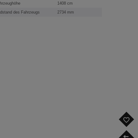
hrzeughöhe
1408 cm
dstand des Fahrzeugs
2734 mm
F
V