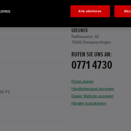
zeigen
Alle ablehnen
Akz
hite Pearl
AUTOHAUS GREUNER, INH. ROBERT
GREUNER
Raiffeisenstr. 60
78166 Donaueschingen
RUFEN SIE UNS AN:
0771 4730
Route planen
Händlerbestand anzeigen
154 PS
Dealer Website anzeigen
Händler kontaktieren