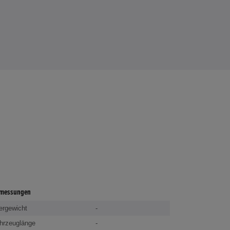
messungen
ergewicht
-
hrzeuglänge
-