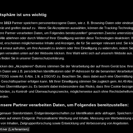
atsphäre ist uns wichtig
ere
1013
Partner speichern personenbezogene Daten, wie z. B. Browsing-Daten oder eindeu
rät und greifen darauf zu . Wenn Sie Akzeptieren auswählen, können die Tracking-Technologi
ere Partner verarbeiten Daten, um Folgendes bereitzustellen“ genannten Zwecke unterstütze
Alle ablehnen oder durch Widerruf Ihrer Einwilligung werden diese Technologien deaktiviert.
ind, erscheinen möglicherweise Inhalte und Anzeigen, die für Sie weniger relevant sind. Sie k
t erneut aufrufen, um Ihre Auswahl zu ändern oder Ihre Einwilligung zu widerrufen, indem Sie
gen verwalten unten auf der Webseite klicken. Ihre Wahl wirkt sich auf unsere/n Website aus
n finden Sie in unserer Datenschutzerklärung.
icken des „Akzeptieren“-Buttons stimmen Sie der Verarbeitung der auf Ihrem Gerät bzw. Ihre
n Daten wie z.B. persönlichen Identifikatoren oder IP-Adressen für die benannten Verarbei
TTDSG sowie Art. 6 Abs. 1 lit. a DSGVO zu. Beachten Sie, dass dabei auch eine Übermittlung
Geschäftspartner erfolgen kann. Mit Ihrer Einwilligung stimmen Sie zugleich gem. Art.49 Abs.1
n Übermittlungen zu. Es besteht dabei insbesondere das Risiko, dass Ihre Cookie-bezog
örden, zu Kontroll- und Überwachungszwecke, möglicherweise auch ohne Rechtsbehelfsmö
werden.
nsere Partner verarbeiten Daten, um Folgendes bereitzustellen:
enauer Standortdaten. Endgeräteeigenschaften zur Identifikation aktiv abfragen. Speichern 
ionen auf einem Endgerät. Personalisierte Werbung und Inhalte, Messung von Werbeleistung 
von Inhalten, Zielgruppenforschung sowie Entwicklung und Verbesserung von Angeboten.
rtner (Lieferanten)