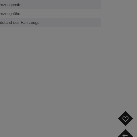
hrzeugbreite
-
hrzeughöhe
-
dstand des Fahrzeugs
-
F
V