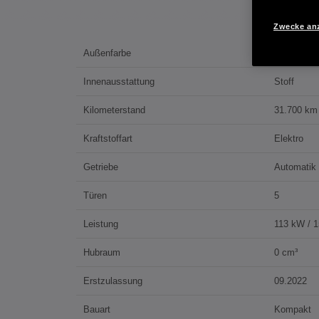
Zwecke an
Außenfarbe
Platinum W
Innenausstattung
Stoff
Kilometerstand
31.700 km
Kraftstoffart
Elektro
Getriebe
Automatik
Türen
5
Leistung
113 kW / 
Hubraum
0 cm³
Erstzulassung
09.2022
Bauart
Kompakt