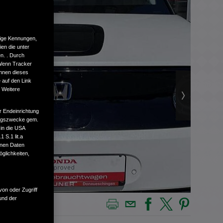
tige Kennungen,
en die unter
n. . Durch
 Wenn Tracker
önnen dieses
 auf den Link
. Weitere
r Endeinrichtung
tungszwecke gem.
 in die USA
 S.1 lit.a
enen Daten
glichkeiten,
von oder Zugriff
und der