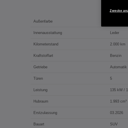
Zwecke an
Außenfarbe
Diamond D
Innenausstattung
Leder
Kilometerstand
2.000 km
Kraftstoffart
Benzin
Getriebe
Automatik
Türen
5
Leistung
135 kW / 
Hubraum
1.993 cm³
Erstzulassung
03.2026
Bauart
SUV