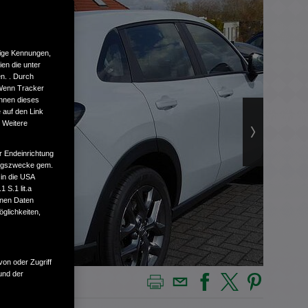
tige Kennungen,
en die unter
n. . Durch
 Wenn Tracker
önnen dieses
 auf den Link
. Weitere
r Endeinrichtung
tungszwecke gem.
 in die USA
 S.1 lit.a
enen Daten
glichkeiten,
von oder Zugriff
und der