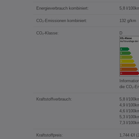
Energieverbrauch kombiniert:
5,8 l/100k
CO₂-Emissionen kombiniert:
132 g/km
CO₂-Klasse:
D
Informatio
die CO₂-E
Kraftstoffverbrauch:
5,8 l/100k
4,9 l/100k
4,6 l/100k
5,3 l/100k
7,3 l/100k
Kraftstoffpreis:
1,744 €/l 