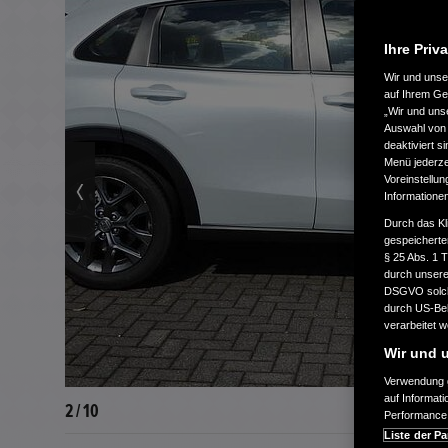
Ihre Priv
Wir und uns
auf Ihrem Ge
„Wir und uns
Auswahl von 
deaktiviert s
Menü jederzei
Voreinstellun
Informatione
Durch das Kl
gespeicherte
§ 25 Abs. 1 
durch unsere 
DSGVO solche
durch US-Beh
verarbeitet 
Wir und u
Verwendung g
auf Informat
3 / 10
Performance 
Liste der Pa