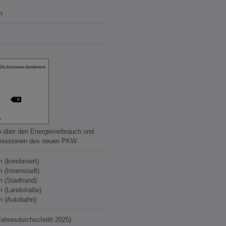
m
n über den Energieverbrauch und
missionen des neuen PKW
m (kombiniert)
m (Innenstadt)
m (Stadtrand)
m (Landstraße)
m (Autobahn)
(Jahresdurchschnitt 2025)