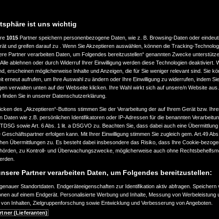
atsphäre ist uns wichtig
ere
1015
Partner speichern personenbezogene Daten, wie z. B. Browsing-Daten oder eindeu
rät und greifen darauf zu . Wenn Sie Akzeptieren auswählen, können die Tracking-Technologi
ere Partner verarbeiten Daten, um Folgendes bereitzustellen“ genannten Zwecke unterstütze
Alle ablehnen oder durch Widerruf Ihrer Einwilligung werden diese Technologien deaktiviert.
ind, erscheinen möglicherweise Inhalte und Anzeigen, die für Sie weniger relevant sind. Sie k
t erneut aufrufen, um Ihre Auswahl zu ändern oder Ihre Einwilligung zu widerrufen, indem Sie
gen verwalten unten auf der Webseite klicken. Ihre Wahl wirkt sich auf unsere/n Website aus
n finden Sie in unserer Datenschutzerklärung.
icken des „Akzeptieren“-Buttons stimmen Sie der Verarbeitung der auf Ihrem Gerät bzw. Ihre
n Daten wie z.B. persönlichen Identifikatoren oder IP-Adressen für die benannten Verarbei
TTDSG sowie Art. 6 Abs. 1 lit. a DSGVO zu. Beachten Sie, dass dabei auch eine Übermittlung
Geschäftspartner erfolgen kann. Mit Ihrer Einwilligung stimmen Sie zugleich gem. Art.49 Abs.1
n Übermittlungen zu. Es besteht dabei insbesondere das Risiko, dass Ihre Cookie-bezog
örden, zu Kontroll- und Überwachungszwecke, möglicherweise auch ohne Rechtsbehelfsmö
werden.
nsere Partner verarbeiten Daten, um Folgendes bereitzustellen:
enauer Standortdaten. Endgeräteeigenschaften zur Identifikation aktiv abfragen. Speichern 
ionen auf einem Endgerät. Personalisierte Werbung und Inhalte, Messung von Werbeleistung 
von Inhalten, Zielgruppenforschung sowie Entwicklung und Verbesserung von Angeboten.
rtner (Lieferanten)