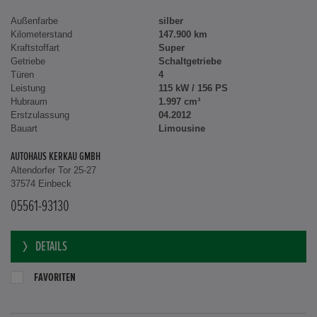
Außenfarbe
silber
Kilometerstand
147.900 km
Kraftstoffart
Super
Getriebe
Schaltgetriebe
Türen
4
Leistung
115 kW / 156 PS
Hubraum
1.997 cm³
Erstzulassung
04.2012
Bauart
Limousine
AUTOHAUS KERKAU GMBH
Altendorfer Tor 25-27
37574 Einbeck
05561-93130
DETAILS
FAVORITEN