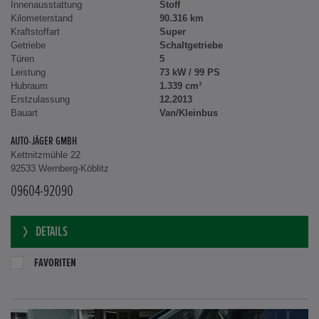
Innenausstattung
Stoff
Kilometerstand
90.316 km
Kraftstoffart
Super
Getriebe
Schaltgetriebe
Türen
5
Leistung
73 kW / 99 PS
Hubraum
1.339 cm³
Erstzulassung
12.2013
Bauart
Van/Kleinbus
AUTO-JÄGER GMBH
Kettnitzmühle 22
92533 Wernberg-Köblitz
09604-92090
DETAILS
FAVORITEN