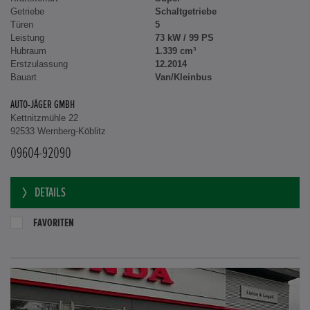
Getriebe
Schaltgetriebe
Türen
5
Leistung
73 kW / 99 PS
Hubraum
1.339 cm³
Erstzulassung
12.2014
Bauart
Van/Kleinbus
AUTO-JÄGER GMBH
Kettnitzmühle 22
92533 Wernberg-Köblitz
09604-92090
DETAILS
FAVORITEN