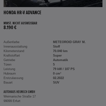
HONDA HR-V ADVANCE
MWST. NICHT AUSWEISBAR
8.190 €
Außenfarbe
METEOROID GRAY M.
Innenausstattung
Stoff
Kilometerstand
70.040 km
Kraftstoffart
Super
Getriebe
Automatik
Türen
5
Leistung
79 kW / 107 PS
Hubraum
0 cm³
Erstzulassung
02.2022
Bauart
SUV
AUTOHAUS HEUNSCH GMBH
Weimarische Straße 17
99099 Erfurt