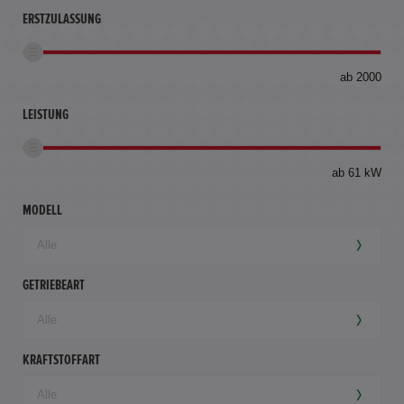
ERSTZULASSUNG
bis
ab 2000
360
km
LEISTUNG
ab 61 kW
MODELL
GETRIEBEART
KRAFTSTOFFART