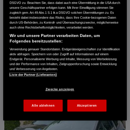
DSGVO zu. Beachten Sie, dass dabei auch eine Übermittlung in die USA durch
Türen
5
unsere Geschäftspartner erfolgen kann. Mit Ihrer Einwilligung stimmen Sie
Leistung
61 kW / 83 PS
zugleich gem. Art.49 Abs.1 S.1 lit.a DSGVO solchen Übermittlungen zu. Es
Hubraum
1.339 cm³
besteht dabei insbesondere das Risiko, dass Ihre Cookie-bezogenen Daten
Erstzulassung
10.2007
durch US-Behörden, zu Kontroll- und Überwachungszwecke, möglicherweise
Bauart
Limousine
auch ohne Rechtsbehelfsmöglichkeiten, verarbeitet werden.
Wir und unsere Partner verarbeiten Daten, um
AUTO HARKE GMBH
Folgendes bereitzustellen:
Randersweide 59-63
21035 Hamburg
Verwendung genauer Standortdaten. Endgeräteeigenschaften zur Identifikation
aktiv abfragen. Speichern von oder Zugriff auf Informationen auf einem
+49 40 735 935 0
Endgerät. Personalisierte Werbung und Inhalte, Messung von Werbeleistung
und der Performance von Inhalten, Zielgruppenforschung sowie Entwicklung
und Verbesserung von Angeboten.
DETAILS
Liste der Partner (Lieferanten)
FAVORITEN
Zwecke anzeigen
Alle ablehnen
Akzeptieren