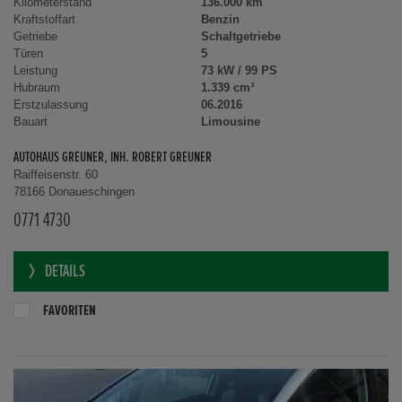
Kilometerstand
136.000 km
Kraftstoffart
Benzin
Getriebe
Schaltgetriebe
Türen
5
Leistung
73 kW / 99 PS
Hubraum
1.339 cm³
Erstzulassung
06.2016
Bauart
Limousine
AUTOHAUS GREUNER, INH. ROBERT GREUNER
Raiffeisenstr. 60
78166 Donaueschingen
0771 4730
DETAILS
FAVORITEN