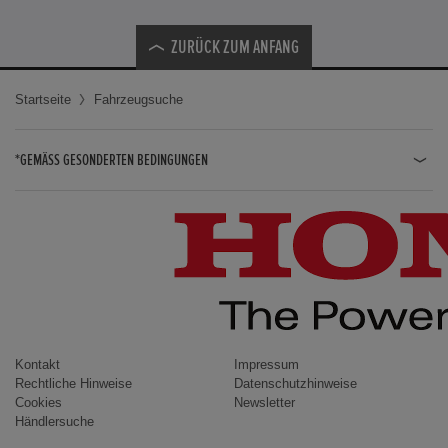
ZURÜCK ZUM ANFANG
Startseite
Fahrzeugsuche
*GEMÄSS GESONDERTEN BEDINGUNGEN
JAZZ HYBRID
JAZZ
CIVIC TYPE R
CIVIC HYBRID
CIVIC TOURER
CIVIC / CIVIC LIMOUSINE
Kontakt
Impressum
Rechtliche Hinweise
Datenschutzhinweise
INSIGHT
Cookies
Newsletter
Händlersuche
ACCORD