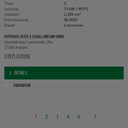
Türen
5
Leistung
73 kW / 99 PS
Hubraum
1.339 cm³
Erstzulassung
06.2015
Bauart
Limousine
AUTOHAUS LIETZE & LOGALL ANKLAM GMBH
Spantekower Landstraße 35a
17389 Anklam
03971-831098
DETAILS
FAVORITEN
1
2
3
4
5