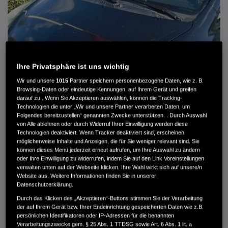
Ihre Privatsphäre ist uns wichtig
Wir und unsere
1015
Partner speichern personenbezogene Daten, wie z. B.
Browsing-Daten oder eindeutige Kennungen, auf Ihrem Gerät und greifen
darauf zu . Wenn Sie Akzeptieren auswählen, können die Tracking-
Technologien die unter „Wir und unsere Partner verarbeiten Daten, um
Folgendes bereitzustellen“ genannten Zwecke unterstützen. . Durch Auswahl
von Alle ablehnen oder durch Widerruf Ihrer Einwilligung werden diese
HONDA JAZZ 1.4 ES SPORT KLIMA, RADIOCD, LM-ALLWETTERRÄDER, PRIVACY
Technologien deaktiviert. Wenn Tracker deaktiviert sind, erscheinen
möglicherweise Inhalte und Anzeigen, die für Sie weniger relevant sind. Sie
können dieses Menü jederzeit erneut aufrufen, um Ihre Auswahl zu ändern
MWST. NICHT AUSWEISBAR
oder Ihre Einwilligung zu widerrufen, indem Sie auf den Link Voreinstellungen
3.900 €
verwalten unten auf der Webseite klicken. Ihre Wahl wirkt sich auf unsere/n
Website aus. Weitere Informationen finden Sie in unserer
Datenschutzerklärung.
Außenfarbe
crystal black pearl
Durch das Klicken des „Akzeptieren“-Buttons stimmen Sie der Verarbeitung
Kilometerstand
166.000 km
der auf Ihrem Gerät bzw. Ihrer Endeinrichtung gespeicherten Daten wie z.B.
persönlichen Identifikatoren oder IP-Adressen für die benannten
Kraftstoffart
Super
Verarbeitungszwecke gem. § 25 Abs. 1 TTDSG sowie Art. 6 Abs. 1 lit. a
Getriebe
Automatik