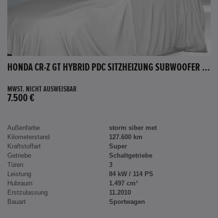
HONDA CR-Z GT HYBRID PDC SITZHEIZUNG SUBWOOFER BLUETOOTH
MWST. NICHT AUSWEISBAR
7.500 €
Außenfarbe
storm siber met
Kilometerstand
127.600 km
Kraftstoffart
Super
Getriebe
Schaltgetriebe
Türen
3
Leistung
84 kW / 114 PS
Hubraum
1.497 cm³
Erstzulassung
11.2010
Bauart
Sportwagen