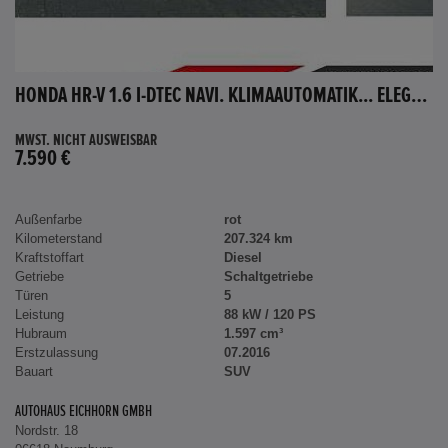
HONDA HR-V 1.6 I-DTEC NAVI. KLIMAAUTOMATIK... ELEGANCE
MWST. NICHT AUSWEISBAR
7.590 €
Außenfarbe
rot
Kilometerstand
207.324 km
Kraftstoffart
Diesel
Getriebe
Schaltgetriebe
Türen
5
Leistung
88 kW / 120 PS
Hubraum
1.597 cm³
Erstzulassung
07.2016
Bauart
SUV
AUTOHAUS EICHHORN GMBH
Nordstr. 18