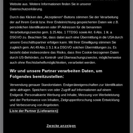
Website aus. Weitere Informationen finden Sie in unserer
Hubraum
1.993 cm³
Datenschutzerklärung.
Durch das Klicken des „Akzeptieren“-Buttons stimmen Sie der Verarbeitung
Erstzulassung
05.2025
der auf Ihrem Gerät bzw. Ihrer Endeinrichtung gespeicherten Daten wie z.B.
persönlichen Identifikatoren oder IP-Adressen für die benannten
Bauart
SUV
Verarbeitungszwecke gem. § 25 Abs. 1 TTDSG sowie Art. 6 Abs. 1 lit. a
DSGVO zu. Beachten Sie, dass dabei auch eine Übermittlung in die USA durch
Garantie
unsere Geschäftspartner erfolgen kann. Mit Ihrer Einwilligung stimmen Sie
zugleich gem. Art.49 Abs.1 S.1 lit.a DSGVO solchen Übermittlungen zu. Es
besteht dabei insbesondere das Risiko, dass Ihre Cookie-bezogenen Daten
durch US-Behörden, zu Kontroll- und Überwachungszwecke, möglicherweise
HONDA CENTER GMBH
auch ohne Rechtsbehelfsmöglichkeiten, verarbeitet werden.
Richard Lehmann Str. 119
Wir und unsere Partner verarbeiten Daten, um
04103 Leipzig
Folgendes bereitzustellen:
RUFEN SIE UNS AN:
Verwendung genauer Standortdaten. Endgeräteeigenschaften zur Identifikation
0341 - 600 77 0
aktiv abfragen. Speichern von oder Zugriff auf Informationen auf einem
Endgerät. Personalisierte Werbung und Inhalte, Messung von Werbeleistung
und der Performance von Inhalten, Zielgruppenforschung sowie Entwicklung
Route planen
und Verbesserung von Angeboten.
Liste der Partner (Lieferanten)
Händlerbestand anzeigen
Dealer Website anzeigen
Zwecke anzeigen
Händler kontaktieren