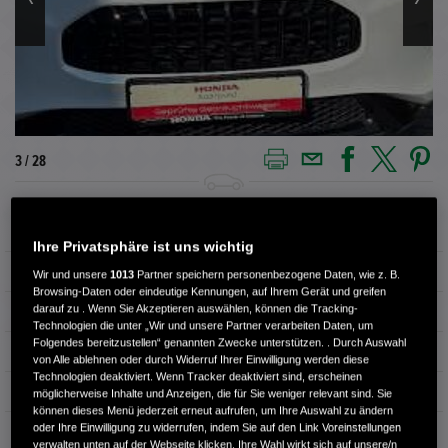
3 / 28
Außenfarbe
PLATINUM WHITE
Ihre Privatsphäre ist uns wichtig
Kilometerstand
22.060 km
Wir und unsere
1013
Partner speichern personenbezogene Daten, wie z. B.
Browsing-Daten oder eindeutige Kennungen, auf Ihrem Gerät und greifen
darauf zu . Wenn Sie Akzeptieren auswählen, können die Tracking-
Kraftstoffart
Benzin
Technologien die unter „Wir und unsere Partner verarbeiten Daten, um
Folgendes bereitzustellen“ genannten Zwecke unterstützen. . Durch Auswahl
Getriebe
Automatik
von Alle ablehnen oder durch Widerruf Ihrer Einwilligung werden diese
Technologien deaktiviert. Wenn Tracker deaktiviert sind, erscheinen
Türen
4
möglicherweise Inhalte und Anzeigen, die für Sie weniger relevant sind. Sie
können dieses Menü jederzeit erneut aufrufen, um Ihre Auswahl zu ändern
oder Ihre Einwilligung zu widerrufen, indem Sie auf den Link Voreinstellungen
Leistung
135 kW / 184 PS
verwalten unten auf der Webseite klicken. Ihre Wahl wirkt sich auf unsere/n