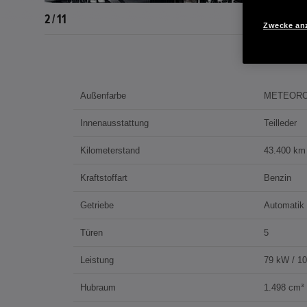
2 / 11
Zwecke an
Außenfarbe
METEORO
Innenausstattung
Teilleder
Kilometerstand
43.400 km
Kraftstoffart
Benzin
Getriebe
Automatik
Türen
5
Leistung
79 kW / 1
Hubraum
1.498 cm³