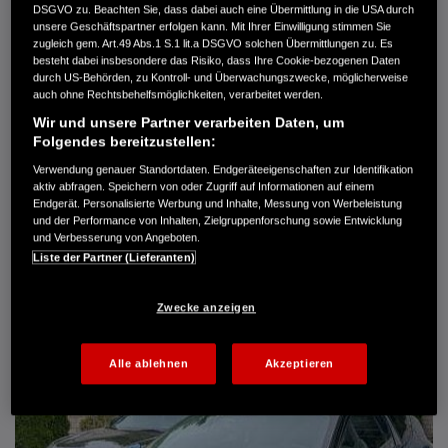
DSGVO zu. Beachten Sie, dass dabei auch eine Übermittlung in die USA durch
Türen
5
unsere Geschäftspartner erfolgen kann. Mit Ihrer Einwilligung stimmen Sie
Leistung
61 kW / 83 PS
zugleich gem. Art.49 Abs.1 S.1 lit.a DSGVO solchen Übermittlungen zu. Es
Hubraum
1.339 cm³
besteht dabei insbesondere das Risiko, dass Ihre Cookie-bezogenen Daten
Erstzulassung
10.2007
durch US-Behörden, zu Kontroll- und Überwachungszwecke, möglicherweise
Bauart
Limousine
auch ohne Rechtsbehelfsmöglichkeiten, verarbeitet werden.
Wir und unsere Partner verarbeiten Daten, um
AUTO HARKE GMBH
Folgendes bereitzustellen:
Randersweide 59-63
21035 Hamburg
Verwendung genauer Standortdaten. Endgeräteeigenschaften zur Identifikation
aktiv abfragen. Speichern von oder Zugriff auf Informationen auf einem
+49 40 735 935 0
Endgerät. Personalisierte Werbung und Inhalte, Messung von Werbeleistung
und der Performance von Inhalten, Zielgruppenforschung sowie Entwicklung
und Verbesserung von Angeboten.
DETAILS
Liste der Partner (Lieferanten)
FAVORITEN
Zwecke anzeigen
Alle ablehnen
Akzeptieren