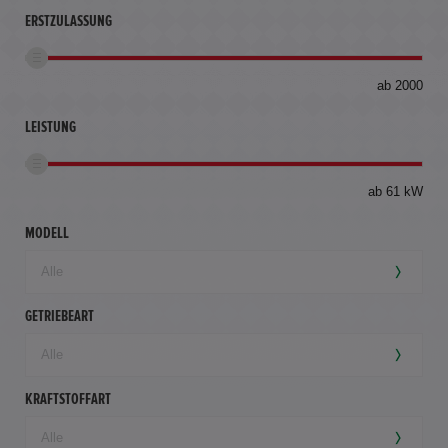
ERSTZULASSUNG
bis
ab 2000
360
km
LEISTUNG
ab 61 kW
MODELL
GETRIEBEART
KRAFTSTOFFART