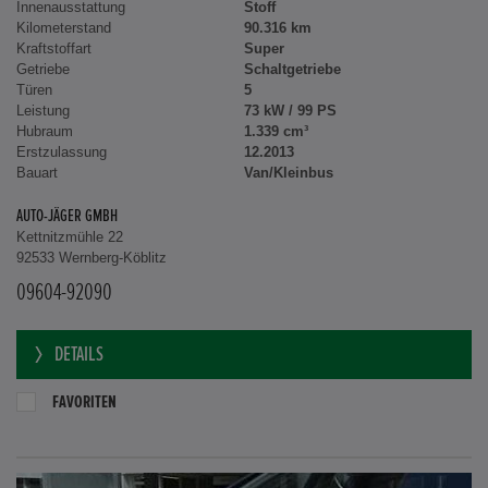
Innenausstattung
Stoff
Kilometerstand
90.316 km
Kraftstoffart
Super
Getriebe
Schaltgetriebe
Türen
5
Leistung
73 kW / 99 PS
Hubraum
1.339 cm³
Erstzulassung
12.2013
Bauart
Van/Kleinbus
AUTO-JÄGER GMBH
Kettnitzmühle 22
92533 Wernberg-Köblitz
09604-92090
DETAILS
FAVORITEN