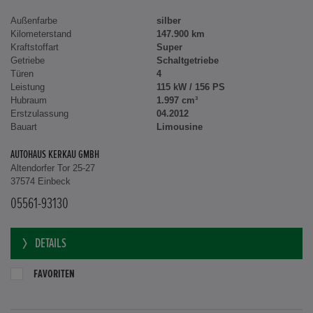
Außenfarbe
silber
Kilometerstand
147.900 km
Kraftstoffart
Super
Getriebe
Schaltgetriebe
Türen
4
Leistung
115 kW / 156 PS
Hubraum
1.997 cm³
Erstzulassung
04.2012
Bauart
Limousine
AUTOHAUS KERKAU GMBH
Altendorfer Tor 25-27
37574 Einbeck
05561-93130
DETAILS
FAVORITEN