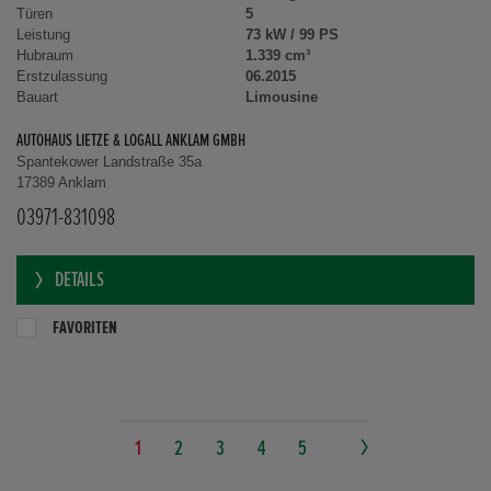
Türen
5
Leistung
73 kW / 99 PS
Hubraum
1.339 cm³
Erstzulassung
06.2015
Bauart
Limousine
AUTOHAUS LIETZE & LOGALL ANKLAM GMBH
Spantekower Landstraße 35a
17389 Anklam
03971-831098
DETAILS
FAVORITEN
1
2
3
4
5