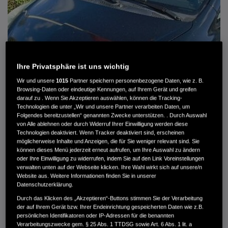
Ihre Privatsphäre ist uns wichtig
Wir und unsere
1015
Partner speichern personenbezogene Daten, wie z. B.
Browsing-Daten oder eindeutige Kennungen, auf Ihrem Gerät und greifen
darauf zu . Wenn Sie Akzeptieren auswählen, können die Tracking-
Technologien die unter „Wir und unsere Partner verarbeiten Daten, um
Folgendes bereitzustellen“ genannten Zwecke unterstützen. . Durch Auswahl
von Alle ablehnen oder durch Widerruf Ihrer Einwilligung werden diese
HONDA JAZZ 1.4 ES SPORT KLIMA, RADIOCD, LM-ALLWETTERRÄDER, PRIVACY
Technologien deaktiviert. Wenn Tracker deaktiviert sind, erscheinen
möglicherweise Inhalte und Anzeigen, die für Sie weniger relevant sind. Sie
können dieses Menü jederzeit erneut aufrufen, um Ihre Auswahl zu ändern
MWST. NICHT AUSWEISBAR
oder Ihre Einwilligung zu widerrufen, indem Sie auf den Link Voreinstellungen
3.900 €
verwalten unten auf der Webseite klicken. Ihre Wahl wirkt sich auf unsere/n
Website aus. Weitere Informationen finden Sie in unserer
Datenschutzerklärung.
Außenfarbe
crystal black pearl
Durch das Klicken des „Akzeptieren“-Buttons stimmen Sie der Verarbeitung
Kilometerstand
166.000 km
der auf Ihrem Gerät bzw. Ihrer Endeinrichtung gespeicherten Daten wie z.B.
persönlichen Identifikatoren oder IP-Adressen für die benannten
Kraftstoffart
Super
Verarbeitungszwecke gem. § 25 Abs. 1 TTDSG sowie Art. 6 Abs. 1 lit. a
Getriebe
Automatik