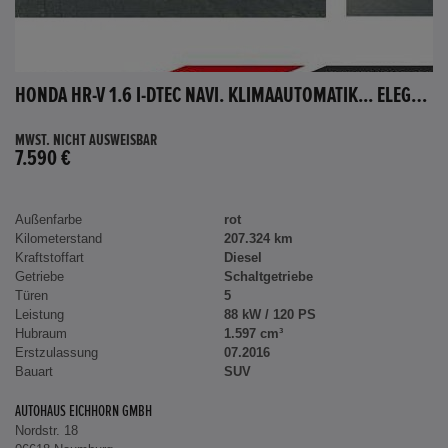
HONDA HR-V 1.6 I-DTEC NAVI. KLIMAAUTOMATIK... ELEGANCE
MWST. NICHT AUSWEISBAR
7.590 €
Außenfarbe
rot
Kilometerstand
207.324 km
Kraftstoffart
Diesel
Getriebe
Schaltgetriebe
Türen
5
Leistung
88 kW / 120 PS
Hubraum
1.597 cm³
Erstzulassung
07.2016
Bauart
SUV
AUTOHAUS EICHHORN GMBH
Nordstr. 18