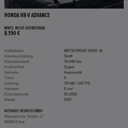
HONDA HR-V ADVANCE
MWST. NICHT AUSWEISBAR
8.190 €
Außenfarbe
METEOROID GRAY M.
Innenausstattung
Stoff
Kilometerstand
70.040 km
Kraftstoffart
Super
Getriebe
Automatik
Türen
5
Leistung
79 kW / 107 PS
Hubraum
0 cm³
Erstzulassung
02.2022
Bauart
SUV
AUTOHAUS HEUNSCH GMBH
Weimarische Straße 17
99099 Erfurt