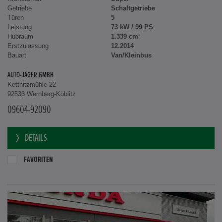
Getriebe
Schaltgetriebe
Türen
5
Leistung
73 kW / 99 PS
Hubraum
1.339 cm³
Erstzulassung
12.2014
Bauart
Van/Kleinbus
AUTO-JÄGER GMBH
Kettnitzmühle 22
92533 Wernberg-Köblitz
09604-92090
DETAILS
FAVORITEN