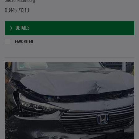
06618 Naumburg
03445 71310
DETAILS
FAVORITEN