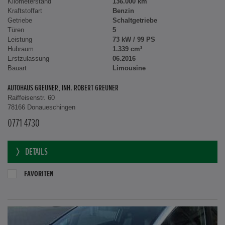
Kilometerstand
136.000 km
Kraftstoffart
Benzin
Getriebe
Schaltgetriebe
Türen
5
Leistung
73 kW / 99 PS
Hubraum
1.339 cm³
Erstzulassung
06.2016
Bauart
Limousine
AUTOHAUS GREUNER, INH. ROBERT GREUNER
Raiffeisenstr. 60
78166 Donaueschingen
0771 4730
DETAILS
FAVORITEN