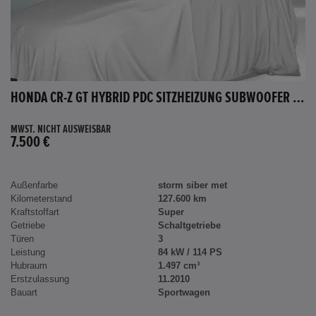
HONDA CR-Z GT HYBRID PDC SITZHEIZUNG SUBWOOFER BLUETOOTH
MWST. NICHT AUSWEISBAR
7.500 €
Außenfarbe
storm siber met
Kilometerstand
127.600 km
Kraftstoffart
Super
Getriebe
Schaltgetriebe
Türen
3
Leistung
84 kW / 114 PS
Hubraum
1.497 cm³
Erstzulassung
11.2010
Bauart
Sportwagen