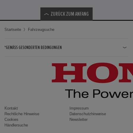
ZURÜCK ZUM ANFANG
Startseite
Fahrzeugsuche
*GEMÄSS GESONDERTEN BEDINGUNGEN
JAZZ HYBRID
JAZZ
CIVIC TYPE R
CIVIC HYBRID
CIVIC TOURER
CIVIC / CIVIC LIMOUSINE
Kontakt
Impressum
Rechtliche Hinweise
Datenschutzhinweise
INSIGHT
Cookies
Newsletter
Händlersuche
ACCORD