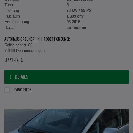
Türen
5
Leistung
73 kW / 99 PS
Hubraum
1.339 cm³
Erstzulassung
06.2016
Bauart
Limousine
AUTOHAUS GREUNER, INH. ROBERT GREUNER
Raiffeisenstr. 60
78166 Donaueschingen
0771 4730
DETAILS
FAVORITEN