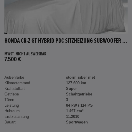
HONDA CR-Z GT HYBRID PDC SITZHEIZUNG SUBWOOFER BLUETOOTH
MWST. NICHT AUSWEISBAR
7.500 €
Außenfarbe
storm siber met
Kilometerstand
127.600 km
Kraftstoffart
Super
Getriebe
Schaltgetriebe
Türen
3
Leistung
84 kW / 114 PS
Hubraum
1.497 cm³
Erstzulassung
11.2010
Bauart
Sportwagen