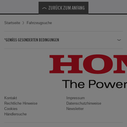
ZURÜCK ZUM ANFANG
Startseite
Fahrzeugsuche
*GEMÄSS GESONDERTEN BEDINGUNGEN
JAZZ HYBRID
JAZZ
CIVIC TYPE R
CIVIC HYBRID
CIVIC TOURER
CIVIC / CIVIC LIMOUSINE
Kontakt
Impressum
Rechtliche Hinweise
Datenschutzhinweise
INSIGHT
Cookies
Newsletter
Händlersuche
ACCORD
HR-V