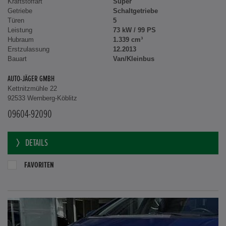
Kraftstoffart
Super
Getriebe
Schaltgetriebe
Türen
5
Leistung
73 kW / 99 PS
Hubraum
1.339 cm³
Erstzulassung
12.2013
Bauart
Van/Kleinbus
AUTO-JÄGER GMBH
Kettnitzmühle 22
92533 Wernberg-Köblitz
09604-92090
DETAILS
FAVORITEN