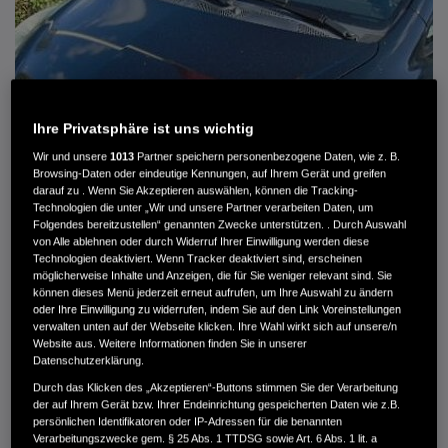
Ihre Privatsphäre ist uns wichtig
Wir und unsere
1013
Partner speichern personenbezogene Daten, wie z. B.
Browsing-Daten oder eindeutige Kennungen, auf Ihrem Gerät und greifen
darauf zu . Wenn Sie Akzeptieren auswählen, können die Tracking-
Technologien die unter „Wir und unsere Partner verarbeiten Daten, um
Folgendes bereitzustellen“ genannten Zwecke unterstützen. . Durch Auswahl
von Alle ablehnen oder durch Widerruf Ihrer Einwilligung werden diese
Technologien deaktiviert. Wenn Tracker deaktiviert sind, erscheinen
HONDA JAZZ 1.4 ES SPORT KLIMA, RADIOCD, LM-ALLWETTERRÄDER, PRIVACY
möglicherweise Inhalte und Anzeigen, die für Sie weniger relevant sind. Sie
können dieses Menü jederzeit erneut aufrufen, um Ihre Auswahl zu ändern
MWST. NICHT AUSWEISBAR
oder Ihre Einwilligung zu widerrufen, indem Sie auf den Link Voreinstellungen
3.900 €
verwalten unten auf der Webseite klicken. Ihre Wahl wirkt sich auf unsere/n
Website aus. Weitere Informationen finden Sie in unserer
Datenschutzerklärung.
Durch das Klicken des „Akzeptieren“-Buttons stimmen Sie der Verarbeitung
Außenfarbe
crystal black pearl
der auf Ihrem Gerät bzw. Ihrer Endeinrichtung gespeicherten Daten wie z.B.
Kilometerstand
166.000 km
persönlichen Identifikatoren oder IP-Adressen für die benannten
Kraftstoffart
Super
Verarbeitungszwecke gem. § 25 Abs. 1 TTDSG sowie Art. 6 Abs. 1 lit. a
Getriebe
Automatik