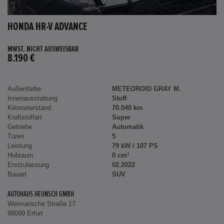
HONDA HR-V ADVANCE
MWST. NICHT AUSWEISBAR
8.190 €
Außenfarbe
METEOROID GRAY M.
Innenausstattung
Stoff
Kilometerstand
70.040 km
Kraftstoffart
Super
Getriebe
Automatik
Türen
5
Leistung
79 kW / 107 PS
Hubraum
0 cm³
Erstzulassung
02.2022
Bauart
SUV
AUTOHAUS HEUNSCH GMBH
Weimarische Straße 17
99099 Erfurt