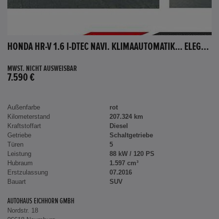
HONDA HR-V 1.6 I-DTEC NAVI. KLIMAAUTOMATIK... ELEGANCE
MWST. NICHT AUSWEISBAR
7.590 €
Außenfarbe
rot
Kilometerstand
207.324 km
Kraftstoffart
Diesel
Getriebe
Schaltgetriebe
Türen
5
Leistung
88 kW / 120 PS
Hubraum
1.597 cm³
Erstzulassung
07.2016
Bauart
SUV
AUTOHAUS EICHHORN GMBH
Nordstr. 18