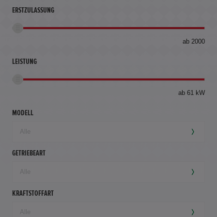
ERSTZULASSUNG
bis
ab 2000
360
km
LEISTUNG
ab 61 kW
MODELL
GETRIEBEART
KRAFTSTOFFART