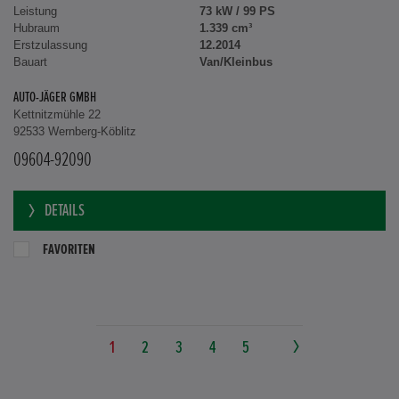
Leistung
73 kW / 99 PS
Hubraum
1.339 cm³
Erstzulassung
12.2014
Bauart
Van/Kleinbus
AUTO-JÄGER GMBH
Kettnitzmühle 22
92533 Wernberg-Köblitz
09604-92090
DETAILS
FAVORITEN
1
2
3
4
5