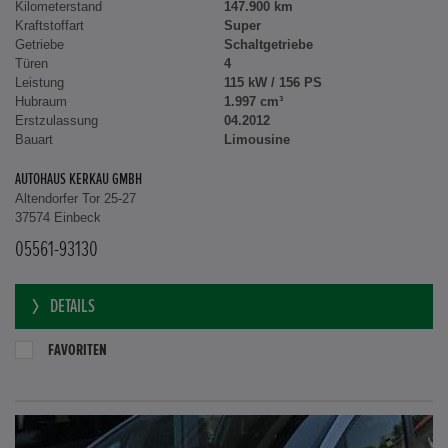
Kilometerstand
147.900 km
Kraftstoffart
Super
Getriebe
Schaltgetriebe
Türen
4
Leistung
115 kW / 156 PS
Hubraum
1.997 cm³
Erstzulassung
04.2012
Bauart
Limousine
AUTOHAUS KERKAU GMBH
Altendorfer Tor 25-27
37574 Einbeck
05561-93130
DETAILS
FAVORITEN