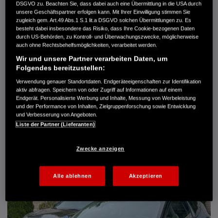
DSGVO zu. Beachten Sie, dass dabei auch eine Übermittlung in die USA durch
Türen
5
unsere Geschäftspartner erfolgen kann. Mit Ihrer Einwilligung stimmen Sie
Leistung
61 kW / 83 PS
zugleich gem. Art.49 Abs.1 S.1 lit.a DSGVO solchen Übermittlungen zu. Es
Hubraum
1.339 cm³
besteht dabei insbesondere das Risiko, dass Ihre Cookie-bezogenen Daten
Erstzulassung
10.2007
durch US-Behörden, zu Kontroll- und Überwachungszwecke, möglicherweise
Bauart
Limousine
auch ohne Rechtsbehelfsmöglichkeiten, verarbeitet werden.
Wir und unsere Partner verarbeiten Daten, um
AUTO HARKE GMBH
Folgendes bereitzustellen:
Randersweide 59-63
Verwendung genauer Standortdaten. Endgeräteeigenschaften zur Identifikation
21035 Hamburg
aktiv abfragen. Speichern von oder Zugriff auf Informationen auf einem
+49 40 735 935 0
Endgerät. Personalisierte Werbung und Inhalte, Messung von Werbeleistung
und der Performance von Inhalten, Zielgruppenforschung sowie Entwicklung
und Verbesserung von Angeboten.
Liste der Partner (Lieferanten)
DETAILS
FAVORITEN
Zwecke anzeigen
Alle ablehnen
Akzeptieren