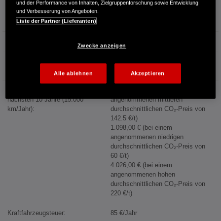
4,1 l/100km (Stadtrand)
und der Performance von Inhalten, Zielgruppenforschung sowie Entwicklung
und Verbesserung von Angeboten.
4,6 l/100km (Landstraße)
7,1 l/100km (Autobahn)
Liste der Partner (Lieferanten)
Kraftstoffpreis:
1,744 €/l (Jahresdurchschnitt 2025)
Zwecke anzeigen
Energiekosten bei 15.000 km
Jahresfahrleistung:
1.454,76 €/Jahr
Alle ablehnen
Akzeptieren
Mögliche CO₂-Kosten über die
2.607,75 € (bei einem
nächsten 10 Jahre (15.000
angenommenen mittleren
km/Jahr):
durchschnittlichen CO₂-Preis von
142.5 €/t)
1.098,00 € (bei einem
angenommenen niedrigen
durchschnittlichen CO₂-Preis von
60 €/t)
4.026,00 € (bei einem
angenommenen hohen
durchschnittlichen CO₂-Preis von
220 €/t)
Kraftfahrzeugsteuer:
85 €/Jahr