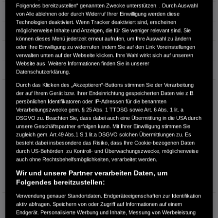
Folgendes bereitzustellen“ genannten Zwecke unterstützen. . Durch Auswahl
Erstzulassung
03.2026
von Alle ablehnen oder durch Widerruf Ihrer Einwilligung werden diese
Technologien deaktiviert. Wenn Tracker deaktiviert sind, erscheinen
Bauart
SUV
möglicherweise Inhalte und Anzeigen, die für Sie weniger relevant sind. Sie
können dieses Menü jederzeit erneut aufrufen, um Ihre Auswahl zu ändern
oder Ihre Einwilligung zu widerrufen, indem Sie auf den Link Voreinstellungen
Energieverbrauch kombiniert:
5,4 l/100km
verwalten unten auf der Webseite klicken. Ihre Wahl wirkt sich auf unsere/n
Website aus. Weitere Informationen finden Sie in unserer
CO₂-Emissionen kombiniert:
122 g/km
Datenschutzerklärung.
Durch das Klicken des „Akzeptieren“-Buttons stimmen Sie der Verarbeitung
CO₂-Klasse:
D
der auf Ihrem Gerät bzw. Ihrer Endeinrichtung gespeicherten Daten wie z.B.
persönlichen Identifikatoren oder IP-Adressen für die benannten
Verarbeitungszwecke gem. § 25 Abs. 1 TTDSG sowie Art. 6 Abs. 1 lit. a
DSGVO zu. Beachten Sie, dass dabei auch eine Übermittlung in die USA durch
unsere Geschäftspartner erfolgen kann. Mit Ihrer Einwilligung stimmen Sie
zugleich gem. Art.49 Abs.1 S.1 lit.a DSGVO solchen Übermittlungen zu. Es
besteht dabei insbesondere das Risiko, dass Ihre Cookie-bezogenen Daten
durch US-Behörden, zu Kontroll- und Überwachungszwecke, möglicherweise
auch ohne Rechtsbehelfsmöglichkeiten, verarbeitet werden.
Information über den
Wir und unsere Partner verarbeiten Daten, um
Energieverbrauch und die CO₂-
Folgendes bereitzustellen:
Emissionen des neuen PKW
Verwendung genauer Standortdaten. Endgeräteeigenschaften zur Identifikation
Kraftstoffverbrauch:
5,4 l/100km (kombiniert)
aktiv abfragen. Speichern von oder Zugriff auf Informationen auf einem
4,6 l/100km (Innenstadt)
Endgerät. Personalisierte Werbung und Inhalte, Messung von Werbeleistung