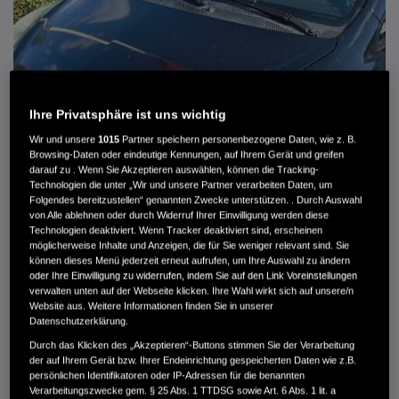
Ihre Privatsphäre ist uns wichtig
Wir und unsere
1015
Partner speichern personenbezogene Daten, wie z. B.
Browsing-Daten oder eindeutige Kennungen, auf Ihrem Gerät und greifen
darauf zu . Wenn Sie Akzeptieren auswählen, können die Tracking-
Technologien die unter „Wir und unsere Partner verarbeiten Daten, um
Folgendes bereitzustellen“ genannten Zwecke unterstützen. . Durch Auswahl
von Alle ablehnen oder durch Widerruf Ihrer Einwilligung werden diese
Technologien deaktiviert. Wenn Tracker deaktiviert sind, erscheinen
HONDA JAZZ 1.4 ES SPORT KLIMA, RADIOCD, LM-ALLWETTERRÄDER, PRIVACY
möglicherweise Inhalte und Anzeigen, die für Sie weniger relevant sind. Sie
können dieses Menü jederzeit erneut aufrufen, um Ihre Auswahl zu ändern
MWST. NICHT AUSWEISBAR
oder Ihre Einwilligung zu widerrufen, indem Sie auf den Link Voreinstellungen
3.900 €
verwalten unten auf der Webseite klicken. Ihre Wahl wirkt sich auf unsere/n
Website aus. Weitere Informationen finden Sie in unserer
Datenschutzerklärung.
Durch das Klicken des „Akzeptieren“-Buttons stimmen Sie der Verarbeitung
Außenfarbe
crystal black pearl
der auf Ihrem Gerät bzw. Ihrer Endeinrichtung gespeicherten Daten wie z.B.
Kilometerstand
166.000 km
persönlichen Identifikatoren oder IP-Adressen für die benannten
Kraftstoffart
Super
Verarbeitungszwecke gem. § 25 Abs. 1 TTDSG sowie Art. 6 Abs. 1 lit. a
Getriebe
Automatik