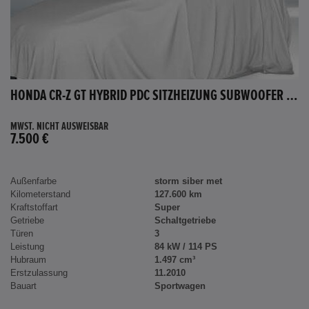
HONDA CR-Z GT HYBRID PDC SITZHEIZUNG SUBWOOFER BLUETOOTH
MWST. NICHT AUSWEISBAR
7.500 €
Außenfarbe
storm siber met
Kilometerstand
127.600 km
Kraftstoffart
Super
Getriebe
Schaltgetriebe
Türen
3
Leistung
84 kW / 114 PS
Hubraum
1.497 cm³
Erstzulassung
11.2010
Bauart
Sportwagen