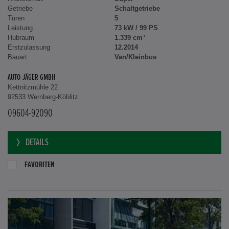
Getriebe
Schaltgetriebe
Türen
5
Leistung
73 kW / 99 PS
Hubraum
1.339 cm³
Erstzulassung
12.2014
Bauart
Van/Kleinbus
AUTO-JÄGER GMBH
Kettnitzmühle 22
92533 Wernberg-Köblitz
09604-92090
DETAILS
FAVORITEN