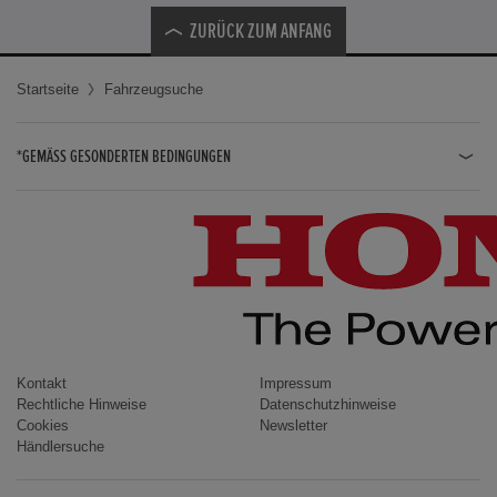
ZURÜCK ZUM ANFANG
Startseite
Fahrzeugsuche
*GEMÄSS GESONDERTEN BEDINGUNGEN
JAZZ HYBRID
JAZZ
CIVIC TYPE R
CIVIC HYBRID
CIVIC TOURER
CIVIC / CIVIC LIMOUSINE
Kontakt
Impressum
Rechtliche Hinweise
Datenschutzhinweise
INSIGHT
Cookies
Newsletter
Händlersuche
ACCORD
HR-V