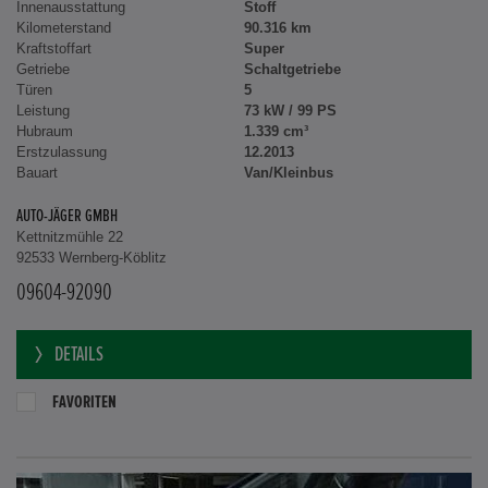
Innenausstattung
Stoff
Kilometerstand
90.316 km
Kraftstoffart
Super
Getriebe
Schaltgetriebe
Türen
5
Leistung
73 kW / 99 PS
Hubraum
1.339 cm³
Erstzulassung
12.2013
Bauart
Van/Kleinbus
AUTO-JÄGER GMBH
Kettnitzmühle 22
92533 Wernberg-Köblitz
09604-92090
DETAILS
FAVORITEN