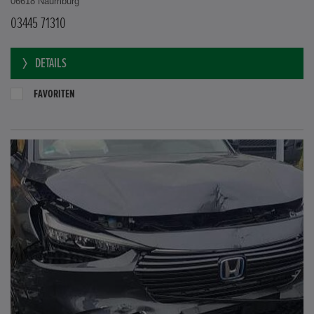
06618 Naumburg
03445 71310
DETAILS
FAVORITEN