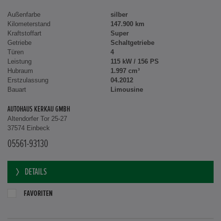
Außenfarbe
silber
Kilometerstand
147.900 km
Kraftstoffart
Super
Getriebe
Schaltgetriebe
Türen
4
Leistung
115 kW / 156 PS
Hubraum
1.997 cm³
Erstzulassung
04.2012
Bauart
Limousine
AUTOHAUS KERKAU GMBH
Altendorfer Tor 25-27
37574 Einbeck
05561-93130
DETAILS
FAVORITEN