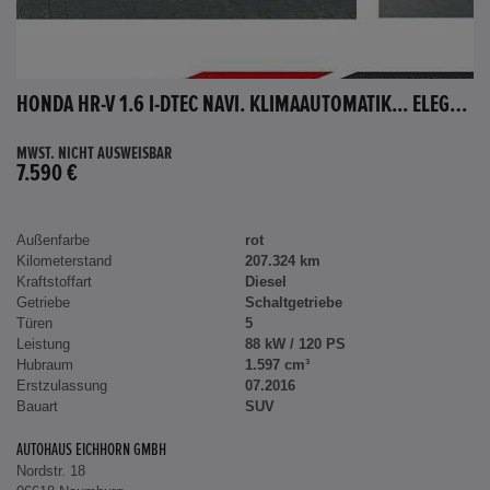
HONDA HR-V 1.6 I-DTEC NAVI. KLIMAAUTOMATIK... ELEGANCE
MWST. NICHT AUSWEISBAR
7.590 €
Außenfarbe
rot
Kilometerstand
207.324 km
Kraftstoffart
Diesel
Getriebe
Schaltgetriebe
Türen
5
Leistung
88 kW / 120 PS
Hubraum
1.597 cm³
Erstzulassung
07.2016
Bauart
SUV
AUTOHAUS EICHHORN GMBH
Nordstr. 18