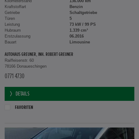
Kilometerstand
136.000 km
Kraftstoffart
Benzin
Getriebe
Schaltgetriebe
Türen
5
Leistung
73 kW / 99 PS
Hubraum
1.339 cm³
Erstzulassung
06.2016
Bauart
Limousine
AUTOHAUS GREUNER, INH. ROBERT GREUNER
Raiffeisenstr. 60
78166 Donaueschingen
0771 4730
DETAILS
FAVORITEN