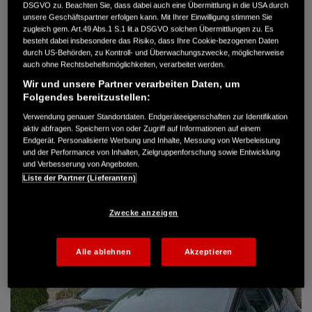
DSGVO zu. Beachten Sie, dass dabei auch eine Übermittlung in die USA durch
Türen
5
unsere Geschäftspartner erfolgen kann. Mit Ihrer Einwilligung stimmen Sie
Leistung
61 kW / 83 PS
zugleich gem. Art.49 Abs.1 S.1 lit.a DSGVO solchen Übermittlungen zu. Es
Hubraum
1.339 cm³
besteht dabei insbesondere das Risiko, dass Ihre Cookie-bezogenen Daten
Erstzulassung
10.2007
durch US-Behörden, zu Kontroll- und Überwachungszwecke, möglicherweise
Bauart
Limousine
auch ohne Rechtsbehelfsmöglichkeiten, verarbeitet werden.
Wir und unsere Partner verarbeiten Daten, um
AUTO HARKE GMBH
Folgendes bereitzustellen:
Randersweide 59-63
Verwendung genauer Standortdaten. Endgeräteeigenschaften zur Identifikation
21035 Hamburg
aktiv abfragen. Speichern von oder Zugriff auf Informationen auf einem
+49 40 735 935 0
Endgerät. Personalisierte Werbung und Inhalte, Messung von Werbeleistung
und der Performance von Inhalten, Zielgruppenforschung sowie Entwicklung
und Verbesserung von Angeboten.
Liste der Partner (Lieferanten)
DETAILS
FAVORITEN
Zwecke anzeigen
Alle ablehnen
Akzeptieren