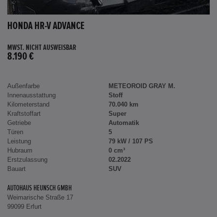
HONDA HR-V ADVANCE
MWST. NICHT AUSWEISBAR
8.190 €
Außenfarbe
METEOROID GRAY M.
Innenausstattung
Stoff
Kilometerstand
70.040 km
Kraftstoffart
Super
Getriebe
Automatik
Türen
5
Leistung
79 kW / 107 PS
Hubraum
0 cm³
Erstzulassung
02.2022
Bauart
SUV
AUTOHAUS HEUNSCH GMBH
Weimarische Straße 17
99099 Erfurt