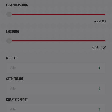
ERSTZULASSUNG
bis
ab 2000
360
km
LEISTUNG
ab 61 kW
MODELL
GETRIEBEART
KRAFTSTOFFART