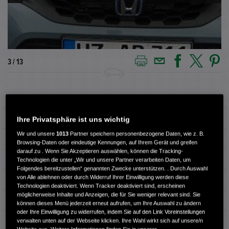
3 / 13
Außenfarbe
Sonic Grey Pearl
Kilometerstand
24.500 km
Ihre Privatsphäre ist uns wichtig
Wir und unsere
1013
Partner speichern personenbezogene Daten, wie z. B.
Kraftstoffart
Benzin
Browsing-Daten oder eindeutige Kennungen, auf Ihrem Gerät und greifen
darauf zu . Wenn Sie Akzeptieren auswählen, können die Tracking-
Getriebe
Automatik
Technologien die unter „Wir und unsere Partner verarbeiten Daten, um
Folgendes bereitzustellen“ genannten Zwecke unterstützen. . Durch Auswahl
von Alle ablehnen oder durch Widerruf Ihrer Einwilligung werden diese
Türen
4
Technologien deaktiviert. Wenn Tracker deaktiviert sind, erscheinen
möglicherweise Inhalte und Anzeigen, die für Sie weniger relevant sind. Sie
Leistung
135 kW / 184 PS
können dieses Menü jederzeit erneut aufrufen, um Ihre Auswahl zu ändern
oder Ihre Einwilligung zu widerrufen, indem Sie auf den Link Voreinstellungen
Hubraum
1.993 cm³
verwalten unten auf der Webseite klicken. Ihre Wahl wirkt sich auf unsere/n
Website aus. Weitere Informationen finden Sie in unserer