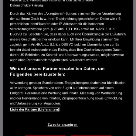
Datenschutzerklärung.
Erstzulassung
06.2024
Durch das Klicken des „Akzeptieren“-Buttons stimmen Sie der Verarbeitung
der auf Ihrem Gerät bzw. Ihrer Endeinrichtung gespeicherten Daten wie z.B.
Bauart
Limousine
persönlichen Identifikatoren oder IP-Adressen für die benannten
Verarbeitungszwecke gem. § 25 Abs. 1 TTDSG sowie Art. 6 Abs. 1 lit. a
KURZ-AUTOHAUS & MOTORRAD GMBH
DSGVO zu. Beachten Sie, dass dabei auch eine Übermittlung in die USA durch
Dornbergsweg 30
unsere Geschäftspartner erfolgen kann. Mit Ihrer Einwilligung stimmen Sie
38855 Wernigerode
zugleich gem. Art.49 Abs.1 S.1 lit.a DSGVO solchen Übermittlungen zu. Es
besteht dabei insbesondere das Risiko, dass Ihre Cookie-bezogenen Daten
durch US-Behörden, zu Kontroll- und Überwachungszwecke, möglicherweise
RUFEN SIE UNS AN:
auch ohne Rechtsbehelfsmöglichkeiten, verarbeitet werden.
03943 55950
Wir und unsere Partner verarbeiten Daten, um
Folgendes bereitzustellen:
Route planen
Verwendung genauer Standortdaten. Endgeräteeigenschaften zur Identifikation
Händlerbestand anzeigen
aktiv abfragen. Speichern von oder Zugriff auf Informationen auf einem
Endgerät. Personalisierte Werbung und Inhalte, Messung von Werbeleistung
Dealer Website anzeigen
und der Performance von Inhalten, Zielgruppenforschung sowie Entwicklung
Händler kontaktieren
und Verbesserung von Angeboten.
Liste der Partner (Lieferanten)
E-MAIL-ANFRAGE
Zwecke anzeigen
PROBEFAHRT VEREINBAREN